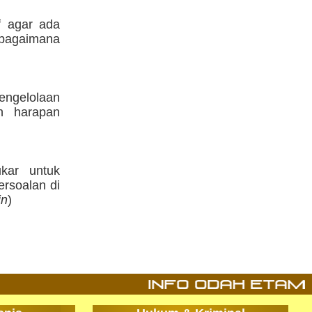
f agar ada
ebagaimana
pengelolaan
n harapan
kar untuk
ersoalan di
in
)