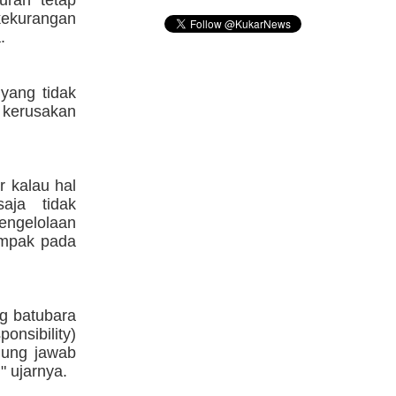
ran tetap
ekurangan
.
 yang tidak
kerusakan
r kalau hal
aja tidak
engelolaan
ampak pada
ng batubara
nsibility)
gung jawab
" ujarnya.