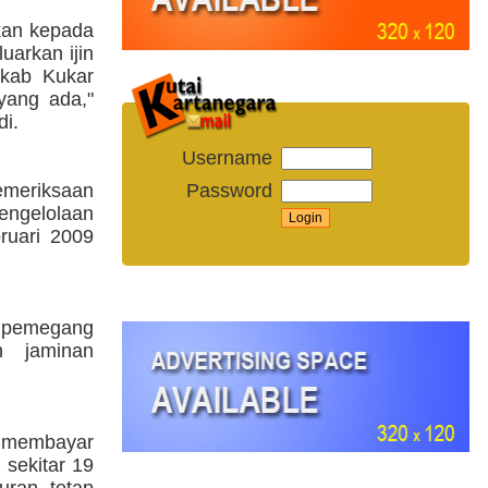
kan kepada
uarkan ijin
mkab Kukar
yang ada,"
di.
Username
Password
emeriksaan
engelolaan
ruari 2009
71 pemegang
n jaminan
m membayar
 sekitar 19