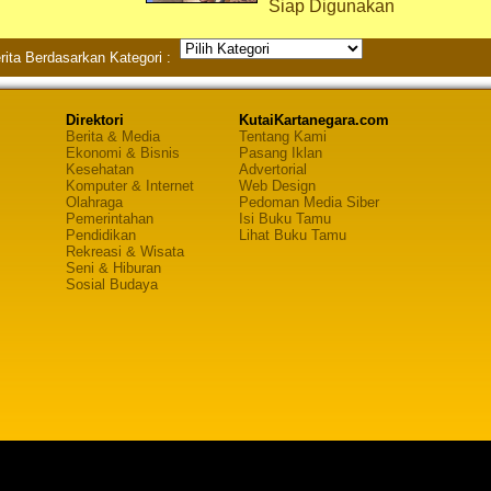
Siap Digunakan
rita Berdasarkan Kategori :
Direktori
KutaiKartanegara.com
Berita & Media
Tentang Kami
Ekonomi & Bisnis
Pasang Iklan
Kesehatan
Advertorial
Komputer & Internet
Web Design
Olahraga
Pedoman Media Siber
Pemerintahan
Isi Buku Tamu
Pendidikan
Lihat Buku Tamu
Rekreasi & Wisata
Seni & Hiburan
Sosial Budaya