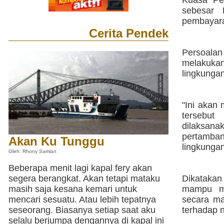
Kuasa Pe
sebesar 
pembayaran
Cerita Pendek
Persoalan
melakuka
lingkunga
"Ini akan
tersebut
dilaksana
pertamban
Akan Ku Tunggu
lingkungan
Oleh: Rhony Samlan
Beberapa menit lagi kapal fery akan
segera berangkat. Akan tetapi mataku
Dikatakan
masih saja kesana kemari untuk
mampu me
mencari sesuatu. Atau lebih tepatnya
secara ma
seseorang. Biasanya setiap saat aku
terhadap n
selalu berjumpa dengannya di kapal ini