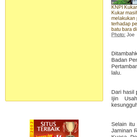
KNPI Kukar
Kukar masi
melakukan
terhadap p
batu bara di
Photo:
Joe
Ditambahk
Badan Pem
Pertamban
lalu.
Dari hasil
Ijin Usa
kesungguh
Selain it
Jaminan R