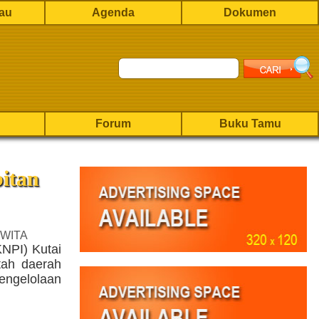
rau
Agenda
Dokumen
Forum
Buku Tamu
itan
 WITA
NPI) Kutai
tah daerah
ngelolaan