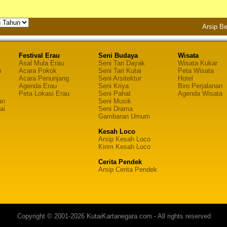
Arsip Be
Festival Erau
Seni Budaya
Wisata
Asal Mula Erau
Seni Tari Dayak
Wisata Kukar
n
Acara Pokok
Seni Tari Kutai
Peta Wisata
Acara Penunjang
Seni Arsitektur
Hotel
Agenda Erau
Seni Kriya
Biro Perjalanan
Peta Lokasi Erau
Seni Pahat
Agenda Wisata
an
Seni Musik
ai
Seni Drama
Gambaran Umum
Kesah Loco
Arsip Kesah Loco
Kirim Kesah Loco
Cerita Pendek
Arsip Cerita Pendek
Copyright © 2001-2026 KutaiKartanegara.com - All rights reserved