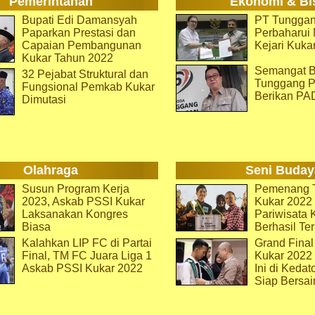
Pemerintahan
Ekonomi & Bi
Bupati Edi Damansyah
PT Tunggan
Paparkan Prestasi dan
Perbaharu
Capaian Pembangunan
Kejari Kuka
Kukar Tahun 2022
Semangat B
32 Pejabat Struktural dan
Tunggang P
Fungsional Pemkab Kukar
Berikan PA
Dimutasi
Olahraga
Seni Buday
Susun Program Kerja
Pemenang T
2023, Askab PSSI Kukar
Kukar 2022 
Laksanakan Kongres
Pariwisata 
Biasa
Berhasil Ter
Kalahkan LIP FC di Partai
Grand Final
Final, TM FC Juara Liga 1
Kukar 2022
Askab PSSI Kukar 2022
Ini di Kedat
Siap Bersai