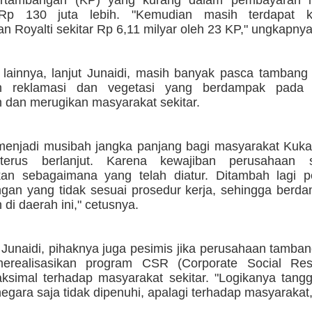
rtambangan (KP) yang kurang dalam pembayaran iu
Rp 130 juta lebih. "Kemudian masih terdapat k
 Royalti sekitar Rp 6,11 milyar oleh 23 KP," ungkapnya
 lainnya, lanjut Junaidi, masih banyak pasca tambang
n reklamasi dan vegetasi yang berdampak pada 
n dan merugikan masyarakat sekitar.
 menjadi musibah jangka panjang bagi masyarakat Kuka
 terus berlanjut. Karena kewajiban perusahaan s
kan sebagaimana yang telah diatur. Ditambah lagi p
gan yang tidak sesuai prosedur kerja, sehingga berd
 di daerah ini," cetusnya.
 Junaidi, pihaknya juga pesimis jika perusahaan tamba
realisasikan program CSR (Corporate Social Respo
ksimal terhadap masyarakat sekitar. "Logikanya tang
egara saja tidak dipenuhi, apalagi terhadap masyarakat,