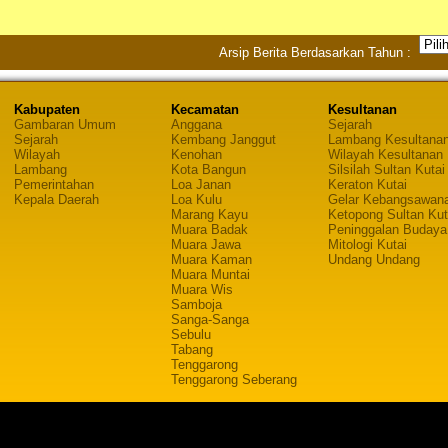
Arsip Berita Berdasarkan Tahun :
Kabupaten
Kecamatan
Kesultanan
Gambaran Umum
Anggana
Sejarah
Sejarah
Kembang Janggut
Lambang Kesultana
Wilayah
Kenohan
Wilayah Kesultanan
Lambang
Kota Bangun
Silsilah Sultan Kutai
Pemerintahan
Loa Janan
Keraton Kutai
Kepala Daerah
Loa Kulu
Gelar Kebangsawan
Marang Kayu
Ketopong Sultan Kut
Muara Badak
Peninggalan Budaya
Muara Jawa
Mitologi Kutai
Muara Kaman
Undang Undang
Muara Muntai
Muara Wis
Samboja
Sanga-Sanga
Sebulu
Tabang
Tenggarong
Tenggarong Seberang