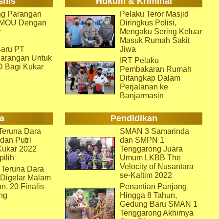
snis
Hukum & Kriminal
g Parangan
Pelaku Teror Masjid
i MOU Dengan
Diringkus Polisi,
r
Mengaku Sering Keluar
Masuk Rumah Sakit
aru PT
Jiwa
arangan Untuk
IRT Pelaku
D Bagi Kukar
Pembakaran Rumah
Ditangkap Dalam
Perjalanan ke
Banjarmasin
a
Pendidikan
eruna Dara
SMAN 3 Samarinda
dan Putri
dan SMPN 1
Kukar 2022
Tenggarong Juara
pilih
Umum LKBB The
Velocity of Nusantara
 Teruna Dara
se-Kaltim 2022
 Digelar Malam
on, 20 Finalis
Penantian Panjang
ng
Hingga 8 Tahun,
Gedung Baru SMAN 1
Tenggarong Akhirnya