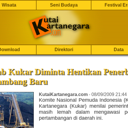
Wisata
Seni Budaya
Festival E
Download
Direktori
Data
b Kukar Diminta Hentikan Penerb
Tambang Baru
KutaiKartanegara.com
- 08/09/2009 21:44
Komite Nasional Pemuda Indonesia (K
Kartanegara (Kukar) menilai pemerin
masih lemah dalam mengawasi pe
pertambangan di daerah ini.