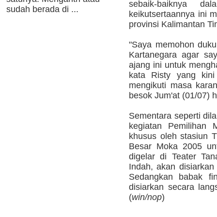
sebaik-baiknya da
sudah berada di ...
keikutsertaannya ini 
provinsi Kalimantan Ti
"Saya memohon dukun
Kartanegara agar sa
ajang ini untuk meng
kata Risty yang kini
mengikuti masa kara
besok Jum'at (01/07) 
Sementara seperti dil
kegiatan Pemilihan 
khusus oleh stasiun 
Besar Moka 2005 unt
digelar di Teater Ta
Indah, akan disiarkan
Sedangkan babak fi
disiarkan secara lang
(
win/nop
)