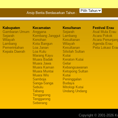
Arsip Berita Berdasarkan Tahun :
Kabupaten
Kecamatan
Kesultanan
Festival Erau
Gambaran Umum
Anggana
Sejarah
Asal Mula Erau
Sejarah
Kembang Janggut
Lambang
Acara Pokok
Wilayah
Kenohan
Kesultanan
Acara Penunjan
Lambang
Kota Bangun
Wilayah
Agenda Erau
Pemerintahan
Loa Janan
Kesultanan
Peta Lokasi Era
Kepala Daerah
Loa Kulu
Silsilah Sultan
Marang Kayu
Kutai
Muara Badak
Keraton Kutai
Muara Jawa
Gelar
Muara Kaman
Kebangsawanan
Muara Muntai
Ketopong Sultan
Muara Wis
Kutai
Samboja
Peninggalan
Sanga-Sanga
Budaya
Sebulu
Mitologi Kutai
Tabang
Undang Undang
Tenggarong
Tenggarong
Seberang
Copyright © 2001-2026 Ku