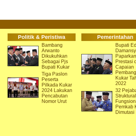
Politik & Peristiwa
Pemerintahan
Bambang
Bupati Ed
Arwanto
Damansy
Dikukuhkan
Paparka
Sebagai Pjs
Prestasi 
Bupati Kukar
Capaian
Pembang
Tiga Paslon
Kukar Ta
Peserta
2022
Pilkada Kukar
2024 Lakukan
32 Pejab
Pencabutan
Struktura
Nomor Urut
Fungsion
Pemkab 
Dimutasi