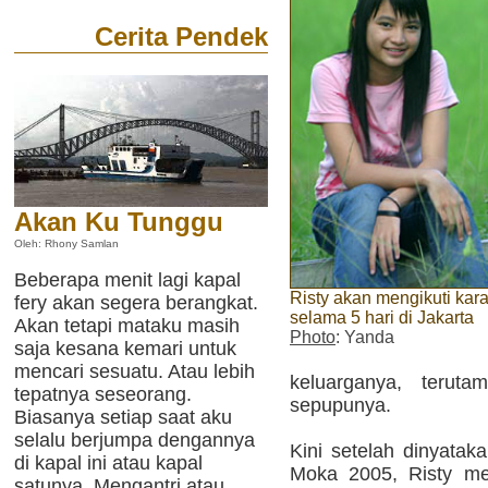
Cerita Pendek
Akan Ku Tunggu
Oleh: Rhony Samlan
Beberapa menit lagi kapal
Risty akan mengikuti kara
fery akan segera berangkat.
selama 5 hari di Jakarta
Akan tetapi mataku masih
Photo
: Yanda
saja kesana kemari untuk
mencari sesuatu. Atau lebih
keluarganya, terut
tepatnya seseorang.
sepupunya.
Biasanya setiap saat aku
selalu berjumpa dengannya
Kini setelah dinyatak
di kapal ini atau kapal
Moka 2005, Risty me
satunya. Mengantri atau