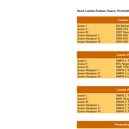
Hasil Lomba Paduan Suara, Pertandin
Lomba 
Juara I :
SD Muham
Juara II :
SDN 034 
Juara III :
SDIT Nuru
Juara Harapan I :
SDN 009 
Juara Harapan II :
SDN 035 
Juara Harapan III :
SDN 028 
Lomba P
Juara I :
SMPN 1 T
Juara II :
MTs Nege
Juara III :
SMP YPK
Juara Harapan I :
SMPN 2 
Juara Harapan II :
SMPN 1 L
Juara Harapan III :
SMPN 3 L
Lomba P
Juara I :
SMAN 1 T
Juara II :
MAN Ten
Juara III :
SMAN 2 T
Juara Harapan I :
SMAN 2 T
Juara Harapan II :
SMKN 1 T
Juara Harapan III :
SMAN 3 T
Pertandin