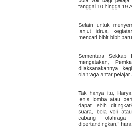
bola voli bagi pelaja
tanggal 10 hingga 19 A
Selain untuk menye
lanjut Idrus, kegia
mencari bibit-bibit bar
Sementara Sekkab 
mengatakan, Pemk
dilaksanakannya keg
olahraga antar pelajar 
Tak hanya itu, Hary
jenis lomba atau pert
dapat lebih ditingka
suara, bola voli ata
cabang olahraga
dipertandingkan," hara