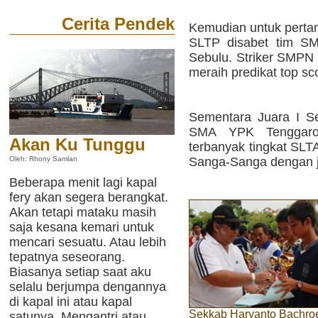
Cerita Pendek
Kemudian untuk pertan
SLTP disabet tim S
Sebulu. Striker SMPN 
meraih predikat top sc
Sementara Juara I Se
SMA YPK Tenggaro
Akan Ku Tunggu
terbanyak tingkat SLT
Sanga-Sanga dengan j
Oleh: Rhony Samlan
Beberapa menit lagi kapal
fery akan segera berangkat.
Akan tetapi mataku masih
saja kesana kemari untuk
mencari sesuatu. Atau lebih
tepatnya seseorang.
Biasanya setiap saat aku
selalu berjumpa dengannya
di kapal ini atau kapal
Sekkab Haryanto Bachro
satunya. Mengantri atau