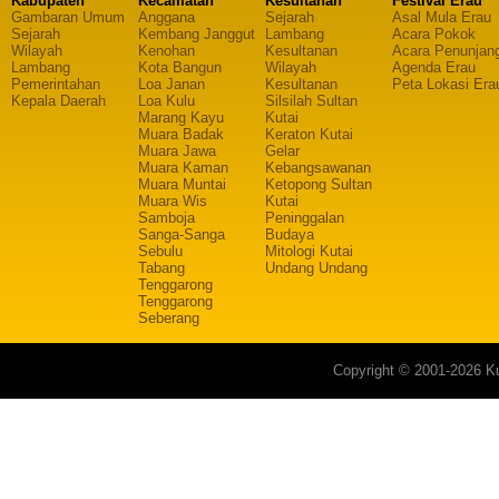
Kabupaten
Kecamatan
Kesultanan
Festival Erau
Gambaran Umum
Anggana
Sejarah
Asal Mula Erau
Sejarah
Kembang Janggut
Lambang
Acara Pokok
Wilayah
Kenohan
Kesultanan
Acara Penunjan
Lambang
Kota Bangun
Wilayah
Agenda Erau
Pemerintahan
Loa Janan
Kesultanan
Peta Lokasi Era
Kepala Daerah
Loa Kulu
Silsilah Sultan
Marang Kayu
Kutai
Muara Badak
Keraton Kutai
Muara Jawa
Gelar
Muara Kaman
Kebangsawanan
Muara Muntai
Ketopong Sultan
Muara Wis
Kutai
Samboja
Peninggalan
Sanga-Sanga
Budaya
Sebulu
Mitologi Kutai
Tabang
Undang Undang
Tenggarong
Tenggarong
Seberang
Copyright © 2001-2026 Ku