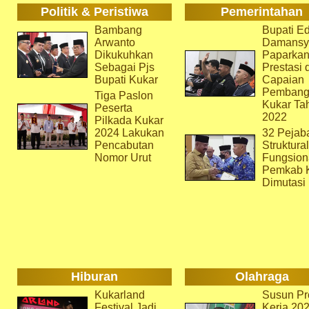
Politik & Peristiwa
Pemerintahan
Bambang
Bupati Ed
Arwanto
Damansy
Dikukuhkan
Paparka
Sebagai Pjs
Prestasi 
Bupati Kukar
Capaian
Pembang
Tiga Paslon
Kukar Ta
Peserta
2022
Pilkada Kukar
2024 Lakukan
32 Pejab
Pencabutan
Struktura
Nomor Urut
Fungsion
Pemkab 
Dimutasi
Hiburan
Olahraga
Kukarland
Susun Pr
Festival Jadi
Kerja 202