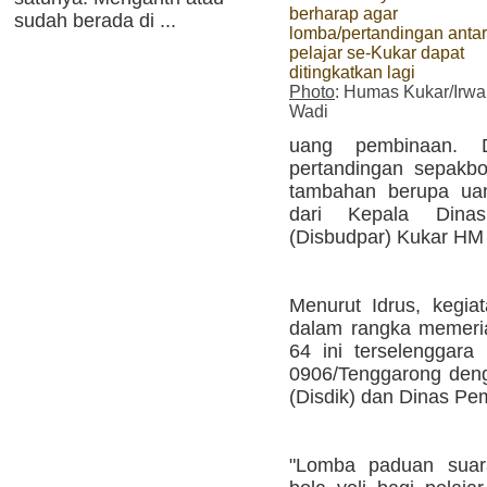
berharap agar
sudah berada di ...
lomba/pertandingan antar
pelajar se-Kukar dapat
ditingkatkan lagi
Photo
: Humas Kukar/Irw
Wadi
uang pembinaan. 
pertandingan sepakb
tambahan berupa uan
dari Kepala Dina
(Disbudpar) Kukar HM 
Menurut Idrus, kegia
dalam rangka memeri
64 ini terselenggara
0906/Tenggarong deng
(Disdik) dan Dinas Pe
"Lomba paduan suara