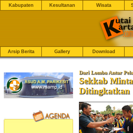
Kabupaten
Kesultanan
Wisata
Arsip Berita
Gallery
Download
Dari Lomba Antar Pela
Sekkab Minta
Ditingkatkan