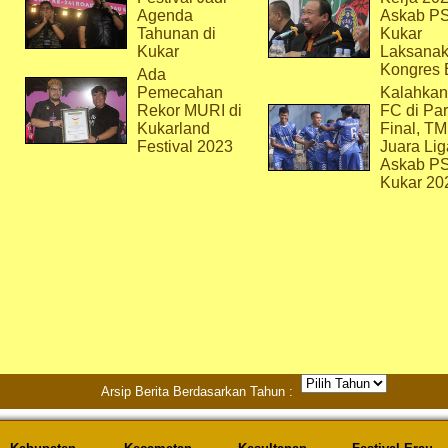
Agenda
Askab P
Tahunan di
Kukar
Kukar
Laksana
Kongres 
Ada
Pemecahan
Kalahkan
Rekor MURI di
FC di Par
Kukarland
Final, T
Festival 2023
Juara Lig
Askab P
Kukar 20
Arsip Berita Berdasarkan Tahun :