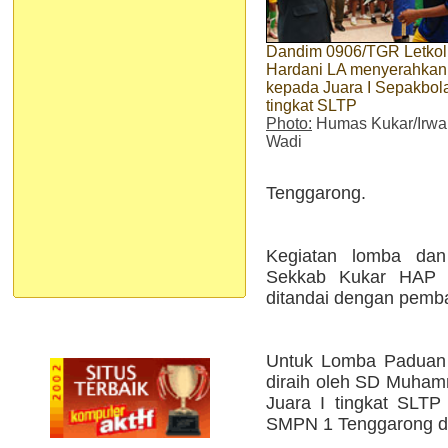
Dandim 0906/TGR Letkol 
Hardani LA menyerahkan t
kepada Juara I Sepakbol
tingkat SLTP
Photo:
Humas Kukar/Irwa
Wadi
Tenggarong.
Kegiatan lomba dan 
Sekkab Kukar HAP 
ditandai dengan pemba
Untuk Lomba Paduan S
diraih oleh SD Muha
Juara I tingkat SLTP
SMPN 1 Tenggarong d