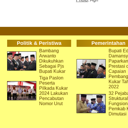
Politik & Peristiwa
Pemerintahan
Bambang
Bupati Ed
Arwanto
Damansy
Dikukuhkan
Paparka
Sebagai Pjs
Prestasi 
Bupati Kukar
Capaian
Pembang
Tiga Paslon
Kukar Ta
Peserta
2022
Pilkada Kukar
2024 Lakukan
32 Pejab
Pencabutan
Struktura
Nomor Urut
Fungsion
Pemkab 
Dimutasi