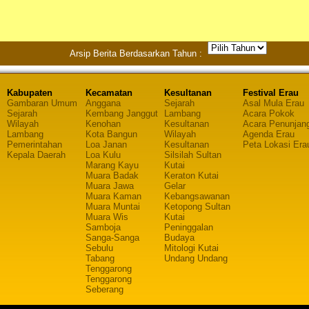
Arsip Berita Berdasarkan Tahun :
Kabupaten
Kecamatan
Kesultanan
Festival Erau
Gambaran Umum
Anggana
Sejarah
Asal Mula Erau
Sejarah
Kembang Janggut
Lambang
Acara Pokok
Wilayah
Kenohan
Kesultanan
Acara Penunjan
Lambang
Kota Bangun
Wilayah
Agenda Erau
Pemerintahan
Loa Janan
Kesultanan
Peta Lokasi Era
Kepala Daerah
Loa Kulu
Silsilah Sultan
Marang Kayu
Kutai
Muara Badak
Keraton Kutai
Muara Jawa
Gelar
Muara Kaman
Kebangsawanan
Muara Muntai
Ketopong Sultan
Muara Wis
Kutai
Samboja
Peninggalan
Sanga-Sanga
Budaya
Sebulu
Mitologi Kutai
Tabang
Undang Undang
Tenggarong
Tenggarong
Seberang