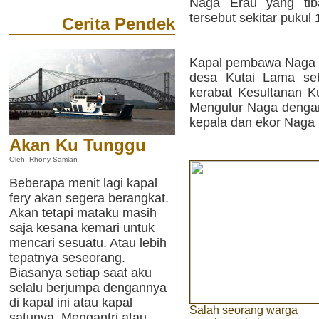
Naga Erau yang ti
tersebut sekitar pukul
Cerita Pendek
Kapal pembawa Naga te
desa Kutai Lama seb
kerabat Kesultanan K
Mengulur Naga dengan
kepala dan ekor Naga 
Akan Ku Tunggu
Oleh: Rhony Samlan
Beberapa menit lagi kapal
fery akan segera berangkat.
Akan tetapi mataku masih
saja kesana kemari untuk
mencari sesuatu. Atau lebih
tepatnya seseorang.
Biasanya setiap saat aku
selalu berjumpa dengannya
di kapal ini atau kapal
Salah seorang warga
satunya. Mengantri atau