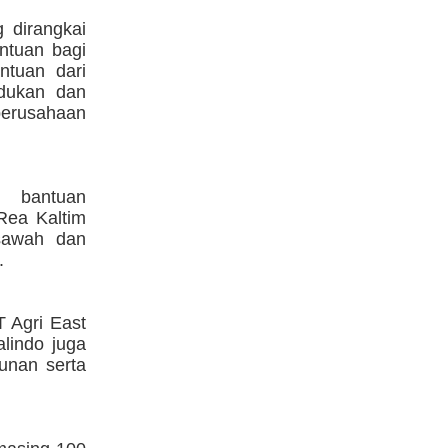
 dirangkai
ntuan bagi
ntuan dari
udukan dan
perusahaan
bantuan
Rea Kaltim
sawah dan
.
T Agri East
lindo juga
unan serta