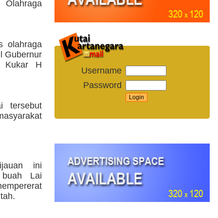
s Olahraga
s olahraga
il Gubernur
i Kukar H
Username
Password
i tersebut
asyarakat
ijauan ini
 buah Lai
empererat
tah.