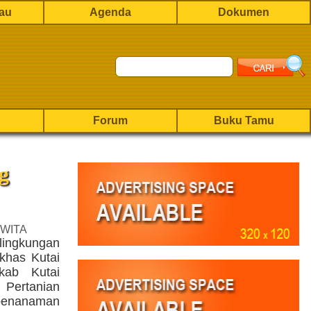
rau
Agenda
Dokumen
Forum
Buku Tamu
g
 WITA
lingkungan
khas Kutai
kab Kutai
 Pertanian
enanaman