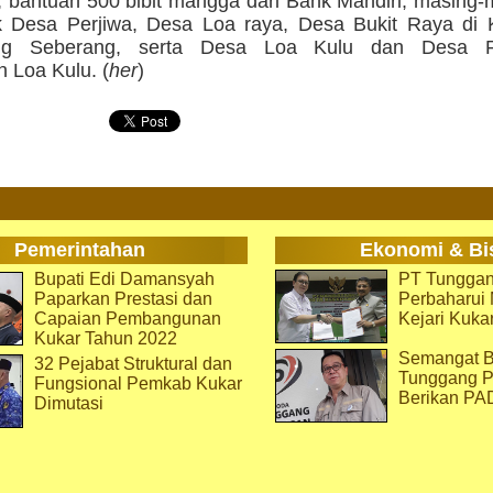
 bantuan 500 bibit mangga dari Bank Mandiri, masing-
uk Desa Perjiwa, Desa Loa raya, Desa Bukit Raya di
ng Seberang, serta Desa Loa Kulu dan Desa 
 Loa Kulu. (
her
)
Pemerintahan
Ekonomi & Bi
Bupati Edi Damansyah
PT Tunggan
Paparkan Prestasi dan
Perbaharu
Capaian Pembangunan
Kejari Kuka
Kukar Tahun 2022
Semangat B
32 Pejabat Struktural dan
Tunggang P
Fungsional Pemkab Kukar
Berikan PA
Dimutasi