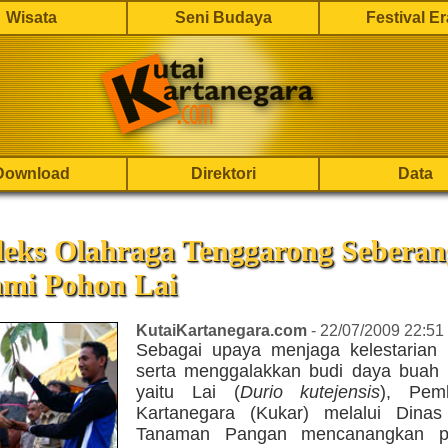
Wisata
Seni Budaya
Festival E
Download
Direktori
Data
eks Olahraga Tenggarong Seberan
ami Pohon Lai
KutaiKartanegara.com
- 22/07/2009 22:51
Sebagai upaya menjaga kelestarian 
serta menggalakkan budi daya buah 
yaitu Lai (
Durio kutejensis
), Pem
Kartanegara (Kukar) melalui Dinas
Tanaman Pangan mencanangkan p