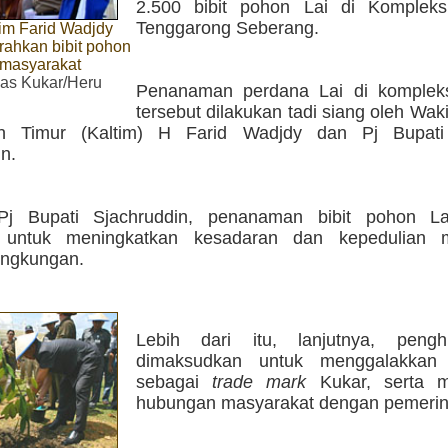
2.500 bibit pohon Lai di Komplek
Tenggarong Seberang.
im Farid Wadjdy
erahkan bibit pohon
 masyarakat
s Kukar/Heru
Penanaman perdana Lai di komplek
tersebut dilakukan tadi siang oleh Wak
an Timur (Kaltim) H Farid Wadjdy dan Pj Bupat
n.
Pj Bupati Sjachruddin, penanaman bibit pohon La
n untuk meningkatkan kesadaran dan kepedulian m
ingkungan.
Lebih dari itu, lanjutnya, pengh
dimaksudkan untuk menggalakkan
sebagai
trade mark
Kukar, serta m
hubungan masyarakat dengan pemerin