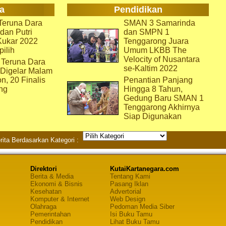
a
Pendidikan
eruna Dara
SMAN 3 Samarinda
dan Putri
dan SMPN 1
Kukar 2022
Tenggarong Juara
pilih
Umum LKBB The
Velocity of Nusantara
 Teruna Dara
se-Kaltim 2022
 Digelar Malam
on, 20 Finalis
Penantian Panjang
ng
Hingga 8 Tahun,
Gedung Baru SMAN 1
Tenggarong Akhirnya
Siap Digunakan
rita Berdasarkan Kategori :
Direktori
KutaiKartanegara.com
Berita & Media
Tentang Kami
Ekonomi & Bisnis
Pasang Iklan
Kesehatan
Advertorial
Komputer & Internet
Web Design
Olahraga
Pedoman Media Siber
Pemerintahan
Isi Buku Tamu
Pendidikan
Lihat Buku Tamu