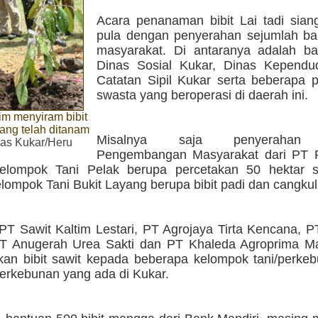
Acara penanaman bibit Lai tadi siang
pula dengan penyerahan sejumlah ba
masyarakat. Di antaranya adalah ba
Dinas Sosial Kukar, Dinas Kepend
Catatan Sipil Kukar serta beberapa 
swasta yang beroperasi di daerah ini.
im menyiram bibit
ang telah ditanam
Misalnya saja penyerahan 
as Kukar/Heru
Pengembangan Masyarakat dari PT 
elompok Tani Pelak berupa percetakan 50 hektar 
ompok Tani Bukit Layang berupa bibit padi dan cangkul
 PT Sawit Kaltim Lestari, PT Agrojaya Tirta Kencana, P
T Anugerah Urea Sakti dan PT Khaleda Agroprima Ma
an bibit sawit kepada beberapa kelompok tani/perkeb
perkebunan yang ada di Kukar.