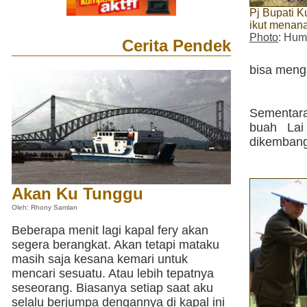
Pj Bupati K
ikut menana
Photo
: Hum
Cerita Pendek
bisa meng
Sementara
buah Lai
dikembangk
Akan Ku Tunggu
Oleh: Rhony Samlan
Beberapa menit lagi kapal fery akan
segera berangkat. Akan tetapi mataku
masih saja kesana kemari untuk
mencari sesuatu. Atau lebih tepatnya
seseorang. Biasanya setiap saat aku
selalu berjumpa dengannya di kapal ini