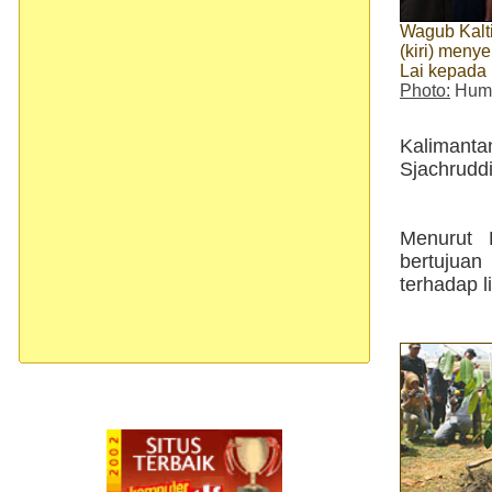
Wagub Kalt
(kiri) meny
Lai kepada
Photo:
Huma
Kalimant
Sjachruddi
Menurut 
bertujua
terhadap l