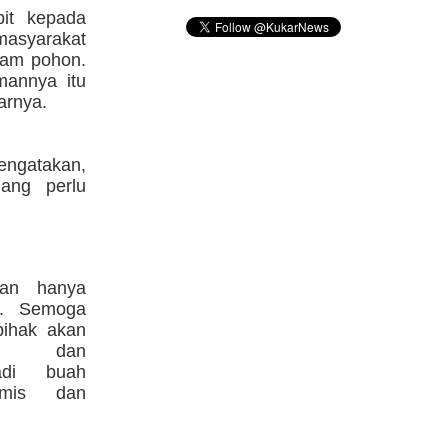
bit kepada
masyarakat
nam pohon.
mannya itu
arnya.
engatakan,
ang perlu
pan hanya
a. Semoga
pihak akan
am dan
adi buah
omis dan