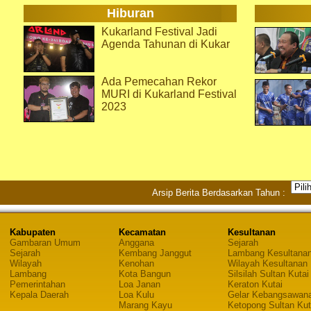
Hiburan
Kukarland Festival Jadi
Agenda Tahunan di Kukar
Ada Pemecahan Rekor
MURI di Kukarland Festival
2023
Arsip Berita Berdasarkan Tahun :
Kabupaten
Kecamatan
Kesultanan
Gambaran Umum
Anggana
Sejarah
Sejarah
Kembang Janggut
Lambang Kesultana
Wilayah
Kenohan
Wilayah Kesultanan
Lambang
Kota Bangun
Silsilah Sultan Kutai
Pemerintahan
Loa Janan
Keraton Kutai
Kepala Daerah
Loa Kulu
Gelar Kebangsawan
Marang Kayu
Ketopong Sultan Kut