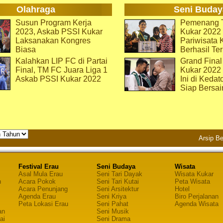
Olahraga
Seni Buday
Susun Program Kerja
Pemenang T
2023, Askab PSSI Kukar
Kukar 2022 
Laksanakan Kongres
Pariwisata 
Biasa
Berhasil Ter
Kalahkan LIP FC di Partai
Grand Final
Final, TM FC Juara Liga 1
Kukar 2022
Askab PSSI Kukar 2022
Ini di Kedat
Siap Bersai
Arsip Be
Festival Erau
Seni Budaya
Wisata
Asal Mula Erau
Seni Tari Dayak
Wisata Kukar
n
Acara Pokok
Seni Tari Kutai
Peta Wisata
Acara Penunjang
Seni Arsitektur
Hotel
Agenda Erau
Seni Kriya
Biro Perjalanan
Peta Lokasi Erau
Seni Pahat
Agenda Wisata
an
Seni Musik
ai
Seni Drama