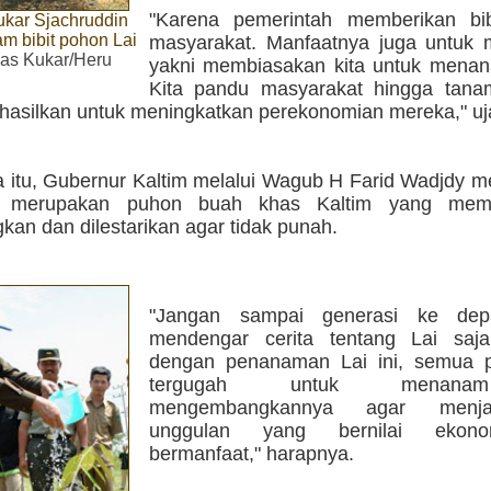
"Karena pemerintah memberikan bi
ukar Sjachruddin
m bibit pohon Lai
masyarakat. Manfaatnya juga untuk 
as Kukar/Heru
yakni membiasakan kita untuk mena
Kita pandu masyarakat hingga tana
hasilkan untuk meningkatkan perekonomian mereka," uj
 itu, Gubernur Kaltim melalui Wagub H Farid Wadjdy m
 merupakan puhon buah khas Kaltim yang mem
an dan dilestarikan agar tidak punah.
"Jangan sampai generasi ke de
mendengar cerita tentang Lai saj
dengan penanaman Lai ini, semua 
tergugah untuk menan
mengembangkannya agar menj
unggulan yang bernilai ekon
bermanfaat," harapnya.