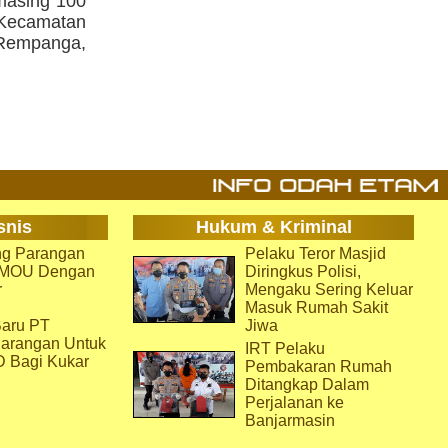
masing 100
 Kecamatan
Rempanga,
snis
Hukum & Kriminal
g Parangan
Pelaku Teror Masjid
i MOU Dengan
Diringkus Polisi,
r
Mengaku Sering Keluar
Masuk Rumah Sakit
aru PT
Jiwa
arangan Untuk
IRT Pelaku
D Bagi Kukar
Pembakaran Rumah
Ditangkap Dalam
Perjalanan ke
Banjarmasin