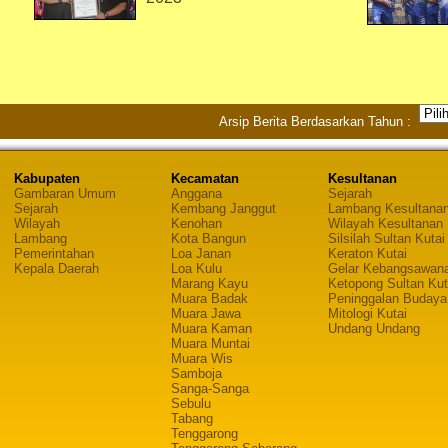
Arsip Berita Berdasarkan Tahun :
Kabupaten
Kecamatan
Kesultanan
Gambaran Umum
Anggana
Sejarah
Sejarah
Kembang Janggut
Lambang Kesultana
Wilayah
Kenohan
Wilayah Kesultanan
Lambang
Kota Bangun
Silsilah Sultan Kutai
Pemerintahan
Loa Janan
Keraton Kutai
Kepala Daerah
Loa Kulu
Gelar Kebangsawan
Marang Kayu
Ketopong Sultan Kut
Muara Badak
Peninggalan Budaya
Muara Jawa
Mitologi Kutai
Muara Kaman
Undang Undang
Muara Muntai
Muara Wis
Samboja
Sanga-Sanga
Sebulu
Tabang
Tenggarong