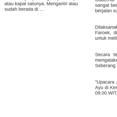
atau kapal satunya. Mengantri atau
sangat be
sudah berada di ...
berjalan 
Dilaksan
Faroek, 
untuk meli
Secara t
mengatak
Seberang 
"Upacara 
Ayu di Ke
09.00 WITA