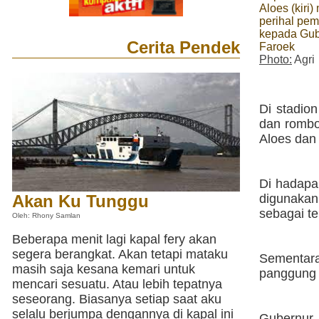
Aloes (kiri
perihal pe
kepada Gu
Cerita Pendek
Faroek
Photo:
Agri
Di stadio
dan rombo
Aloes dan 
Di hadapa
Akan Ku Tunggu
digunaka
sebagai t
Oleh: Rhony Samlan
Beberapa menit lagi kapal fery akan
segera berangkat. Akan tetapi mataku
Sementara
masih saja kesana kemari untuk
panggung 
mencari sesuatu. Atau lebih tepatnya
seseorang. Biasanya setiap saat aku
selalu berjumpa dengannya di kapal ini
Gubernur 