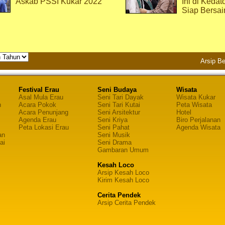
Askab PSSI Kukar 2022
Ini di Kedat
Siap Bersai
Arsip Be
Festival Erau
Seni Budaya
Wisata
Asal Mula Erau
Seni Tari Dayak
Wisata Kukar
n
Acara Pokok
Seni Tari Kutai
Peta Wisata
Acara Penunjang
Seni Arsitektur
Hotel
Agenda Erau
Seni Kriya
Biro Perjalanan
Peta Lokasi Erau
Seni Pahat
Agenda Wisata
an
Seni Musik
ai
Seni Drama
Gambaran Umum
Kesah Loco
Arsip Kesah Loco
Kirim Kesah Loco
Cerita Pendek
Arsip Cerita Pendek