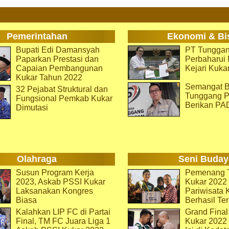
Pemerintahan
Ekonomi & Bi
Bupati Edi Damansyah
PT Tunggan
Paparkan Prestasi dan
Perbaharu
Capaian Pembangunan
Kejari Kuka
Kukar Tahun 2022
Semangat B
32 Pejabat Struktural dan
Tunggang P
Fungsional Pemkab Kukar
Berikan PA
Dimutasi
Olahraga
Seni Buday
Susun Program Kerja
Pemenang T
2023, Askab PSSI Kukar
Kukar 2022 
Laksanakan Kongres
Pariwisata 
Biasa
Berhasil Ter
Kalahkan LIP FC di Partai
Grand Final
Final, TM FC Juara Liga 1
Kukar 2022