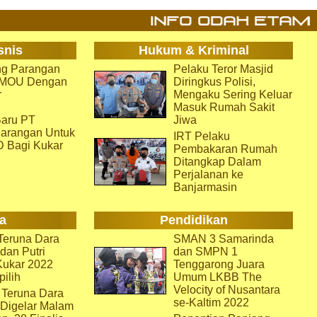
snis
Hukum & Kriminal
g Parangan
Pelaku Teror Masjid
i MOU Dengan
Diringkus Polisi,
r
Mengaku Sering Keluar
Masuk Rumah Sakit
aru PT
Jiwa
arangan Untuk
IRT Pelaku
D Bagi Kukar
Pembakaran Rumah
Ditangkap Dalam
Perjalanan ke
Banjarmasin
a
Pendidikan
eruna Dara
SMAN 3 Samarinda
dan Putri
dan SMPN 1
Kukar 2022
Tenggarong Juara
pilih
Umum LKBB The
Velocity of Nusantara
 Teruna Dara
se-Kaltim 2022
 Digelar Malam