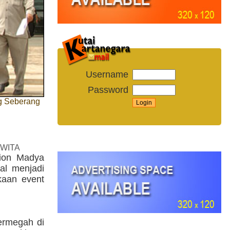
Username
Password
g Seberang
 WITA
ion Madya
al menjadi
kaan event
ermegah di