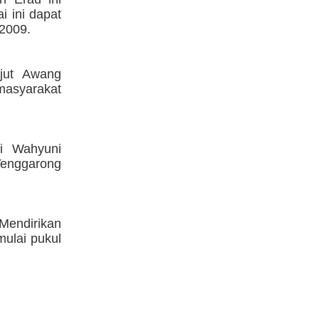
i ini dapat
 2009.
jut Awang
masyarakat
i Wahyuni
enggarong
Mendirikan
mulai pukul