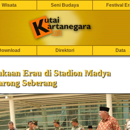
Wisata
Seni Budaya
Festival E
Download
Direktori
Data
kaan Erau di Stadion Madya
arong Seberang