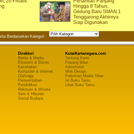
on, 20 Finalis
Penantian Panjang
ng
Hingga 8 Tahun,
Gedung Baru SMAN 1
Tenggarong Akhirnya
Siap Digunakan
rita Berdasarkan Kategori :
Direktori
KutaiKartanegara.com
Berita & Media
Tentang Kami
Ekonomi & Bisnis
Pasang Iklan
Kesehatan
Advertorial
Komputer & Internet
Web Design
Olahraga
Pedoman Media Siber
Pemerintahan
Isi Buku Tamu
Pendidikan
Lihat Buku Tamu
Rekreasi & Wisata
Seni & Hiburan
Sosial Budaya