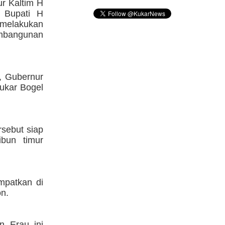
ur Kaltim H
 Bupati H
elakukan
mbangunan
, Gubernur
ukar Bogel
rsebut siap
bun timur
mpatkan di
on.
n Erau ini