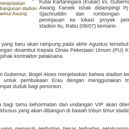
Kutai Kartanegara (Kukar) ini, Gubern
) menjelaskan
Awang Faroek Ishak didampingi Pj
mbangunan stadion
Sjachruddin dan rombongan m
bernur Awang
peninjauan ke lokasi proyek pe
stadion itu, Rabu (08/07) kemarin.
n yang baru akan rampung pada akhir Agustus tersebut
ngan disambut Kepala Dinas Pekerjaan Umum (PU) K
pihak kontraktor pelaksana.
n Gubernur, Bogel Aloes menjelaskan bahwa stadion te
n untuk pembukaan Erau dengan menggunakan tri
empat duduk bagi penonton.
 bagi tamu kehormatan dan undangan VIP akan dite
khusus yang akan dibangun di bawah tribun timur stadi
yang menaruh perhatian besar terhadap pelaksanaa