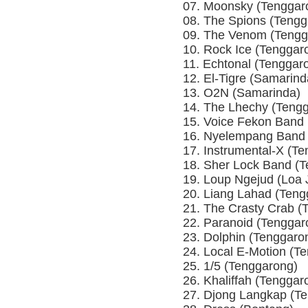
07. Moonsky (Tenggar
08. The Spions (Tengg
09. The Venom (Tengg
10. Rock Ice (Tenggar
11. Echtonal (Tenggar
12. El-Tigre (Samarind
13. O2N (Samarinda)
14. The Lhechy (Teng
15. Voice Fekon Band
16. Nyelempang Band 
17. Instrumental-X (T
18. Sher Lock Band (
19. Loup Ngejud (Loa 
20. Liang Lahad (Teng
21. The Crasty Crab (
22. Paranoid (Tenggar
23. Dolphin (Tenggaro
24. Local E-Motion (T
25. 1/5 (Tenggarong)
26. Khaliffah (Tenggar
27. Djong Langkap (T