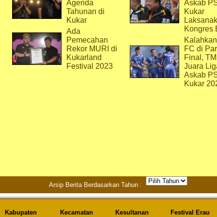
Agenda
Askab P
Tahunan di
Kukar
Kukar
Laksana
Kongres 
Ada
Pemecahan
Kalahkan
Rekor MURI di
FC di Par
Kukarland
Final, T
Festival 2023
Juara Lig
Askab P
Kukar 20
Arsip Berita Berdasarkan Tahun :
Kabupaten
Kecamatan
Kesultanan
Festival Erau