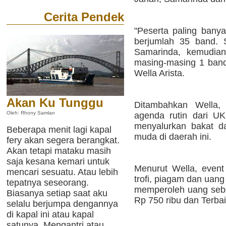
Cerita Pendek
"Peserta paling banya
berjumlah 35 band. 
Samarinda, kemudia
masing-masing 1 band,
Wella Arista.
Akan Ku Tunggu
Ditambahkan Wella, 
Oleh: Rhony Samlan
agenda rutin dari U
menyalurkan bakat da
Beberapa menit lagi kapal
muda di daerah ini.
fery akan segera berangkat.
Akan tetapi mataku masih
saja kesana kemari untuk
Menurut Wella, event
mencari sesuatu. Atau lebih
trofi, piagam dan uan
tepatnya seseorang.
memperoleh uang sebes
Biasanya setiap saat aku
Rp 750 ribu dan Terbai
selalu berjumpa dengannya
di kapal ini atau kapal
satunya. Mengantri atau