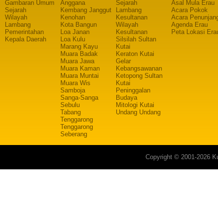
Gambaran Umum
Anggana
Sejarah
Asal Mula Erau
Sejarah
Kembang Janggut
Lambang
Acara Pokok
Wilayah
Kenohan
Kesultanan
Acara Penunjan
Lambang
Kota Bangun
Wilayah
Agenda Erau
Pemerintahan
Loa Janan
Kesultanan
Peta Lokasi Era
Kepala Daerah
Loa Kulu
Silsilah Sultan
Marang Kayu
Kutai
Muara Badak
Keraton Kutai
Muara Jawa
Gelar
Muara Kaman
Kebangsawanan
Muara Muntai
Ketopong Sultan
Muara Wis
Kutai
Samboja
Peninggalan
Sanga-Sanga
Budaya
Sebulu
Mitologi Kutai
Tabang
Undang Undang
Tenggarong
Tenggarong
Seberang
Copyright © 2001-2026 Ku