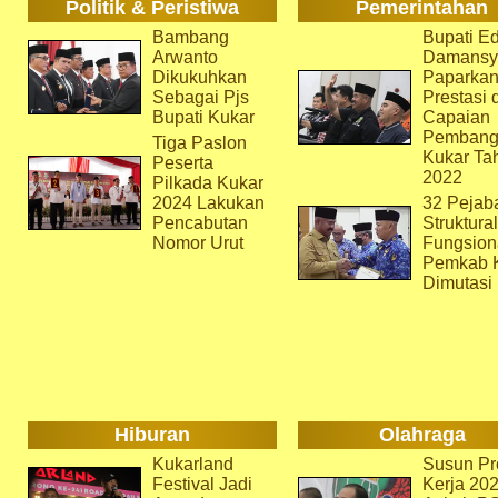
Politik & Peristiwa
Pemerintahan
Bambang
Bupati Ed
Arwanto
Damansy
Dikukuhkan
Paparka
Sebagai Pjs
Prestasi 
Bupati Kukar
Capaian
Pembang
Tiga Paslon
Kukar Ta
Peserta
2022
Pilkada Kukar
2024 Lakukan
32 Pejab
Pencabutan
Struktura
Nomor Urut
Fungsion
Pemkab 
Dimutasi
Hiburan
Olahraga
Kukarland
Susun Pr
Festival Jadi
Kerja 202