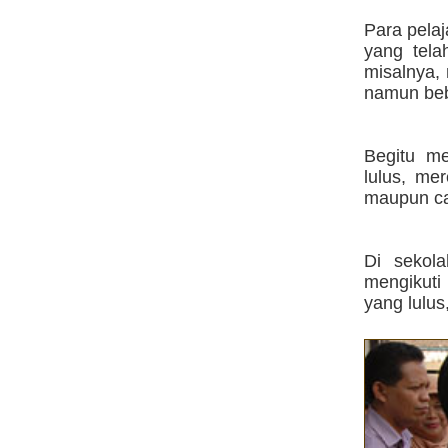
Para pelaj
yang tela
misalnya,
namun beb
Begitu me
lulus, me
maupun ca
Di sekol
mengikuti
yang lulus