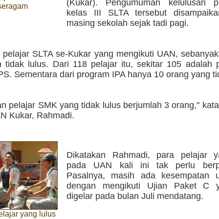
(Kukar). Pengumuman kelulusan p
 seragam
kelas III SLTA tersebut disampaik
masing sekolah sejak tadi pagi.
8 pelajar SLTA se-Kukar yang mengikuti UAN, sebanyak
 tidak lulus. Dari 118 pelajar itu, sekitar 105 adalah p
S. Sementara dari program IPA hanya 10 orang yang tid
 pelajar SMK yang tidak lulus berjumlah 3 orang," kata
AN Kukar, Rahmadi.
Dikatakan Rahmadi, para pelajar 
pada UAN kali ini tak perlu berp
Pasalnya, masih ada kesempatan u
dengan mengikuti Ujian Paket C 
digelar pada bulan Juli mendatang.
lajar yang lulus