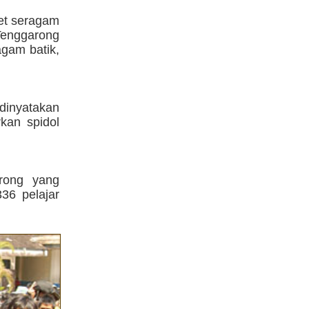
ret seragam
Tenggarong
gam batik,
dinyatakan
kan spidol
arong yang
36 pelajar