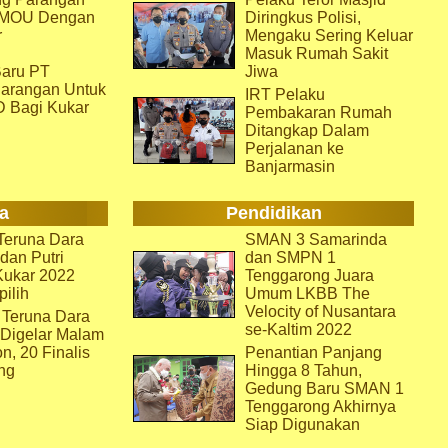
i MOU Dengan
Diringkus Polisi,
r
Mengaku Sering Keluar
Masuk Rumah Sakit
aru PT
Jiwa
arangan Untuk
IRT Pelaku
D Bagi Kukar
Pembakaran Rumah
Ditangkap Dalam
Perjalanan ke
Banjarmasin
a
Pendidikan
eruna Dara
SMAN 3 Samarinda
dan Putri
dan SMPN 1
Kukar 2022
Tenggarong Juara
pilih
Umum LKBB The
Velocity of Nusantara
 Teruna Dara
se-Kaltim 2022
 Digelar Malam
on, 20 Finalis
Penantian Panjang
ng
Hingga 8 Tahun,
Gedung Baru SMAN 1
Tenggarong Akhirnya
Siap Digunakan