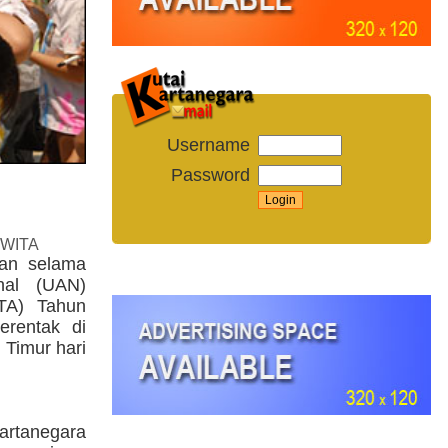
Username
Password
 WITA
an selama
nal (UAN)
LTA) Tahun
erentak di
 Timur hari
artanegara