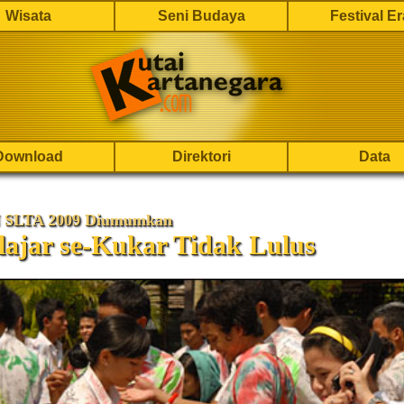
Wisata
Seni Budaya
Festival E
Download
Direktori
Data
N SLTA 2009 Diumumkan
lajar se-Kukar Tidak Lulus