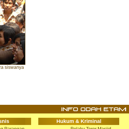
ra siswanya
snis
Hukum & Kriminal
g Parangan
Pelaku Teror Masjid