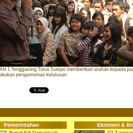
N 1 Tenggarong Tulus Sutopo memberikan arahan kepada pa
lakukan pengumuman kelulusan
Pemerintahan
Ekonomi & Bi
Bupati Edi Damansyah
PT Tunggan