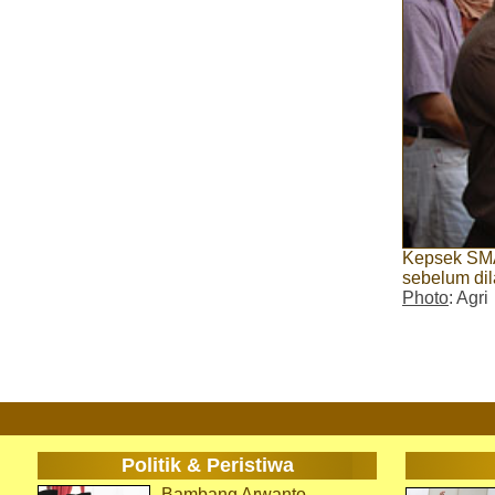
Kepsek SMA
sebelum di
Photo
: Agri
Politik & Peristiwa
Bambang Arwanto