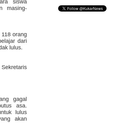
ara siswa
an masing-
 118 orang
elajar dari
ak lulus.
 Sekretaris
yang gagal
utus asa.
ntuk lulus
yang akan