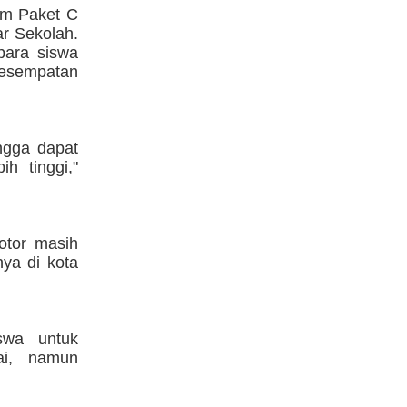
am Paket C
ar Sekolah.
para siswa
sempatan
ingga dapat
h tinggi,"
otor masih
ya di kota
swa untuk
ai, namun