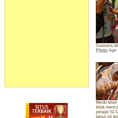
Suasana aks
Photo:
Agri
Meski telah
tidak menco
pelajar SL
tahun ini t