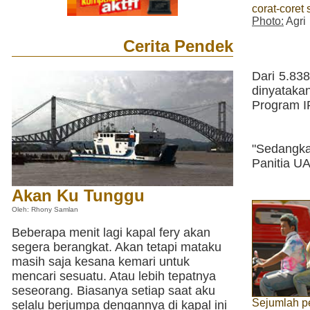
corat-coret
Photo:
Agri
Cerita Pendek
Dari 5.83
dinyatakan
Program IP
"Sedangkan
Panitia U
Akan Ku Tunggu
Oleh: Rhony Samlan
Beberapa menit lagi kapal fery akan
segera berangkat. Akan tetapi mataku
masih saja kesana kemari untuk
mencari sesuatu. Atau lebih tepatnya
seseorang. Biasanya setiap saat aku
Sejumlah pe
selalu berjumpa dengannya di kapal ini