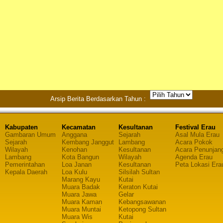
Arsip Berita Berdasarkan Tahun :
Kabupaten
Kecamatan
Kesultanan
Festival Erau
Gambaran Umum
Anggana
Sejarah
Asal Mula Erau
Sejarah
Kembang Janggut
Lambang
Acara Pokok
Wilayah
Kenohan
Kesultanan
Acara Penunjan
Lambang
Kota Bangun
Wilayah
Agenda Erau
Pemerintahan
Loa Janan
Kesultanan
Peta Lokasi Era
Kepala Daerah
Loa Kulu
Silsilah Sultan
Marang Kayu
Kutai
Muara Badak
Keraton Kutai
Muara Jawa
Gelar
Muara Kaman
Kebangsawanan
Muara Muntai
Ketopong Sultan
Muara Wis
Kutai