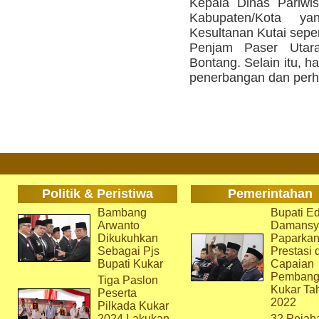
Kepala Dinas Pariwi
Kabupaten/Kota y
Kesultanan Kutai sepert
Penjam Paser Utara
Bontang. Selain itu, h
penerbangan dan perho
Politik & Peristiwa
Pemerintahan
Bambang
Bupati Ed
Arwanto
Damansy
Dikukuhkan
Paparka
Sebagai Pjs
Prestasi 
Bupati Kukar
Capaian
Pembang
Tiga Paslon
Kukar Ta
Peserta
2022
Pilkada Kukar
2024 Lakukan
32 Pejab