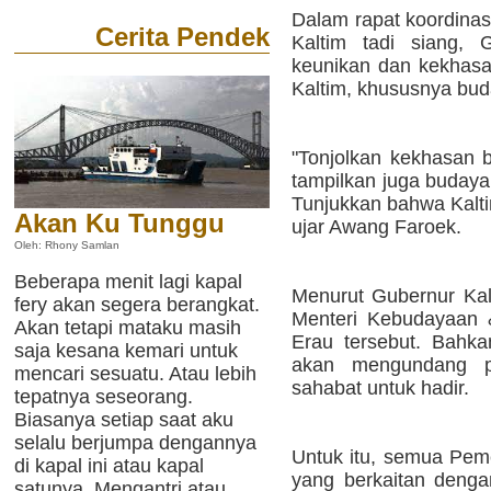
Dalam rapat koordinas
Cerita Pendek
Kaltim tadi siang, 
keunikan dan kekhasan
Kaltim, khususnya buda
"Tonjolkan kekhasan b
tampilkan juga budaya 
Tunjukkan bahwa Kalti
Akan Ku Tunggu
ujar Awang Faroek.
Oleh: Rhony Samlan
Beberapa menit lagi kapal
Menurut Gubernur Ka
fery akan segera berangkat.
Menteri Kebudayaan 
Akan tetapi mataku masih
Erau tersebut. Bahk
saja kesana kemari untuk
akan mengundang p
mencari sesuatu. Atau lebih
sahabat untuk hadir.
tepatnya seseorang.
Biasanya setiap saat aku
selalu berjumpa dengannya
Untuk itu, semua Pem
di kapal ini atau kapal
yang berkaitan denga
satunya. Mengantri atau