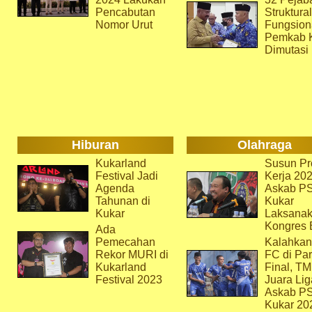
Pencabutan
Struktura
Nomor Urut
Fungsion
Pemkab 
Dimutasi
Hiburan
Olahraga
Kukarland
Susun Pr
Festival Jadi
Kerja 202
Agenda
Askab P
Tahunan di
Kukar
Kukar
Laksana
Kongres 
Ada
Pemecahan
Kalahkan
Rekor MURI di
FC di Par
Kukarland
Final, T
Festival 2023
Juara Lig
Askab P
Kukar 20