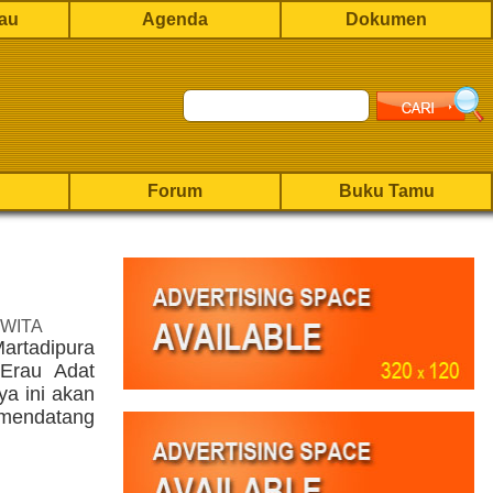
rau
Agenda
Dokumen
Forum
Buku Tamu
 WITA
artadipura
 Erau Adat
a ini akan
s mendatang