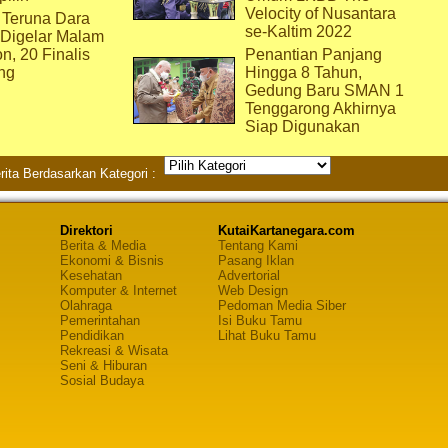
Velocity of Nusantara
 Teruna Dara
se-Kaltim 2022
 Digelar Malam
on, 20 Finalis
Penantian Panjang
ng
Hingga 8 Tahun,
Gedung Baru SMAN 1
Tenggarong Akhirnya
Siap Digunakan
rita Berdasarkan Kategori :
Direktori
KutaiKartanegara.com
Berita & Media
Tentang Kami
Ekonomi & Bisnis
Pasang Iklan
Kesehatan
Advertorial
Komputer & Internet
Web Design
Olahraga
Pedoman Media Siber
Pemerintahan
Isi Buku Tamu
Pendidikan
Lihat Buku Tamu
Rekreasi & Wisata
Seni & Hiburan
Sosial Budaya