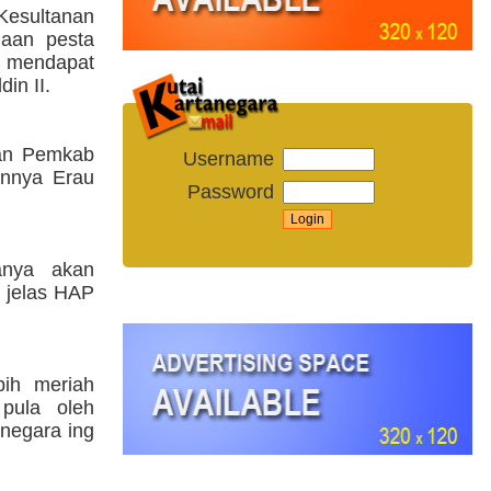
Kesultanan
naan pesta
h mendapat
in II.
dan Pemkab
Username
annya Erau
Password
anya akan
 jelas HAP
bih meriah
 pula oleh
negara ing