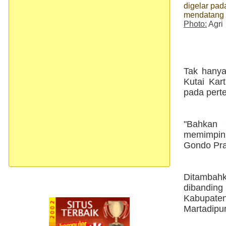
digelar pada
mendatang
Photo:
Agri
Tak hanya
Kutai Kar
pada perte
"Bahkan 
memimpin 
Gondo Pra
Ditambah
dibanding
Kabupaten
Martadipu