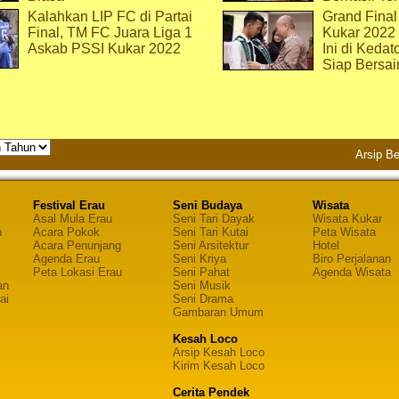
Kalahkan LIP FC di Partai
Grand Final
Final, TM FC Juara Liga 1
Kukar 2022
Askab PSSI Kukar 2022
Ini di Kedat
Siap Bersai
Arsip Be
Festival Erau
Seni Budaya
Wisata
Asal Mula Erau
Seni Tari Dayak
Wisata Kukar
n
Acara Pokok
Seni Tari Kutai
Peta Wisata
Acara Penunjang
Seni Arsitektur
Hotel
Agenda Erau
Seni Kriya
Biro Perjalanan
Peta Lokasi Erau
Seni Pahat
Agenda Wisata
an
Seni Musik
ai
Seni Drama
Gambaran Umum
Kesah Loco
Arsip Kesah Loco
Kirim Kesah Loco
Cerita Pendek