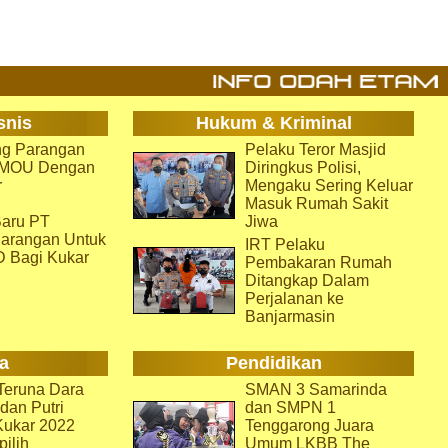
snis
Hukum & Kriminal
g Parangan
Pelaku Teror Masjid
i MOU Dengan
Diringkus Polisi,
r
Mengaku Sering Keluar
Masuk Rumah Sakit
aru PT
Jiwa
arangan Untuk
IRT Pelaku
D Bagi Kukar
Pembakaran Rumah
Ditangkap Dalam
Perjalanan ke
Banjarmasin
a
Pendidikan
eruna Dara
SMAN 3 Samarinda
dan Putri
dan SMPN 1
Kukar 2022
Tenggarong Juara
pilih
Umum LKBB The