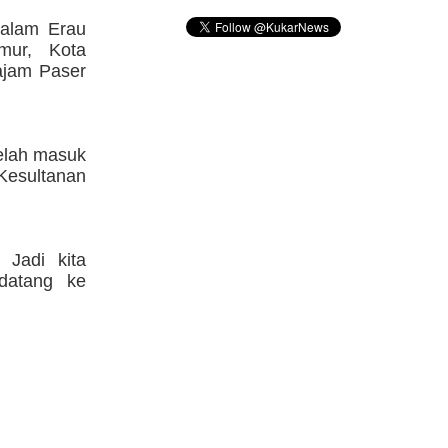
dalam Erau
mur, Kota
ajam Paser
telah masuk
Kesultanan
 Jadi kita
datang ke