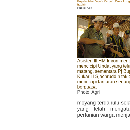
Kepala Adat Dayak Kenyah Desa Lung 
hadirin
Photo
: Agri
Asisten III HM Imron men
mencicipi Undat yang tel
matang, sementara Pj Bu
Kukar H Sjachruddin tak 
mencicipi lantaran sedan
berpuasa
Photo
: Agri
moyang terdahulu sel
yang telah mengatu
pertanian warga menjad