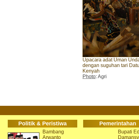
Upacara adat Uman Undat
dengan suguhan tari Datu
Kenyah
Photo
: Agri
Politik & Peristiwa
Pemerintahan
Bambang
Bupati Ed
Arwanto
Damansy