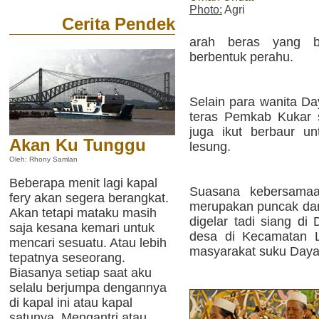
Photo:
Agri
Cerita Pendek
arah beras yang b
berbentuk perahu.
Selain para wanita Da
teras Pemkab Kukar s
juga ikut berbaur u
Akan Ku Tunggu
lesung.
Oleh: Rhony Samlan
Beberapa menit lagi kapal
Suasana kebersama
fery akan segera berangkat.
merupakan puncak dar
Akan tetapi mataku masih
digelar tadi siang d
saja kesana kemari untuk
desa di Kecamatan L
mencari sesuatu. Atau lebih
masyarakat suku Daya
tepatnya seseorang.
Biasanya setiap saat aku
selalu berjumpa dengannya
di kapal ini atau kapal
satunya. Mengantri atau