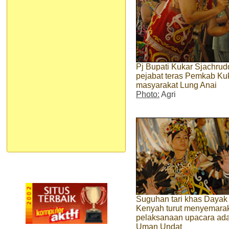
Pj Bupati Kukar Sjachrud
pejabat teras Pemkab Ku
masyarakat Lung Anai
Photo:
Agri
Suguhan tari khas Dayak
Kenyah turut menyemara
pelaksanaan upacara ada
Uman Undat