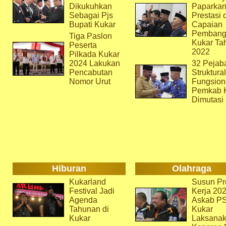
Dikukuhkan
Paparka
Sebagai Pjs
Prestasi 
Bupati Kukar
Capaian
Pembang
Tiga Paslon
Kukar Ta
Peserta
2022
Pilkada Kukar
2024 Lakukan
32 Pejab
Pencabutan
Struktura
Nomor Urut
Fungsion
Pemkab 
Dimutasi
Hiburan
Olahraga
Kukarland
Susun Pr
Festival Jadi
Kerja 202
Agenda
Askab P
Tahunan di
Kukar
Kukar
Laksana