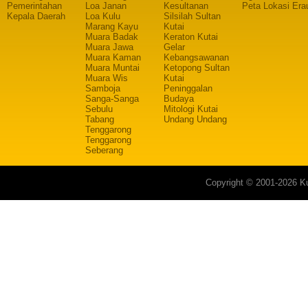
Pemerintahan
Loa Janan
Kesultanan
Peta Lokasi Era
Kepala Daerah
Loa Kulu
Silsilah Sultan
Marang Kayu
Kutai
Muara Badak
Keraton Kutai
Muara Jawa
Gelar
Muara Kaman
Kebangsawanan
Muara Muntai
Ketopong Sultan
Muara Wis
Kutai
Samboja
Peninggalan
Sanga-Sanga
Budaya
Sebulu
Mitologi Kutai
Tabang
Undang Undang
Tenggarong
Tenggarong
Seberang
Copyright © 2001-2026 Ku