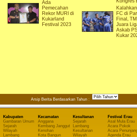
Kongres 
Ada
Pemecahan
Kalahkan
Rekor MURI di
FC di Par
Kukarland
Final, T
Festival 2023
Juara Lig
Askab P
Kukar 20
Arsip Berita Berdasarkan Tahun :
Kabupaten
Kecamatan
Kesultanan
Festival Erau
Gambaran Umum
Anggana
Sejarah
Asal Mula Erau
Sejarah
Kembang Janggut
Lambang
Acara Pokok
Wilayah
Kenohan
Kesultanan
Acara Penunjan
Lambang
Kota Bangun
Wilayah
Agenda Erau