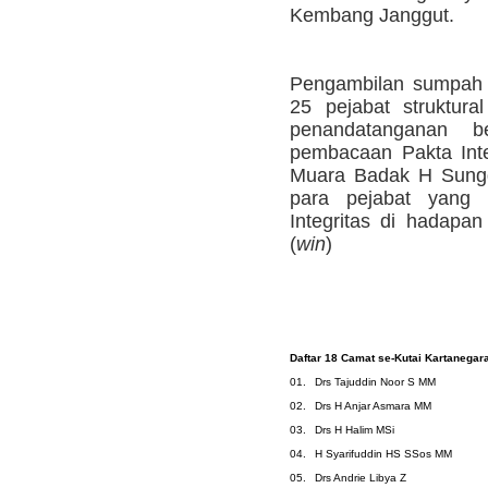
Kembang Janggut.
Pengambilan sumpah j
25 pejabat struktura
penandatanganan be
pembacaan Pakta Inte
Muara Badak H Sunggo
para pejabat yang d
Integritas di hadapan
(
win
)
Daftar 18 Camat se-Kutai Kartanegar
01.
Drs Tajuddin Noor S MM
02.
Drs H Anjar Asmara MM
03.
Drs H Halim MSi
04.
H Syarifuddin HS SSos MM
05.
Drs Andrie Libya Z