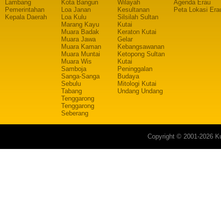
Lambang
Kota Bangun
Wilayah
Agenda Erau
Pemerintahan
Loa Janan
Kesultanan
Peta Lokasi Era
Kepala Daerah
Loa Kulu
Silsilah Sultan
Marang Kayu
Kutai
Muara Badak
Keraton Kutai
Muara Jawa
Gelar
Muara Kaman
Kebangsawanan
Muara Muntai
Ketopong Sultan
Muara Wis
Kutai
Samboja
Peninggalan
Sanga-Sanga
Budaya
Sebulu
Mitologi Kutai
Tabang
Undang Undang
Tenggarong
Tenggarong
Seberang
Copyright © 2001-2026 Ku