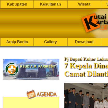
Kabupaten
Kesultanan
Wisata
Arsip Berita
Gallery
Download
Pj Bupati Kukar Laksa
7 Kepala Dina
Camat Dilant