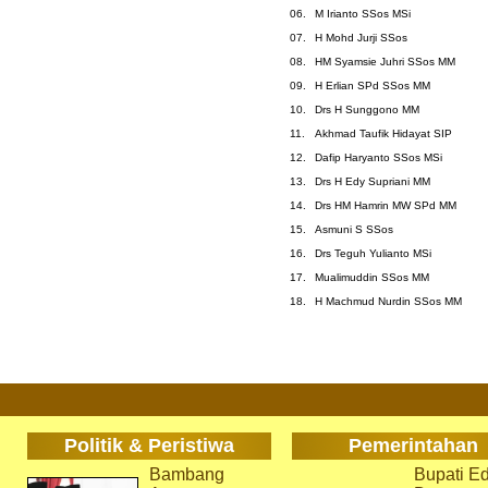
06.
M Irianto SSos MSi
07.
H Mohd Jurji SSos
08.
HM Syamsie Juhri SSos MM
09.
H Erlian SPd SSos MM
10.
Drs H Sunggono MM
11.
Akhmad Taufik Hidayat SIP
12.
Dafip Haryanto SSos MSi
13.
Drs H Edy Supriani MM
14.
Drs HM Hamrin MW SPd MM
15.
Asmuni S SSos
16.
Drs Teguh Yulianto MSi
17.
Mualimuddin SSos MM
18.
H Machmud Nurdin SSos MM
Politik & Peristiwa
Pemerintahan
Bambang
Bupati Ed