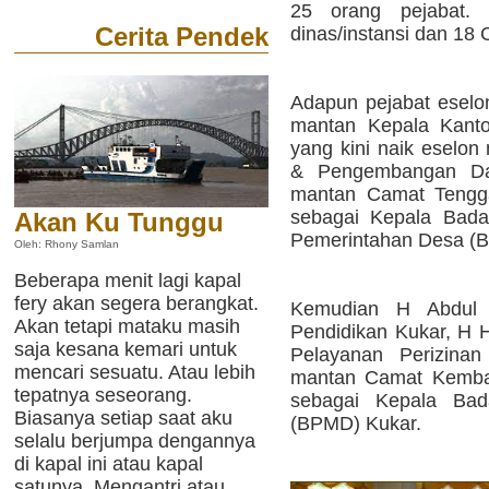
25 orang pejabat. 
Cerita Pendek
dinas/instansi dan 18
Adapun pejabat eselon 
mantan Kepala Kant
yang kini naik eselon
& Pengembangan Dae
mantan Camat Tengg
sebagai Kepala Bad
Akan Ku Tunggu
Pemerintahan Desa (B
Oleh: Rhony Samlan
Beberapa menit lagi kapal
fery akan segera berangkat.
Kemudian H Abdul 
Akan tetapi mataku masih
Pendidikan Kukar, H
saja kesana kemari untuk
Pelayanan Perizinan
mencari sesuatu. Atau lebih
mantan Camat Kemba
tepatnya seseorang.
sebagai Kepala Ba
Biasanya setiap saat aku
(BPMD) Kukar.
selalu berjumpa dengannya
di kapal ini atau kapal
satunya. Mengantri atau