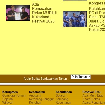
Kongres 
Ada
Pemecahan
Kalahkan
Rekor MURI di
FC di Par
Kukarland
Final, T
Festival 2023
Juara Lig
Askab P
Kukar 20
Arsip Berita Berdasarkan Tahun :
Kabupaten
Kecamatan
Kesultanan
Festival Erau
Gambaran Umum
Anggana
Sejarah
Asal Mula Erau
Sejarah
Kembang Janggut
Lambang
Acara Pokok
Wilayah
Kenohan
Kesultanan
Acara Penunjan