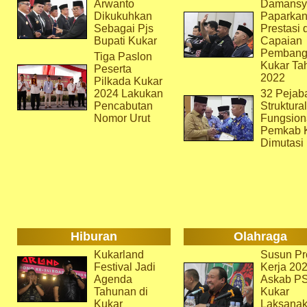
Arwanto
Damansy
Dikukuhkan
Paparka
Sebagai Pjs
Prestasi 
Bupati Kukar
Capaian
Pembang
Tiga Paslon
Kukar Ta
Peserta
2022
Pilkada Kukar
2024 Lakukan
32 Pejab
Pencabutan
Struktura
Nomor Urut
Fungsion
Pemkab 
Dimutasi
Hiburan
Olahraga
Kukarland
Susun Pr
Festival Jadi
Kerja 202
Agenda
Askab P
Tahunan di
Kukar
Kukar
Laksana