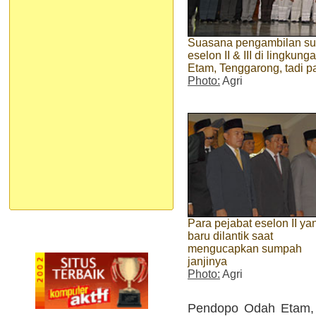
Suasana pengambilan sum
eselon II & III di lingk
Etam, Tenggarong, tadi p
Photo:
Agri
Para pejabat eselon II ya
baru dilantik saat
mengucapkan sumpah
janjinya
Photo:
Agri
Pendopo Odah Etam, 