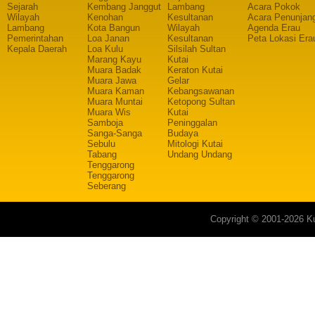
Sejarah
Kembang Janggut
Lambang
Acara Pokok
Wilayah
Kenohan
Kesultanan
Acara Penunjan
Lambang
Kota Bangun
Wilayah
Agenda Erau
Pemerintahan
Loa Janan
Kesultanan
Peta Lokasi Era
Kepala Daerah
Loa Kulu
Silsilah Sultan
Marang Kayu
Kutai
Muara Badak
Keraton Kutai
Muara Jawa
Gelar
Muara Kaman
Kebangsawanan
Muara Muntai
Ketopong Sultan
Muara Wis
Kutai
Samboja
Peninggalan
Sanga-Sanga
Budaya
Sebulu
Mitologi Kutai
Tabang
Undang Undang
Tenggarong
Tenggarong
Seberang
Copyright © 2001-2026 Ku