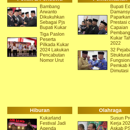
Bambang
Bupati Ed
Arwanto
Damansy
Dikukuhkan
Paparka
Sebagai Pjs
Prestasi 
Bupati Kukar
Capaian
Pembang
Tiga Paslon
Kukar Ta
Peserta
2022
Pilkada Kukar
2024 Lakukan
32 Pejab
Pencabutan
Struktura
Nomor Urut
Fungsion
Pemkab 
Dimutasi
Hiburan
Olahraga
Kukarland
Susun Pr
Festival Jadi
Kerja 202
Agenda
Askab P