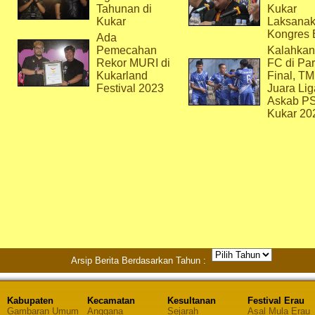
Tahunan di
Kukar
Kukar
Laksana
Kongres 
Ada
Pemecahan
Kalahkan
Rekor MURI di
FC di Par
Kukarland
Final, T
Festival 2023
Juara Lig
Askab P
Kukar 20
Arsip Berita Berdasarkan Tahun :
Kabupaten
Kecamatan
Kesultanan
Festival Erau
Gambaran Umum
Anggana
Sejarah
Asal Mula Erau