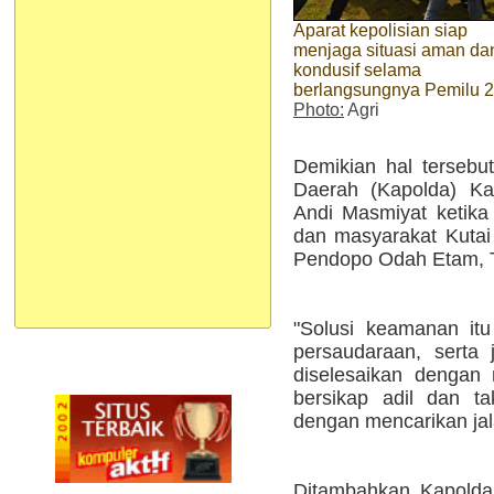
Aparat kepolisian siap
menjaga situasi aman da
kondusif selama
berlangsungnya Pemilu 
Photo:
Agri
Demikian hal tersebu
Daerah (Kapolda) Kal
Andi Masmiyat ketika 
dan masyarakat Kutai 
Pendopo Odah Etam, 
"Solusi keamanan it
persaudaraan, serta
diselesaikan dengan
bersikap adil dan t
dengan mencarikan jala
Ditambahkan Kapolda 