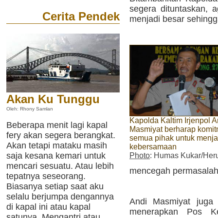
segera dituntaskan, a
Cerita Pendek
menjadi besar sehingga
Akan Ku Tunggu
Oleh: Rhony Samlan
Kapolda Kaltim Irjenpol A
Beberapa menit lagi kapal
Masmiyat berharap komi
fery akan segera berangkat.
semua pihak untuk menj
Akan tetapi mataku masih
kebersamaan
saja kesana kemari untuk
Photo
: Humas Kukar/Her
mencari sesuatu. Atau lebih
mencegah permasalah
tepatnya seseorang.
Biasanya setiap saat aku
selalu berjumpa dengannya
Andi Masmiyat juga 
di kapal ini atau kapal
menerapkan Pos Kep
satunya. Mengantri atau