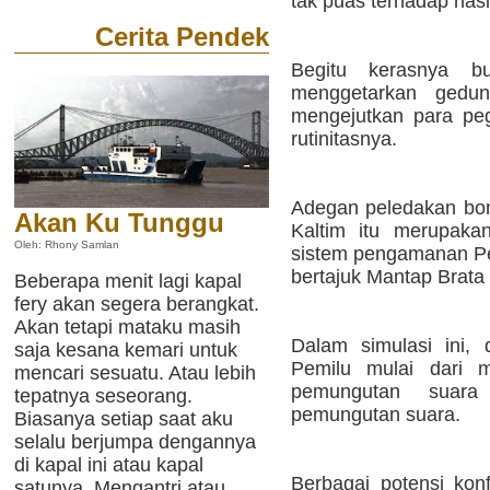
tak puas terhadap hasi
Cerita Pendek
Begitu kerasnya b
menggetarkan gedun
mengejutkan para pe
rutinitasnya.
Adegan peledakan bo
Akan Ku Tunggu
Kaltim itu merupakan
Oleh: Rhony Samlan
sistem pengamanan Pe
bertajuk Mantap Brata
Beberapa menit lagi kapal
fery akan segera berangkat.
Akan tetapi mataku masih
Dalam simulasi ini, 
saja kesana kemari untuk
Pemilu mulai dari 
mencari sesuatu. Atau lebih
pemungutan suara
tepatnya seseorang.
pemungutan suara.
Biasanya setiap saat aku
selalu berjumpa dengannya
di kapal ini atau kapal
Berbagai potensi kon
satunya. Mengantri atau