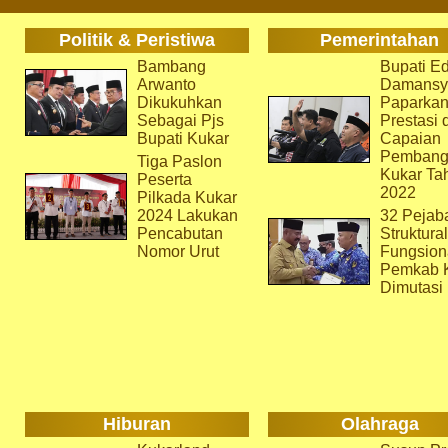
Politik & Peristiwa
Pemerintahan
Bambang
Bupati Ed
Arwanto
Damansy
Dikukuhkan
Paparka
Sebagai Pjs
Prestasi 
Bupati Kukar
Capaian
Pembang
Tiga Paslon
Kukar Ta
Peserta
2022
Pilkada Kukar
2024 Lakukan
32 Pejab
Pencabutan
Struktura
Nomor Urut
Fungsion
Pemkab 
Dimutasi
Hiburan
Olahraga