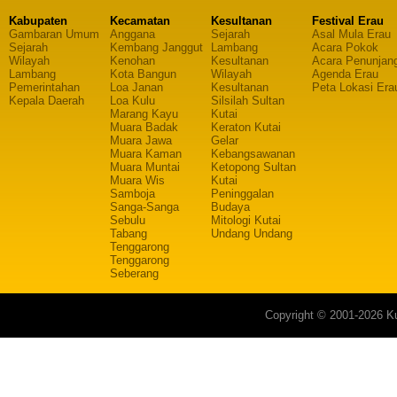
Kabupaten
Kecamatan
Kesultanan
Festival Erau
Gambaran Umum
Anggana
Sejarah
Asal Mula Erau
Sejarah
Kembang Janggut
Lambang
Acara Pokok
Wilayah
Kenohan
Kesultanan
Acara Penunjan
Lambang
Kota Bangun
Wilayah
Agenda Erau
Pemerintahan
Loa Janan
Kesultanan
Peta Lokasi Era
Kepala Daerah
Loa Kulu
Silsilah Sultan
Marang Kayu
Kutai
Muara Badak
Keraton Kutai
Muara Jawa
Gelar
Muara Kaman
Kebangsawanan
Muara Muntai
Ketopong Sultan
Muara Wis
Kutai
Samboja
Peninggalan
Sanga-Sanga
Budaya
Sebulu
Mitologi Kutai
Tabang
Undang Undang
Tenggarong
Tenggarong
Seberang
Copyright © 2001-2026 Ku