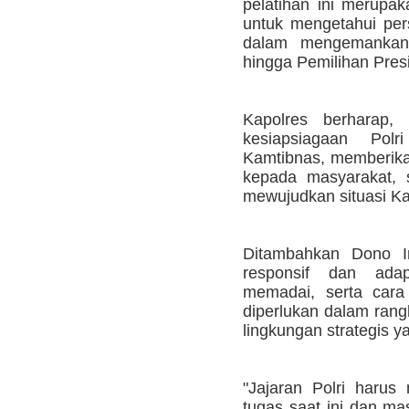
pelatihan ini merupa
untuk mengetahui pers
dalam mengemankan p
hingga Pemilihan Pres
Kapolres berharap, 
kesiapsiagaan Pol
Kamtibnas, memberik
kepada masyarakat,
mewujudkan situasi Ka
Ditambahkan Dono In
responsif dan adap
memadai, serta cara
diperlukan dalam ran
lingkungan strategis y
"Jajaran Polri harus
tugas saat ini dan ma