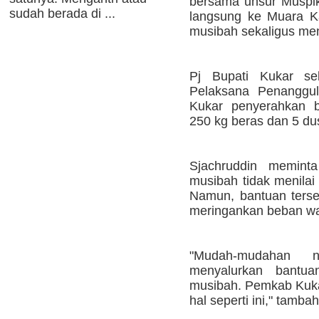
bersama unsur Muspi
sudah berada di ...
langsung ke Muara K
musibah sekaligus me
Pj Bupati Kukar se
Pelaksana Penanggul
Kukar penyerahkan b
250 kg beras dan 5 dus
Sjachruddin memint
musibah tidak menilai
Namun, bantuan ters
meringankan beban wa
"Mudah-mudahan 
menyalurkan bantu
musibah. Pemkab Kuka
hal seperti ini," tamba