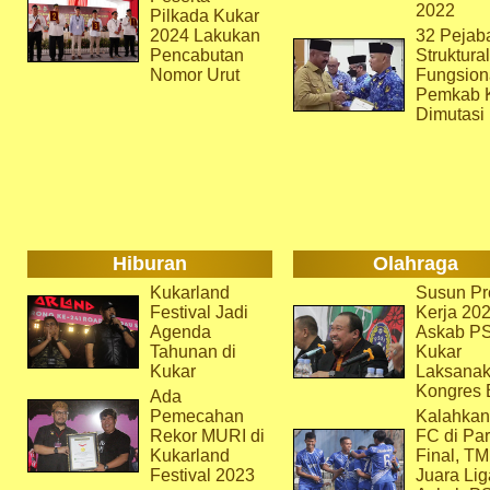
2022
Pilkada Kukar
2024 Lakukan
32 Pejab
Pencabutan
Struktura
Nomor Urut
Fungsion
Pemkab 
Dimutasi
Hiburan
Olahraga
Kukarland
Susun Pr
Festival Jadi
Kerja 202
Agenda
Askab P
Tahunan di
Kukar
Kukar
Laksana
Kongres 
Ada
Pemecahan
Kalahkan
Rekor MURI di
FC di Par
Kukarland
Final, T
Festival 2023
Juara Lig