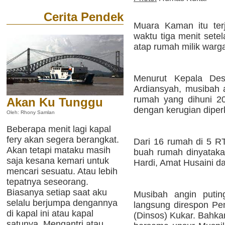
Cerita Pendek
Muara Kaman itu ter
waktu tiga menit setel
atap rumah milik warg
Menurut Kepala De
Ardiansyah, musibah 
rumah yang dihuni 20
Akan Ku Tunggu
dengan kerugian diper
Oleh: Rhony Samlan
Beberapa menit lagi kapal
fery akan segera berangkat.
Dari 16 rumah di 5 RT
Akan tetapi mataku masih
buah rumah dinyatakan
saja kesana kemari untuk
Hardi, Amat Husaini d
mencari sesuatu. Atau lebih
tepatnya seseorang.
Biasanya setiap saat aku
Musibah angin putin
selalu berjumpa dengannya
langsung direspon Pe
di kapal ini atau kapal
(Dinsos) Kukar. Bahka
satunya. Mengantri atau