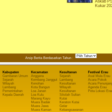
Askab P
Kukar 20
Arsip Berita Berdasarkan Tahun :
Kabupaten
Kecamatan
Kesultanan
Festival Erau
Gambaran Umum
Anggana
Sejarah
Asal Mula Erau
Sejarah
Kembang Janggut
Lambang
Acara Pokok
Wilayah
Kenohan
Kesultanan
Acara Penunjan
Lambang
Kota Bangun
Wilayah
Agenda Erau
Pemerintahan
Loa Janan
Kesultanan
Peta Lokasi Era
Kepala Daerah
Loa Kulu
Silsilah Sultan
Marang Kayu
Kutai
Muara Badak
Keraton Kutai
Muara Jawa
Gelar
Muara Kaman
Kebangsawanan