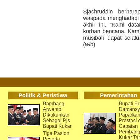
Sjachruddin berhara
waspada menghadapi c
akhir ini. "Kami dat
korban bencana. Kami
musibah dapat selalu
(
win
)
Politik & Peristiwa
Pemerintahan
Bambang
Bupati Ed
Arwanto
Damansy
Dikukuhkan
Paparka
Sebagai Pjs
Prestasi 
Bupati Kukar
Capaian
Pembang
Tiga Paslon
Kukar Ta
Peserta