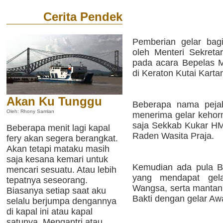
Cerita Pendek
Pemberian gelar bag
oleh Menteri Sekret
pada acara Bepelas M
di Keraton Kutai Kart
Akan Ku Tunggu
Beberapa nama pejab
Oleh: Rhony Samlan
menerima gelar kehorm
saja Sekkab Kukar HM 
Beberapa menit lagi kapal
Raden Wasita Praja.
fery akan segera berangkat.
Akan tetapi mataku masih
saja kesana kemari untuk
Kemudian ada pula Bu
mencari sesuatu. Atau lebih
yang mendapat gel
tepatnya seseorang.
Wangsa, serta mantan
Biasanya setiap saat aku
Bakti dengan gelar A
selalu berjumpa dengannya
di kapal ini atau kapal
satunya. Mengantri atau