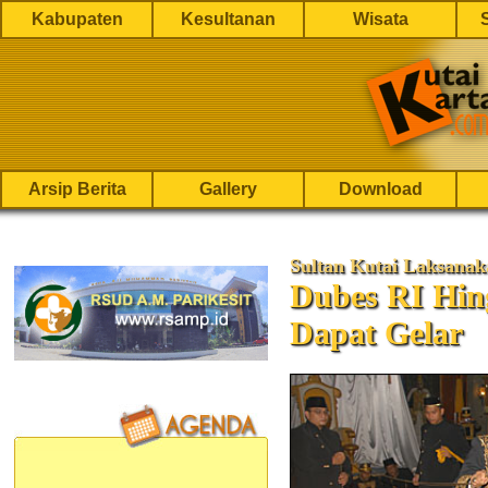
Kabupaten
Kesultanan
Wisata
Arsip Berita
Gallery
Download
Sultan Kutai Laksanak
Dubes RI Hin
Dapat Gelar