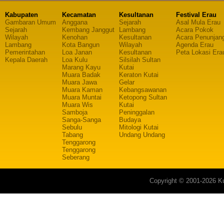
Kabupaten
Kecamatan
Kesultanan
Festival Erau
Gambaran Umum
Anggana
Sejarah
Asal Mula Erau
Sejarah
Kembang Janggut
Lambang
Acara Pokok
Wilayah
Kenohan
Kesultanan
Acara Penunjan
Lambang
Kota Bangun
Wilayah
Agenda Erau
Pemerintahan
Loa Janan
Kesultanan
Peta Lokasi Era
Kepala Daerah
Loa Kulu
Silsilah Sultan
Marang Kayu
Kutai
Muara Badak
Keraton Kutai
Muara Jawa
Gelar
Muara Kaman
Kebangsawanan
Muara Muntai
Ketopong Sultan
Muara Wis
Kutai
Samboja
Peninggalan
Sanga-Sanga
Budaya
Sebulu
Mitologi Kutai
Tabang
Undang Undang
Tenggarong
Tenggarong
Seberang
Copyright © 2001-2026 Ku