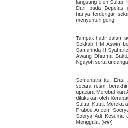
langsung oleh Sultan 
Dan pada Bepelas m
hanya terdengar seka
menyentuh gong.
Tampak hadir dalam ac
Sekkab HM Aswin bes
Samarinda H Syaharie
Awang Dharma Bakti,
Ngayoh serta undangan
Sementara itu, Erau 
secara resmi berakhir
upacara Merebahkan A
dilakukan oleh Keraba
Sultan Kutai. Mereka 
Praboe Anoem Soerya 
Soerya Adi Kesuma d
Menggala. (
win
)