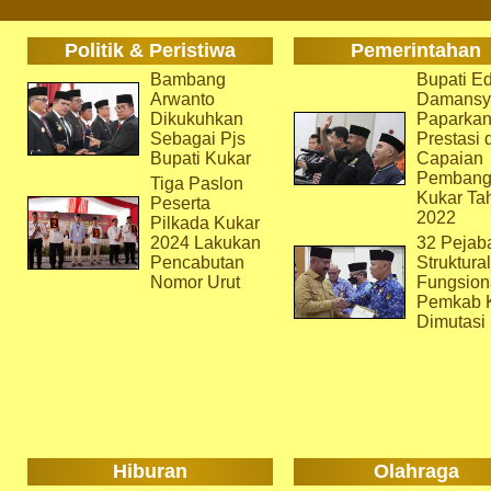
Politik & Peristiwa
Pemerintahan
Bambang
Bupati Ed
Arwanto
Damansy
Dikukuhkan
Paparka
Sebagai Pjs
Prestasi 
Bupati Kukar
Capaian
Pembang
Tiga Paslon
Kukar Ta
Peserta
2022
Pilkada Kukar
2024 Lakukan
32 Pejab
Pencabutan
Struktura
Nomor Urut
Fungsion
Pemkab 
Dimutasi
Hiburan
Olahraga