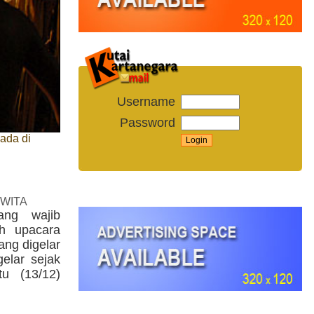
Username
Password
ada di
 WITA
ang wajib
ah upacara
ng digelar
gelar sejak
u (13/12)