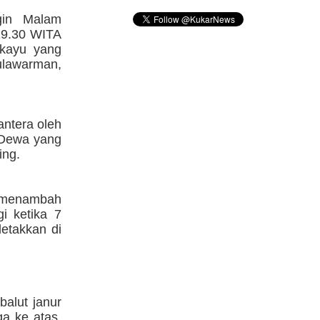
gin Malam
19.30 WITA
 kayu yang
ulawarman,
ntera oleh
 Dewa yang
ing.
 menambah
i ketika 7
letakkan di
balut janur
a ke atas.