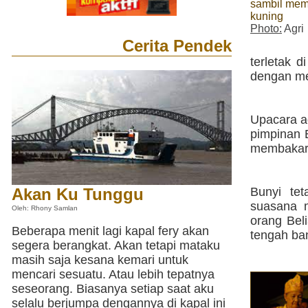
sambil mem
kuning
Photo:
Agri
Cerita Pendek
terletak 
dengan me
Upacara a
pimpinan 
membakar 
Akan Ku Tunggu
Bunyi te
suasana m
Oleh: Rhony Samlan
orang Bel
Beberapa menit lagi kapal fery akan
tengah ba
segera berangkat. Akan tetapi mataku
masih saja kesana kemari untuk
mencari sesuatu. Atau lebih tepatnya
seseorang. Biasanya setiap saat aku
selalu berjumpa dengannya di kapal ini