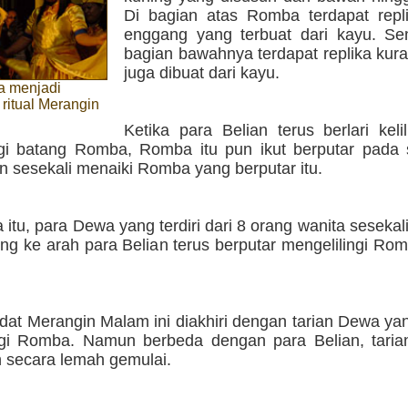
Di bagian atas Romba terdapat repl
enggang yang terbuat dari kayu. Se
bagian bawahnya terdapat replika kur
juga dibuat dari kayu.
a menjadi
ritual Merangin
Ketika para Belian terus berlari keli
i batang Romba, Romba itu pun ikut berputar pada
n sesekali menaiki Romba yang berputar itu.
itu, para Dewa yang terdiri dari 8 orang wanita seseka
ing ke arah para Belian terus berputar mengelilingi R
at Merangin Malam ini diakhiri dengan tarian Dewa yan
ngi Romba. Namun berbeda dengan para Belian, taria
 secara lemah gemulai.