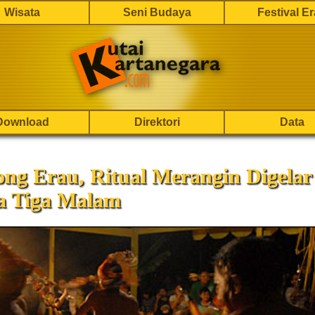
Wisata
Seni Budaya
Festival E
Download
Direktori
Data
ng Erau, Ritual Merangin Digelar
a Tiga Malam