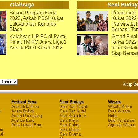
Olahraga
Seni Buday
Susun Program Kerja
Pemenang T
2023, Askab PSSI Kukar
Kukar 2022 
Laksanakan Kongres
Pariwisata 
Biasa
Berhasil Ter
Kalahkan LIP FC di Partai
Grand Final
Final, TM FC Juara Liga 1
Kukar 2022
Askab PSSI Kukar 2022
Ini di Kedat
Siap Bersai
Arsip Be
Festival Erau
Seni Budaya
Wisata
Asal Mula Erau
Seni Tari Dayak
Wisata Kukar
n
Acara Pokok
Seni Tari Kutai
Peta Wisata
Acara Penunjang
Seni Arsitektur
Hotel
Agenda Erau
Seni Kriya
Biro Perjalanan
Peta Lokasi Erau
Seni Pahat
Agenda Wisata
an
Seni Musik
ai
Seni Drama