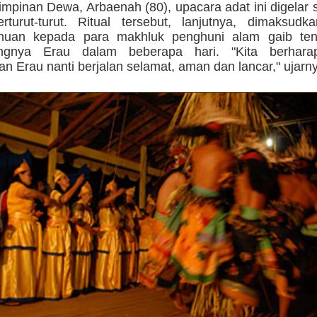
mpinan Dewa, Arbaenah (80), upacara adat ini digelar 
turut-turut. Ritual tersebut, lanjutnya, dimaksudk
ahuan kepada para makhluk penghuni alam gaib te
ungnya Erau dalam beberapa hari. "Kita berhar
n Erau nanti berjalan selamat, aman dan lancar," ujarny