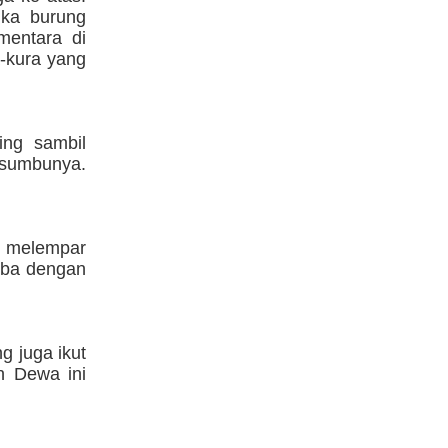
ika burung
mentara di
a-kura yang
ling sambil
 sumbunya.
li melempar
omba dengan
g juga ikut
n Dewa ini