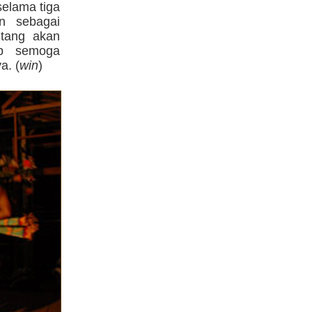
selama tiga
an sebagai
ntang akan
ap semoga
a. (
win
)