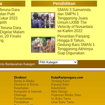
a
Pendidikan
eruna Dara
SMAN 3 Samarinda
dan Putri
dan SMPN 1
Kukar 2022
Tenggarong Juara
pilih
Umum LKBB The
Velocity of Nusantara
 Teruna Dara
se-Kaltim 2022
 Digelar Malam
on, 20 Finalis
Penantian Panjang
ng
Hingga 8 Tahun,
Gedung Baru SMAN 1
Tenggarong Akhirnya
Siap Digunakan
rita Berdasarkan Kategori :
Direktori
KutaiKartanegara.com
Berita & Media
Tentang Kami
Ekonomi & Bisnis
Pasang Iklan
Kesehatan
Advertorial
Komputer & Internet
Web Design
Olahraga
Pedoman Media Siber
Pemerintahan
Isi Buku Tamu
Pendidikan
Lihat Buku Tamu