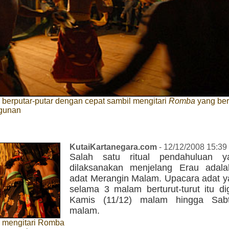
 berputar-putar dengan cepat sambil mengitari
Romba
yang ber
gunan
KutaiKartanegara.com
- 12/12/2008 15:39
Salah satu ritual pendahuluan y
dilaksanakan menjelang Erau adal
adat Merangin Malam. Upacara adat ya
selama 3 malam berturut-turut itu di
Kamis (11/12) malam hingga Sabt
malam.
n mengitari Romba