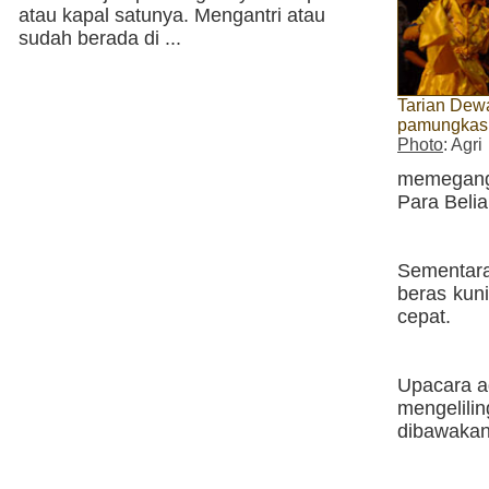
atau kapal satunya. Mengantri atau
sudah berada di ...
Tarian Dew
pamungkas 
Photo
: Agri
memegang
Para Belia
Sementara 
beras kun
cepat.
Upacara ad
mengelili
dibawakan