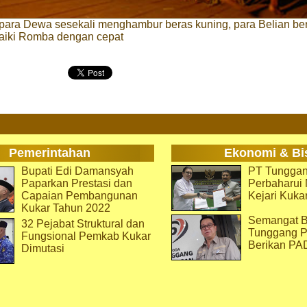
para Dewa sesekali menghambur beras kuning, para Belian ber
aiki Romba dengan cepat
Pemerintahan
Ekonomi & Bi
Bupati Edi Damansyah
PT Tunggan
Paparkan Prestasi dan
Perbaharu
Capaian Pembangunan
Kejari Kuka
Kukar Tahun 2022
Semangat B
32 Pejabat Struktural dan
Tunggang P
Fungsional Pemkab Kukar
Berikan PA
Dimutasi