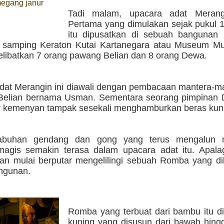
egang janur
Tadi malam, upacara adat Meran
Pertama yang dimulakan sejak pukul 
itu dipusatkan di sebuah bangunan
di samping Keraton Kutai Kartanegara atau Museum M
libatkan 7 orang pawang Belian dan 8 orang Dewa.
dat Merangin ini diawali dengan pembacaan mantera-ma
Belian bernama Usman. Sementara seorang pimpinan
kemenyan tampak sesekali menghamburkan beras kun
tabuhan gendang dan gong yang terus mengalun
agis semakin terasa dalam upacara adat itu. Apalag
ian mulai berputar mengelilingi sebuah Romba yang di
ngunan.
Romba yang terbuat dari bambu itu di
kuning yang disusun dari bawah hingg