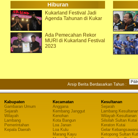
Hiburan
Kukarland Festival Jadi
Agenda Tahunan di Kukar
Ada Pemecahan Rekor
MURI di Kukarland Festival
2023
Arsip Berita Berdasarkan Tahun :
Kabupaten
Kecamatan
Kesultanan
Gambaran Umum
Anggana
Sejarah
Sejarah
Kembang Janggut
Lambang Kesultana
Wilayah
Kenohan
Wilayah Kesultanan
Lambang
Kota Bangun
Silsilah Sultan Kutai
Pemerintahan
Loa Janan
Keraton Kutai
Kepala Daerah
Loa Kulu
Gelar Kebangsawan
Marang Kayu
Ketopong Sultan Kut