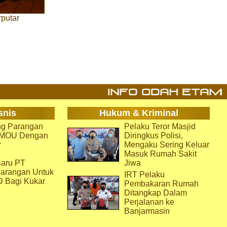
putar
snis
Hukum & Kriminal
g Parangan
Pelaku Teror Masjid
i MOU Dengan
Diringkus Polisi,
r
Mengaku Sering Keluar
Masuk Rumah Sakit
aru PT
Jiwa
arangan Untuk
IRT Pelaku
D Bagi Kukar
Pembakaran Rumah
Ditangkap Dalam
Perjalanan ke
Banjarmasin