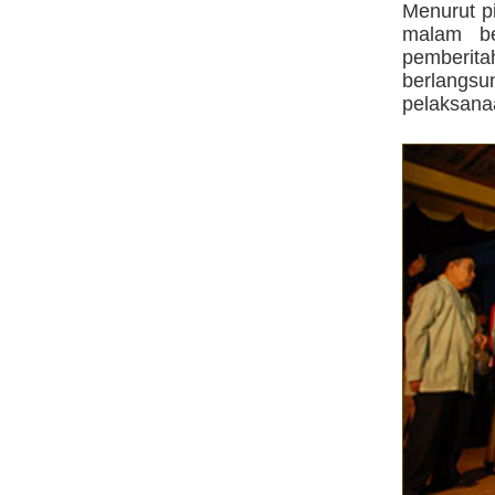
Menurut pi
malam ber
pemberit
berlangs
pelaksanaa