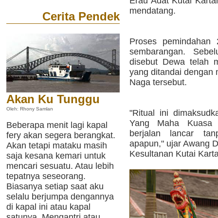
Erau Adat Kutai Karta
mendatang.
Cerita Pendek
Proses pemindahan 2
sembarangan. Sebe
disebut Dewa telah m
yang ditandai dengan
Naga tersebut.
Akan Ku Tunggu
Oleh: Rhony Samlan
"Ritual ini dimaksu
Yang Maha Kuasa a
Beberapa menit lagi kapal
berjalan lancar ta
fery akan segera berangkat.
apapun," ujar Awang 
Akan tetapi mataku masih
Kesultanan Kutai Kart
saja kesana kemari untuk
mencari sesuatu. Atau lebih
tepatnya seseorang.
Biasanya setiap saat aku
selalu berjumpa dengannya
di kapal ini atau kapal
satunya. Mengantri atau