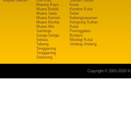
Kepala Daerah
Loa Kulu
Silsilah Sultan
Marang Kayu
Kutai
Muara Badak
Keraton Kutai
Muara Jawa
Gelar
Muara Kaman
Kebangsawanan
Muara Muntai
Ketopong Sultan
Muara Wis
Kutai
Samboja
Peninggalan
Sanga-Sanga
Budaya
Sebulu
Mitologi Kutai
Tabang
Undang Undang
Tenggarong
Tenggarong
Seberang
Copyright © 2001-2026 Ku