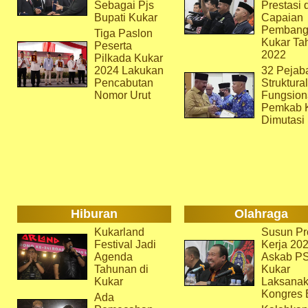
Sebagai Pjs
Prestasi 
Bupati Kukar
Capaian
Pembang
Tiga Paslon
Kukar Ta
Peserta
2022
Pilkada Kukar
2024 Lakukan
32 Pejab
Pencabutan
Struktura
Nomor Urut
Fungsion
Pemkab 
Dimutasi
Hiburan
Olahraga
Kukarland
Susun Pr
Festival Jadi
Kerja 202
Agenda
Askab P
Tahunan di
Kukar
Kukar
Laksana
Kongres 
Ada