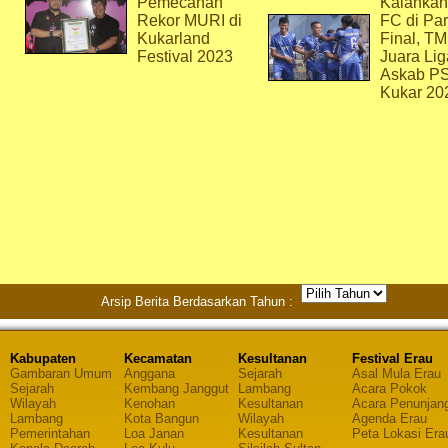
Pemecahan
Kalahkan
Rekor MURI di
FC di Par
Kukarland
Final, T
Festival 2023
Juara Lig
Askab P
Kukar 20
Arsip Berita Berdasarkan Tahun :
Kabupaten
Kecamatan
Kesultanan
Festival Erau
Gambaran Umum
Anggana
Sejarah
Asal Mula Erau
Sejarah
Kembang Janggut
Lambang
Acara Pokok
Wilayah
Kenohan
Kesultanan
Acara Penunjan
Lambang
Kota Bangun
Wilayah
Agenda Erau
Pemerintahan
Loa Janan
Kesultanan
Peta Lokasi Era