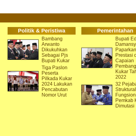
Politik & Peristiwa
Pemerintahan
Bambang
Bupati Ed
Arwanto
Damansy
Dikukuhkan
Paparka
Sebagai Pjs
Prestasi 
Bupati Kukar
Capaian
Pembang
Tiga Paslon
Kukar Ta
Peserta
2022
Pilkada Kukar
2024 Lakukan
32 Pejab
Pencabutan
Struktura
Nomor Urut
Fungsion
Pemkab 
Dimutasi