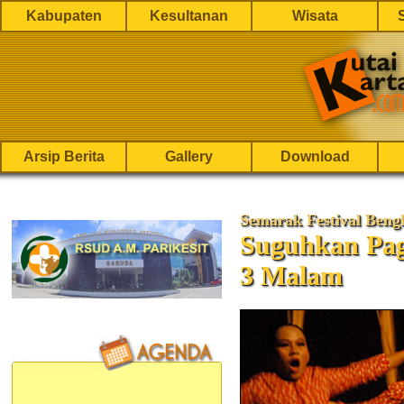
Kabupaten
Kesultanan
Wisata
Arsip Berita
Gallery
Download
Semarak Festival Bengk
Suguhkan Pag
3 Malam