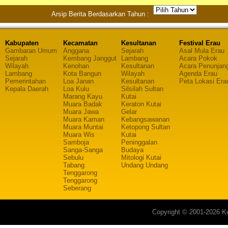
Arsip Berita Berdasarkan Tahun :
Kabupaten
Kecamatan
Kesultanan
Festival Erau
Gambaran Umum
Anggana
Sejarah
Asal Mula Erau
Sejarah
Kembang Janggut
Lambang
Acara Pokok
Wilayah
Kenohan
Kesultanan
Acara Penunjan
Lambang
Kota Bangun
Wilayah
Agenda Erau
Pemerintahan
Loa Janan
Kesultanan
Peta Lokasi Era
Kepala Daerah
Loa Kulu
Silsilah Sultan
Marang Kayu
Kutai
Muara Badak
Keraton Kutai
Muara Jawa
Gelar
Muara Kaman
Kebangsawanan
Muara Muntai
Ketopong Sultan
Muara Wis
Kutai
Samboja
Peninggalan
Sanga-Sanga
Budaya
Sebulu
Mitologi Kutai
Tabang
Undang Undang
Tenggarong
Tenggarong
Seberang
Copyright © 2001-2026 Ku