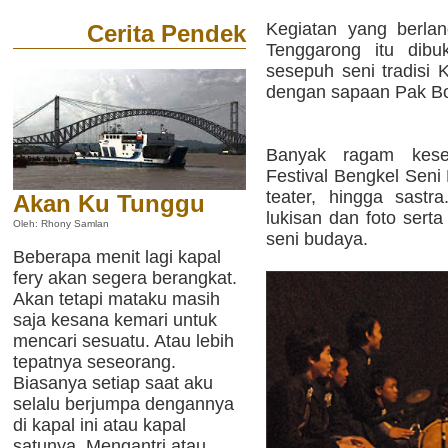
Kegiatan yang berla
Cerita Pendek
Tenggarong itu dibu
sesepuh seni tradisi 
dengan sapaan Pak B
Banyak ragam kese
Festival Bengkel Seni K
teater, hingga sastr
Akan Ku Tunggu
lukisan dan foto sert
Oleh: Rhony Samlan
seni budaya.
Beberapa menit lagi kapal
fery akan segera berangkat.
Akan tetapi mataku masih
saja kesana kemari untuk
mencari sesuatu. Atau lebih
tepatnya seseorang.
Biasanya setiap saat aku
selalu berjumpa dengannya
di kapal ini atau kapal
satunya. Mengantri atau