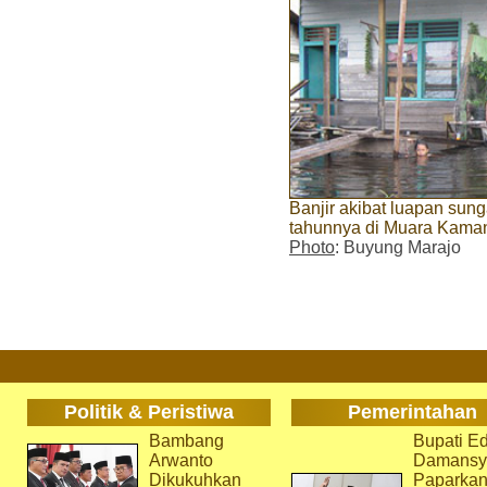
Banjir akibat luapan sung
tahunnya di Muara Kama
Photo
: Buyung Marajo
Politik & Peristiwa
Pemerintahan
Bambang
Bupati Ed
Arwanto
Damansy
Dikukuhkan
Paparka