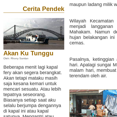
maupun ladang milik w
Cerita Pendek
Wilayah Kecamata
menjadi langganan 
Mahakam. Namun den
hujan belakangan in
cemas.
Akan Ku Tunggu
Pasalnya, ketinggian 
Oleh: Rhony Samlan
hari. Apalagi sungai
Beberapa menit lagi kapal
malam hari, membuat
fery akan segera berangkat.
terendam oleh air.
Akan tetapi mataku masih
saja kesana kemari untuk
mencari sesuatu. Atau lebih
tepatnya seseorang.
Biasanya setiap saat aku
selalu berjumpa dengannya
di kapal ini atau kapal
satunya. Mengantri atau