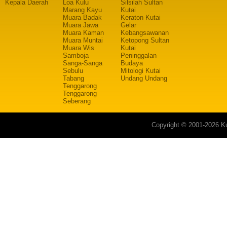
Kepala Daerah
Loa Kulu
Silsilah Sultan
Marang Kayu
Kutai
Muara Badak
Keraton Kutai
Muara Jawa
Gelar
Muara Kaman
Kebangsawanan
Muara Muntai
Ketopong Sultan
Muara Wis
Kutai
Samboja
Peninggalan
Sanga-Sanga
Budaya
Sebulu
Mitologi Kutai
Tabang
Undang Undang
Tenggarong
Tenggarong
Seberang
Copyright © 2001-2026 Ku