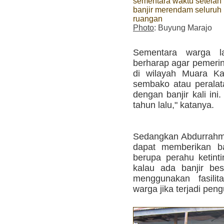
sementara waktu setelah
banjir merendam seluruh
ruangan
Photo
: Buyung Marajo
Sementara warga l
berharap agar pemerin
di wilayah Muara Ka
sembako atau peralat
dengan banjir kali ini
tahun lalu," katanya.
Sedangkan Abdurrahm
dapat memberikan ba
berupa perahu ketinti
kalau ada banjir besa
menggunakan fasilit
warga jika terjadi peng