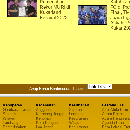
Pemecahan
Kalahkan
Rekor MURI di
FC di Par
Kukarland
Final, T
Festival 2023
Juara Lig
Askab P
Kukar 20
Arsip Berita Berdasarkan Tahun :
Kabupaten
Kecamatan
Kesultanan
Festival Erau
Gambaran Umum
Anggana
Sejarah
Asal Mula Erau
Sejarah
Kembang Janggut
Lambang
Acara Pokok
Wilayah
Kenohan
Kesultanan
Acara Penunjan
Lambang
Kota Bangun
Wilayah
Agenda Erau
Pemerintahan
Loa Janan
Kesultanan
Peta Lokasi Era