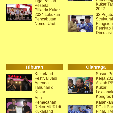
Tiga Paslon
Kukar Ta
Peserta
2022
Pilkada Kukar
2024 Lakukan
32 Pejab
Pencabutan
Struktura
Nomor Urut
Fungsion
Pemkab 
Dimutasi
Hiburan
Olahraga
Kukarland
Susun Pr
Festival Jadi
Kerja 202
Agenda
Askab P
Tahunan di
Kukar
Kukar
Laksana
Kongres 
Ada
Pemecahan
Kalahkan
Rekor MURI di
FC di Par
Kukarland
Final, T