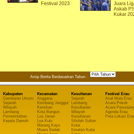
Festival 2023
Juara Lig
Askab P
Kukar 20
Arsip Berita Berdasarkan Tahun :
Kabupaten
Kecamatan
Kesultanan
Festival Erau
Gambaran Umum
Anggana
Sejarah
Asal Mula Erau
Sejarah
Kembang Janggut
Lambang
Acara Pokok
Wilayah
Kenohan
Kesultanan
Acara Penunjan
Lambang
Kota Bangun
Wilayah
Agenda Erau
Pemerintahan
Loa Janan
Kesultanan
Peta Lokasi Era
Kepala Daerah
Loa Kulu
Silsilah Sultan
Marang Kayu
Kutai
Muara Badak
Keraton Kutai