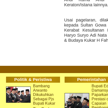
Keraton/Istana lainnya
Usai pagelaran, dil
kepada Sultan Gowa 
Kerabat Kesultanan 
Haryo Suryo Adi Nata 
& Budaya Kukar H Fahr
Politik & Peristiwa
Pemerintahan
Bambang
Bupati Ed
Arwanto
Damansy
Dikukuhkan
Paparka
Sebagai Pjs
Prestasi 
Bupati Kukar
Capaian
Pembang