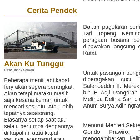
Cerita Pendek
Dalam pagelaran seni
Tari Topeng Kemin
peragaan busana pe
dibawakan langsung o
Kutai.
Akan Ku Tunggu
Oleh: Rhony Samlan
Untuk pasangan penga
diperagakan cucu
Beberapa menit lagi kapal
Salehoeddin II. Merek
fery akan segera berangkat.
bin H Adji Pangeran
Akan tetapi mataku masih
Melinda Delina Sari bi
saja kesana kemari untuk
Anum Surya Adiningrat
mencari sesuatu. Atau lebih
tepatnya seseorang.
Biasanya setiap saat aku
Menurut Menteri Sekre
selalu berjumpa dengannya
Gondo Prawiro, 
di kapal ini atau kapal
menggambarkan keli
satunya. Mengantri atau