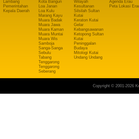
Lambang
Kota Bangun
Wilayah
Agenda Erau
Pemerintahan
Loa Janan
Kesultanan
Peta Lokasi Era
Kepala Daerah
Loa Kulu
Silsilah Sultan
Marang Kayu
Kutai
Muara Badak
Keraton Kutai
Muara Jawa
Gelar
Muara Kaman
Kebangsawanan
Muara Muntai
Ketopong Sultan
Muara Wis
Kutai
Samboja
Peninggalan
Sanga-Sanga
Budaya
Sebulu
Mitologi Kutai
Tabang
Undang Undang
Tenggarong
Tenggarong
Seberang
Copyright © 2001-2026 Ku