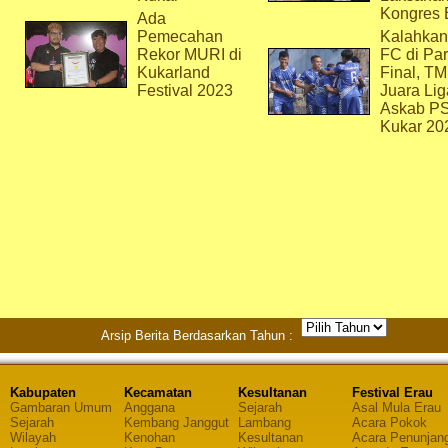
Kongres 
Ada
Pemecahan
Kalahkan
Rekor MURI di
FC di Par
Kukarland
Final, T
Festival 2023
Juara Lig
Askab P
Kukar 20
Arsip Berita Berdasarkan Tahun :
Kabupaten
Kecamatan
Kesultanan
Festival Erau
Gambaran Umum
Anggana
Sejarah
Asal Mula Erau
Sejarah
Kembang Janggut
Lambang
Acara Pokok
Wilayah
Kenohan
Kesultanan
Acara Penunjan