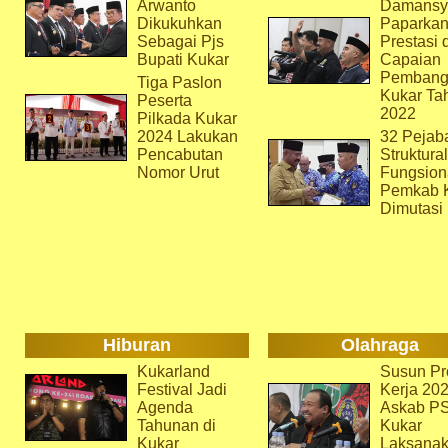
Arwanto
Damansy
Dikukuhkan
Paparka
Sebagai Pjs
Prestasi 
Bupati Kukar
Capaian
Pembang
Tiga Paslon
Kukar Ta
Peserta
2022
Pilkada Kukar
2024 Lakukan
32 Pejab
Pencabutan
Struktura
Nomor Urut
Fungsion
Pemkab 
Dimutasi
Hiburan
Olahraga
Kukarland
Susun Pr
Festival Jadi
Kerja 202
Agenda
Askab P
Tahunan di
Kukar
Kukar
Laksana