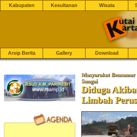
Kabupaten
Kesultanan
Wisata
Arsip Berita
Gallery
Download
Masyarakat Bensamar 
Sungai
Diduga Akiba
Limbah Perus