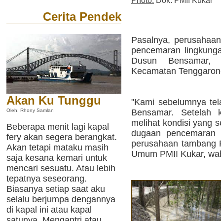
Photo:
Dok. PMII Kukar
Cerita Pendek
Pasalnya, perusahaan 
pencemaran lingkung
Dusun Bensamar, 
Kecamatan Tenggaron
Akan Ku Tunggu
"Kami sebelumnya tel
Bensamar. Setelah 
Oleh: Rhony Samlan
melihat kondisi yang 
Beberapa menit lagi kapal
dugaan pencemaran l
fery akan segera berangkat.
perusahaan tambang P
Akan tetapi mataku masih
Umum PMII Kukar, wah
saja kesana kemari untuk
mencari sesuatu. Atau lebih
tepatnya seseorang.
Biasanya setiap saat aku
selalu berjumpa dengannya
di kapal ini atau kapal
satunya. Mengantri atau