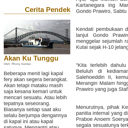
Kartanegara ing Ma
Cerita Pendek
Gondo Prawiro, Sabtu (
Kendati pembukaan d
lanjut Gondo Prawi
menggelar sejumlah ra
Kutai sejak H-10 jela
Akan Ku Tunggu
"Kita terlebih dahu
Oleh: Rhony Samlan
Beluluh di kediam
Beberapa menit lagi kapal
Salehoeddin II, kemud
fery akan segera berangkat.
Merangin Malam hing
Akan tetapi mataku masih
Prawiro yang juga Staf 
saja kesana kemari untuk
mencari sesuatu. Atau lebih
tepatnya seseorang.
Menurutnya, pihak Ke
Biasanya setiap saat aku
panitia internal yang 
selalu berjumpa dengannya
Praboe Anoem Soerya
di kapal ini atau kapal
segala sesuatunya ter
satunya. Mengantri atau