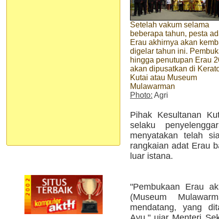
Setelah vakum selama
beberapa tahun, pesta ad
Erau akhirnya akan kemb
digelar tahun ini. Pembu
hingga penutupan Erau 
akan dipusatkan di Kerat
Kutai atau Museum
Mulawarman
Photo:
Agri
Pihak Kesultanan Kut
selaku penyelengg
menyatakan telah si
rangkaian adat Erau b
luar istana.
"Pembukaan Erau aka
(Museum Mulawarm
mendatang, yang dit
Ayu," ujar Menteri Se