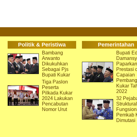
Politik & Peristiwa
Pemerintahan
Bambang
Bupati Ed
Arwanto
Damansy
Dikukuhkan
Paparka
Sebagai Pjs
Prestasi 
Bupati Kukar
Capaian
Pembang
Tiga Paslon
Kukar Ta
Peserta
2022
Pilkada Kukar
2024 Lakukan
32 Pejab
Pencabutan
Struktura
Nomor Urut
Fungsion
Pemkab 
Dimutasi