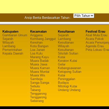
Arsip Berita Berdasarkan Tahun :
Kabupaten
Kecamatan
Kesultanan
Festival Erau
Gambaran Umum
Anggana
Sejarah
Asal Mula Erau
Sejarah
Kembang Janggut
Lambang
Acara Pokok
Wilayah
Kenohan
Kesultanan
Acara Penunjan
Lambang
Kota Bangun
Wilayah
Agenda Erau
Pemerintahan
Loa Janan
Kesultanan
Peta Lokasi Era
Kepala Daerah
Loa Kulu
Silsilah Sultan
Marang Kayu
Kutai
Muara Badak
Keraton Kutai
Muara Jawa
Gelar
Muara Kaman
Kebangsawanan
Muara Muntai
Ketopong Sultan
Muara Wis
Kutai
Samboja
Peninggalan
Sanga-Sanga
Budaya
Sebulu
Mitologi Kutai
Tabang
Undang Undang
Tenggarong
Tenggarong
Seberang