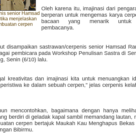
Oleh karena itu, imajinasi dari penga
nis senior Hamsad
berperan untuk mengemas karya cerp
tika menjelaskan
bacaan yang menarik untuk d
embuatan cerpen
pembacanya.
but disampaikan sastrawan/cerpenis senior Hamsad Ran
bagai pembicara pada Workshop Penulisan Sastra di Se
, Senin (6/10) lalu.
gal kreativitas dan imajinasi kita untuk menuangkan i
 peristiwa ke dalam sebuah cerpen," jelas cerpenis kela
un mencontohkan, bagaimana dengan hanya meliha
ng berdiri di geladak kapal sambil memandang lautan, 
uatan cerpen bertajuk Maukah Kau Menghapus Bekas B
engan Bibirmu.