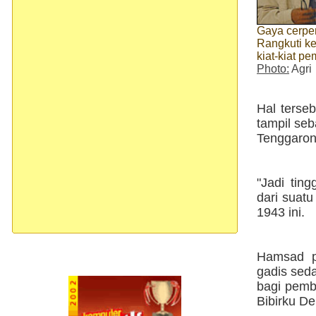
Gaya cerpe
Rangkuti ke
kiat-kiat p
Photo:
Agri
Hal terse
tampil se
Tenggarong
"Jadi ting
dari suatu
1943 ini.
Hamsad p
gadis seda
bagi pemb
Bibirku D