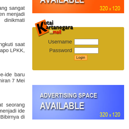
rang sangat
en menjadi
inikmati
Username
gkuti saat
Password
rapo LPKK,
de-ide baru
hiran 7 Mei
t seorang
menjadi ide
ibirnya di