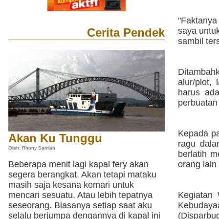
"Faktanya
Cerita Pendek
saya untuk
sambil te
Ditambah
alur/plot
harus ada
perbuatan 
Kepada pa
Akan Ku Tunggu
ragu dala
Oleh: Rhony Samlan
berlatih 
Beberapa menit lagi kapal fery akan
orang lai
segera berangkat. Akan tetapi mataku
masih saja kesana kemari untuk
mencari sesuatu. Atau lebih tepatnya
Kegiatan
seseorang. Biasanya setiap saat aku
Kebudayaa
selalu berjumpa dengannya di kapal ini
(Disparbu