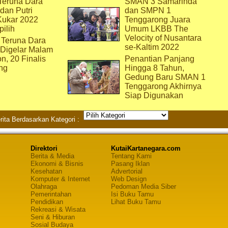
eruna Dara
SMAN 3 Samarinda
dan Putri
dan SMPN 1
Kukar 2022
Tenggarong Juara
pilih
Umum LKBB The
Velocity of Nusantara
 Teruna Dara
se-Kaltim 2022
 Digelar Malam
on, 20 Finalis
Penantian Panjang
ng
Hingga 8 Tahun,
Gedung Baru SMAN 1
Tenggarong Akhirnya
Siap Digunakan
rita Berdasarkan Kategori :
Direktori
KutaiKartanegara.com
Berita & Media
Tentang Kami
Ekonomi & Bisnis
Pasang Iklan
Kesehatan
Advertorial
Komputer & Internet
Web Design
Olahraga
Pedoman Media Siber
Pemerintahan
Isi Buku Tamu
Pendidikan
Lihat Buku Tamu
Rekreasi & Wisata
Seni & Hiburan
Sosial Budaya