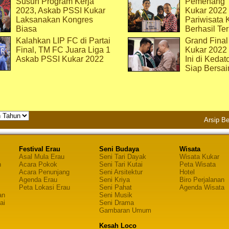
Susun Program Kerja
Pemenang T
2023, Askab PSSI Kukar
Kukar 2022 
Laksanakan Kongres
Pariwisata 
Biasa
Berhasil Ter
Kalahkan LIP FC di Partai
Grand Final
Final, TM FC Juara Liga 1
Kukar 2022
Askab PSSI Kukar 2022
Ini di Kedat
Siap Bersai
Arsip Be
Festival Erau
Seni Budaya
Wisata
Asal Mula Erau
Seni Tari Dayak
Wisata Kukar
n
Acara Pokok
Seni Tari Kutai
Peta Wisata
Acara Penunjang
Seni Arsitektur
Hotel
Agenda Erau
Seni Kriya
Biro Perjalanan
Peta Lokasi Erau
Seni Pahat
Agenda Wisata
an
Seni Musik
ai
Seni Drama
Gambaran Umum
Kesah Loco