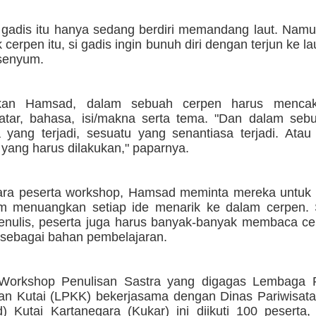
 gadis itu hanya sedang berdiri memandang laut. Namu
 cerpen itu, si gadis ingin bunuh diri dengan terjun ke la
rsenyum.
kan Hamsad, dalam sebuah cerpen harus mencak
, latar, bahasa, isi/makna serta tema. "Dan dalam se
 yang terjadi, sesuatu yang senantiasa terjadi. Atau
yang harus dilakukan," paparnya.
ra peserta workshop, Hamsad meminta mereka untuk t
m menuangkan setiap ide menarik ke dalam cerpen. S
menulis, peserta juga harus banyak-banyak membaca ce
n sebagai bahan pembelajaran.
 Workshop Penulisan Sastra yang digagas Lembaga
n Kutai (LPKK) bekerjasama dengan Dinas Pariwisat
d) Kutai Kartanegara (Kukar) ini diikuti 100 peserta,