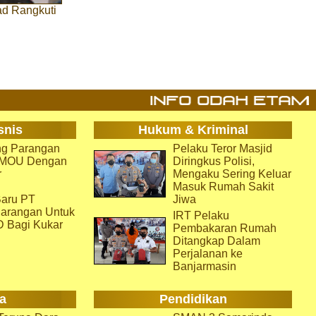
d Rangkuti
snis
Hukum & Kriminal
g Parangan
Pelaku Teror Masjid
i MOU Dengan
Diringkus Polisi,
r
Mengaku Sering Keluar
Masuk Rumah Sakit
aru PT
Jiwa
arangan Untuk
IRT Pelaku
D Bagi Kukar
Pembakaran Rumah
Ditangkap Dalam
Perjalanan ke
Banjarmasin
a
Pendidikan