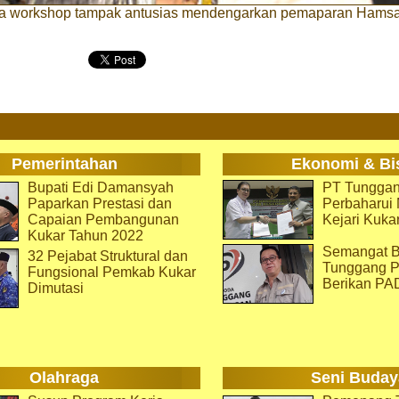
ta workshop tampak antusias mendengarkan pemaparan Hamsa
Pemerintahan
Ekonomi & Bi
Bupati Edi Damansyah
PT Tunggan
Paparkan Prestasi dan
Perbaharu
Capaian Pembangunan
Kejari Kuka
Kukar Tahun 2022
Semangat B
32 Pejabat Struktural dan
Tunggang P
Fungsional Pemkab Kukar
Berikan PA
Dimutasi
Olahraga
Seni Buday