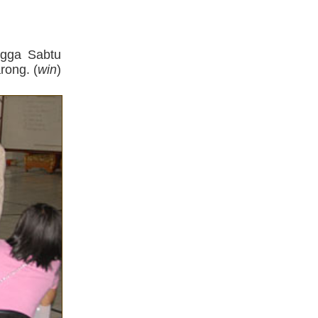
ngga Sabtu
rong. (
win
)