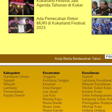
Kukarland Festival Jadi
Agenda Tahunan di Kukar
Ada Pemecahan Rekor
MURI di Kukarland Festival
2023
Arsip Berita Berdasarkan Tahun :
Kabupaten
Kecamatan
Kesultanan
Gambaran Umum
Anggana
Sejarah
Sejarah
Kembang Janggut
Lambang Kesultana
Wilayah
Kenohan
Wilayah Kesultanan
Lambang
Kota Bangun
Silsilah Sultan Kutai
Pemerintahan
Loa Janan
Keraton Kutai
Kepala Daerah
Loa Kulu
Gelar Kebangsawan
Marang Kayu
Ketopong Sultan Kut
Muara Badak
Peninggalan Budaya
Muara Jawa
Mitologi Kutai
Muara Kaman
Undang Undang