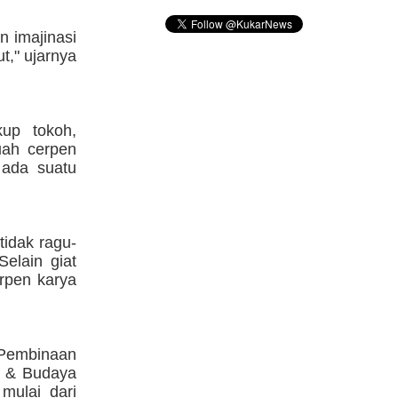
n imajinasi
ut," ujarnya
up tokoh,
buah cerpen
 ada suatu
idak ragu-
elain giat
rpen karya
 Pembinaan
a & Budaya
 mulai dari