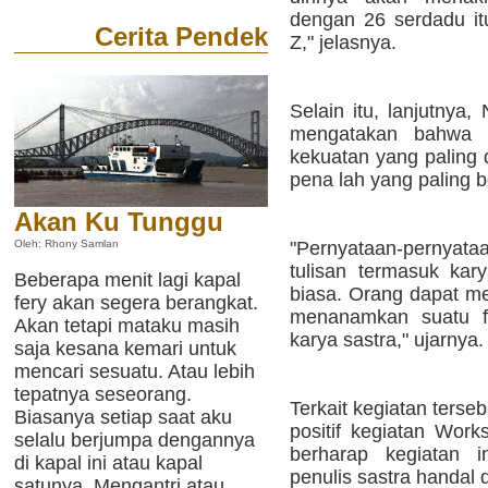
dengan 26 serdadu it
Cerita Pendek
Z," jelasnya.
Selain itu, lanjutnya
mengatakan bahwa 
kekuatan yang paling 
pena lah yang paling 
Akan Ku Tunggu
"Pernyataan-pernyata
Oleh: Rhony Samlan
tulisan termasuk kary
Beberapa menit lagi kapal
biasa. Orang dapat 
fery akan segera berangkat.
menanamkan suatu f
Akan tetapi mataku masih
karya sastra," ujarnya.
saja kesana kemari untuk
mencari sesuatu. Atau lebih
tepatnya seseorang.
Terkait kegiatan ters
Biasanya setiap saat aku
positif kegiatan Work
selalu berjumpa dengannya
berharap kegiatan i
di kapal ini atau kapal
penulis sastra handal d
satunya. Mengantri atau