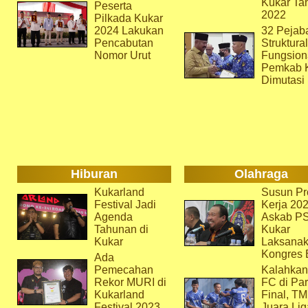
Kukar Ta
Peserta
2022
Pilkada Kukar
2024 Lakukan
32 Pejab
Pencabutan
Struktura
Nomor Urut
Fungsion
Pemkab 
Dimutasi
Hiburan
Olahraga
Kukarland
Susun Pr
Festival Jadi
Kerja 202
Agenda
Askab P
Tahunan di
Kukar
Kukar
Laksana
Kongres 
Ada
Pemecahan
Kalahkan
Rekor MURI di
FC di Par
Kukarland
Final, T
Festival 2023
Juara Lig