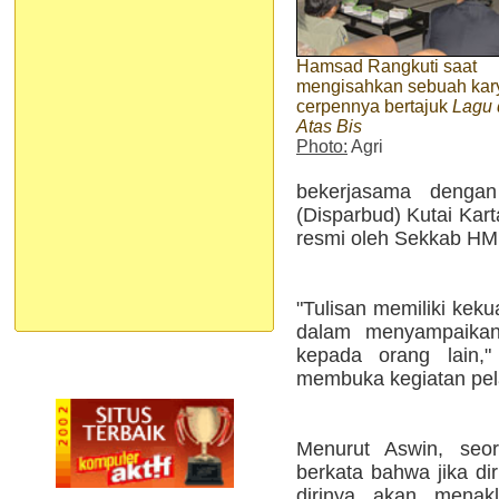
Hamsad Rangkuti saat
mengisahkan sebuah kar
cerpennya bertajuk
Lagu 
Atas Bis
Photo:
Agri
bekerjasama denga
(Disparbud) Kutai Kart
resmi oleh Sekkab HM 
"Tulisan memiliki kek
dalam menyampaika
kepada orang lain,
membuka kegiatan pela
Menurut Aswin, seor
berkata bahwa jika di
dirinya akan menak