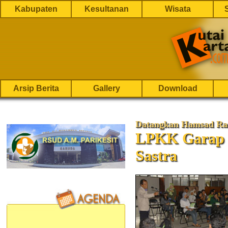
Kabupaten
Kesultanan
Wisata
Arsip Berita
Gallery
Download
Datangkan Hamsad Ra
LPKK Garap 
Sastra