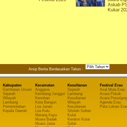
Askab P
Kukar 20
Arsip Berita Berdasarkan Tahun :
Kabupaten
Kecamatan
Kesultanan
Festival Erau
Gambaran Umum
Anggana
Sejarah
Asal Mula Erau
Sejarah
Kembang Janggut
Lambang
Acara Pokok
Wilayah
Kenohan
Kesultanan
Acara Penunjan
Lambang
Kota Bangun
Wilayah
Agenda Erau
Pemerintahan
Loa Janan
Kesultanan
Peta Lokasi Era
Kepala Daerah
Loa Kulu
Silsilah Sultan
Marang Kayu
Kutai
Muara Badak
Keraton Kutai
Muara Jawa
Gelar