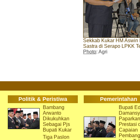
Sekkab Kukar HM Aswin 
Sastra di Serapo LPKK 
Photo
: Agri
Politik & Peristiwa
Pemerintahan
Bambang
Bupati Ed
Arwanto
Damansy
Dikukuhkan
Paparka
Sebagai Pjs
Prestasi 
Bupati Kukar
Capaian
Pembang
Tiga Paslon