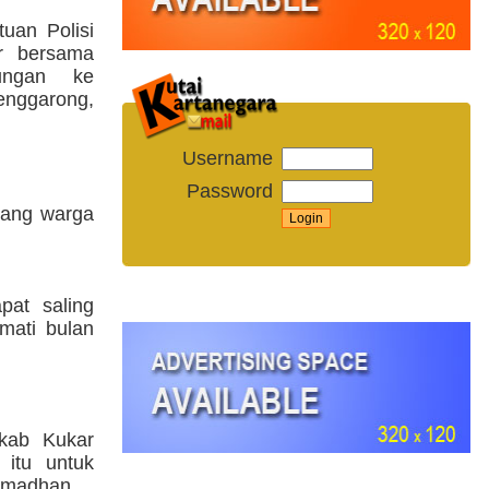
tuan Polisi
r bersama
jungan ke
enggarong,
Username
Password
orang warga
pat saling
mati bulan
mkab Kukar
 itu untuk
amadhan.