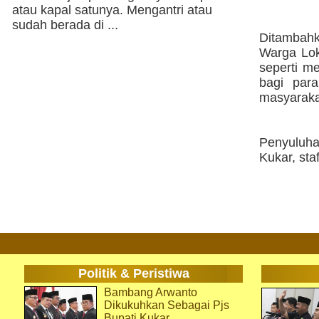
atau kapal satunya. Mengantri atau
sudah berada di ...
Ditambahk
Warga Lok
seperti me
bagi par
masyaraka
Penyuluha
Kukar, sta
Politik & Peristiwa
Bambang Arwanto
Dikukuhkan Sebagai Pjs
Bupati Kukar