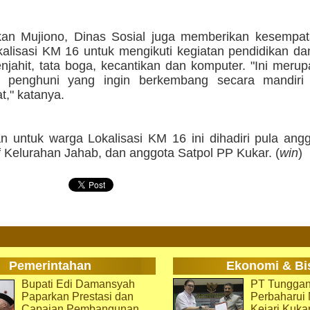
an Mujiono, Dinas Sosial juga memberikan kesempa
alisasi KM 16 untuk mengikuti kegiatan pendidikan da
njahit, tata boga, kecantikan dan komputer. "Ini meru
a penghuni yang ingin berkembang secara mandiri
t," katanya.
n untuk warga Lokalisasi KM 16 ini dihadiri pula ang
f Kelurahan Jahab, dan anggota Satpol PP Kukar. (
win
)
Pemerintahan
Ekonomi & Bi
Bupati Edi Damansyah
PT Tunggan
Paparkan Prestasi dan
Perbaharu
Capaian Pembangunan
Kejari Kuka