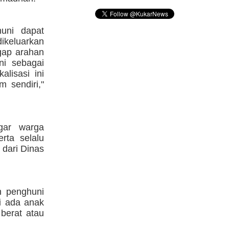
uni dapat
ikeluarkan
gap arahan
ni sebagai
alisasi ini
 sendiri,"
gar warga
rta selalu
 dari Dinas
h penghuni
i ada anak
berat atau