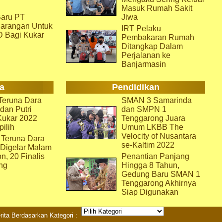
Masuk Rumah Sakit
aru PT
Jiwa
arangan Untuk
IRT Pelaku
D Bagi Kukar
Pembakaran Rumah
Ditangkap Dalam
Perjalanan ke
Banjarmasin
a
Pendidikan
eruna Dara
SMAN 3 Samarinda
dan Putri
dan SMPN 1
Kukar 2022
Tenggarong Juara
pilih
Umum LKBB The
Velocity of Nusantara
 Teruna Dara
se-Kaltim 2022
 Digelar Malam
on, 20 Finalis
Penantian Panjang
ng
Hingga 8 Tahun,
Gedung Baru SMAN 1
Tenggarong Akhirnya
Siap Digunakan
rita Berdasarkan Kategori :