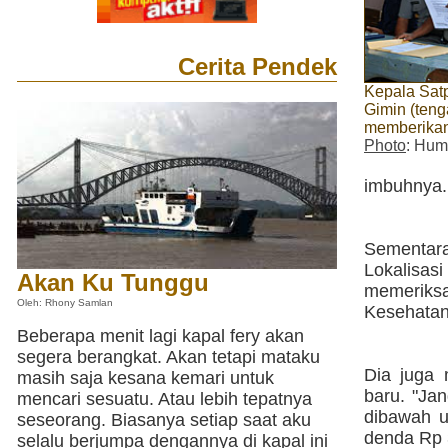
Cerita Pendek
Kepala Sat
Gimin (teng
memberikan
Photo
: Hum
imbuhnya.
Sementar
Lokalisas
Akan Ku Tunggu
memeriksa
Oleh: Rhony Samlan
Kesehatan
Beberapa menit lagi kapal fery akan
segera berangkat. Akan tetapi mataku
Dia juga 
masih saja kesana kemari untuk
baru. "Ja
mencari sesuatu. Atau lebih tepatnya
dibawah u
seseorang. Biasanya setiap saat aku
denda Rp 3
selalu berjumpa dengannya di kapal ini