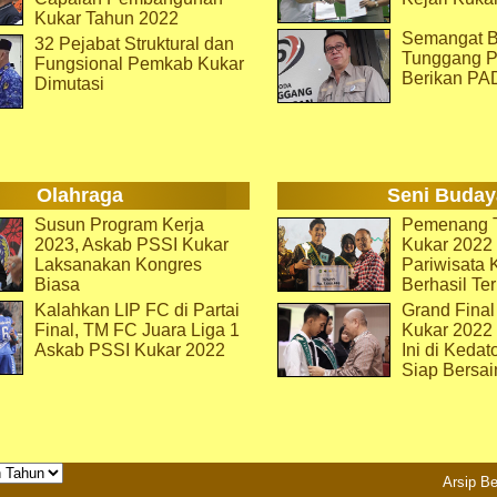
Kukar Tahun 2022
Semangat B
32 Pejabat Struktural dan
Tunggang P
Fungsional Pemkab Kukar
Berikan PA
Dimutasi
Olahraga
Seni Buday
Susun Program Kerja
Pemenang T
2023, Askab PSSI Kukar
Kukar 2022 
Laksanakan Kongres
Pariwisata 
Biasa
Berhasil Ter
Kalahkan LIP FC di Partai
Grand Final
Final, TM FC Juara Liga 1
Kukar 2022
Askab PSSI Kukar 2022
Ini di Kedat
Siap Bersai
Arsip Be