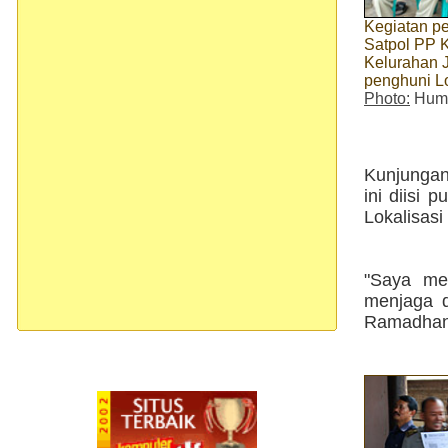
Kegiatan pe
Satpol PP K
Kelurahan J
penghuni L
Photo:
Huma
Kunjungan
ini diisi 
Lokalisasi
"Saya men
menjaga d
Ramadhan,