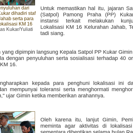
nyuluhan dari
Untuk memastikan hal itu, jajaran Sa
ukar dihadiri staf
(Satpol) Pamong Praha (PP) Kuka
ahab serta para
instansi terkait melakukan kun
okalisasi KM 16
Lokalisasi KM 16 Kelurahan Jahab, T
s Kukar/Yuliati
tadi siang.
 yang dipimpin langsung Kepala Satpol PP Kukar Gimin
pula dengan penyuluhan serta sosialisasi terhadap 40 
 KM 16.
gharapkan kepada para penghuni lokalisasi ini da
an mempunyai toleransi serta menghormati menghor
" ujar Gimin ketika memberikan arahannya.
Oleh karena itu, lanjut Gimin, Pe
meminta agar aktivitas di lokalisasi
sementara dihentikan selama bulan R