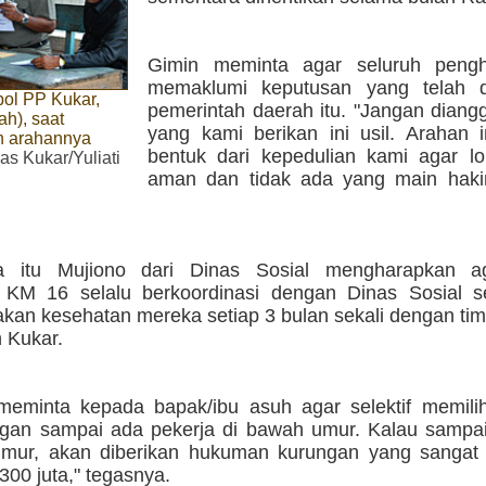
Gimin meminta agar seluruh pengh
memaklumi keputusan yang telah d
pol PP Kukar,
pemerintah daerah itu. "Jangan diang
ah), saat
yang kami berikan ini usil. Arahan i
 arahannya
bentuk dari kepedulian kami agar lok
as Kukar/Yuliati
aman dan tidak ada yang main hakim
a itu Mujiono dari Dinas Sosial mengharapkan a
i KM 16 selalu berkoordinasi dengan Dinas Sosial se
kan kesehatan mereka setiap 3 bulan sekali dengan tim
 Kukar.
meminta kepada bapak/ibu asuh agar selektif memili
ngan sampai ada pekerja di bawah umur. Kalau sampa
mur, akan diberikan hukuman kurungan yang sangat 
00 juta," tegasnya.