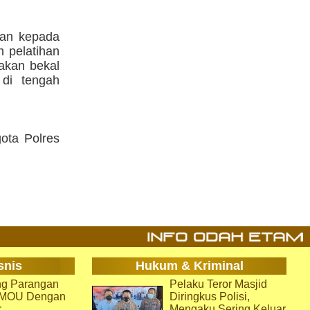
tan kepada
n pelatihan
pakan bekal
 di tengah
gota Polres
snis
Hukum & Kriminal
g Parangan
Pelaku Teror Masjid
i MOU Dengan
Diringkus Polisi,
r
Mengaku Sering Keluar