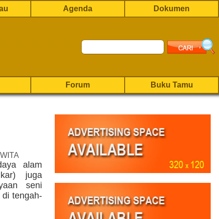
rau
Agenda
Dokumen
Forum
Buku Tamu
 WITA
daya alam
kar) juga
yaan seni
di tengah-