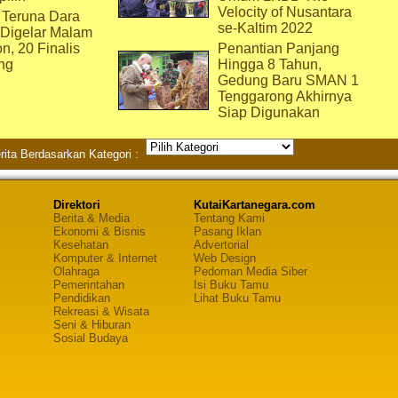
Velocity of Nusantara
 Teruna Dara
se-Kaltim 2022
 Digelar Malam
on, 20 Finalis
Penantian Panjang
ng
Hingga 8 Tahun,
Gedung Baru SMAN 1
Tenggarong Akhirnya
Siap Digunakan
rita Berdasarkan Kategori :
Direktori
KutaiKartanegara.com
Berita & Media
Tentang Kami
Ekonomi & Bisnis
Pasang Iklan
Kesehatan
Advertorial
Komputer & Internet
Web Design
Olahraga
Pedoman Media Siber
Pemerintahan
Isi Buku Tamu
Pendidikan
Lihat Buku Tamu
Rekreasi & Wisata
Seni & Hiburan
Sosial Budaya