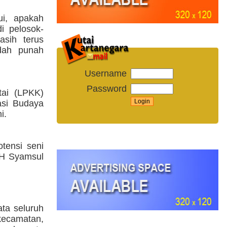
i, apakah
i pelosok-
asih terus
udah punah
Username
Password
tai (LPKK)
asi Budaya
i.
tensi seni
 H Syamsul
ata seluruh
 kecamatan,