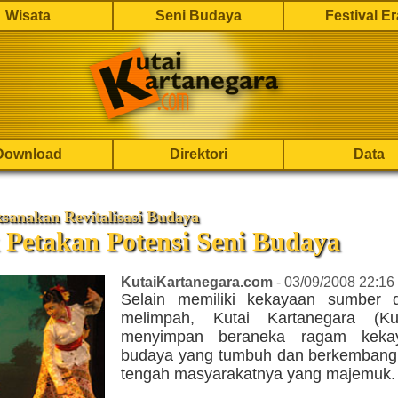
Wisata
Seni Budaya
Festival E
Download
Direktori
Data
anakan Revitalisasi Budaya
 Petakan Potensi Seni Budaya
KutaiKartanegara.com
- 03/09/2008 22:16
Selain memiliki kekayaan sumber 
melimpah, Kutai Kartanegara (Ku
menyimpan beraneka ragam keka
budaya yang tumbuh dan berkembang 
tengah masyarakatnya yang majemuk.