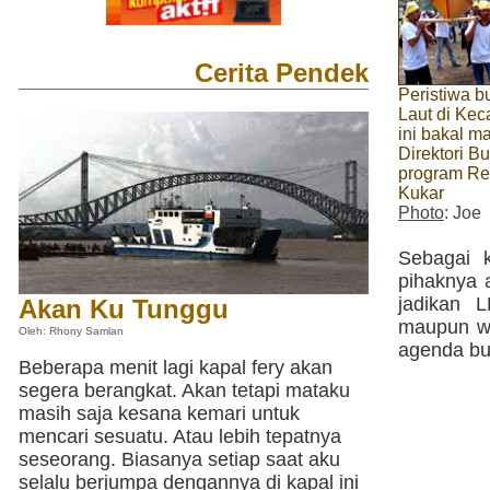
Cerita Pendek
Peristiwa b
Laut di Ke
ini bakal m
Direktori B
program Rev
Kukar
Photo
: Joe
Sebagai k
pihaknya 
jadikan 
Akan Ku Tunggu
maupun wi
Oleh: Rhony Samlan
agenda bud
Beberapa menit lagi kapal fery akan
segera berangkat. Akan tetapi mataku
masih saja kesana kemari untuk
mencari sesuatu. Atau lebih tepatnya
seseorang. Biasanya setiap saat aku
selalu berjumpa dengannya di kapal ini