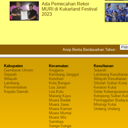
Ada Pemecahan Rekor
MURI di Kukarland Festival
2023
Arsip Berita Berdasarkan Tahun :
Kabupaten
Kecamatan
Kesultanan
Gambaran Umum
Anggana
Sejarah
Sejarah
Kembang Janggut
Lambang Kesultana
Wilayah
Kenohan
Wilayah Kesultanan
Lambang
Kota Bangun
Silsilah Sultan Kutai
Pemerintahan
Loa Janan
Keraton Kutai
Kepala Daerah
Loa Kulu
Gelar Kebangsawan
Marang Kayu
Ketopong Sultan Kut
Muara Badak
Peninggalan Budaya
Muara Jawa
Mitologi Kutai
Muara Kaman
Undang Undang
Muara Muntai
Muara Wis
Samboja
Sanga-Sanga