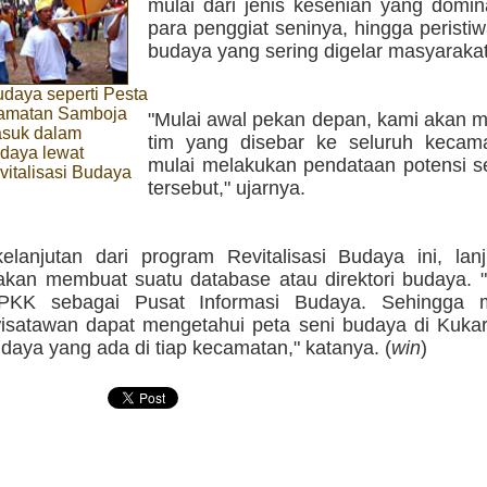
mulai dari jenis kesenian yang domin
para penggiat seninya, hingga peristiw
budaya yang sering digelar masyaraka
udaya seperti Pesta
camatan Samboja
"Mulai awal pekan depan, kami akan 
asuk dalam
tim yang disebar ke seluruh kecam
udaya lewat
mulai melakukan pendataan potensi s
italisasi Budaya
tersebut," ujarnya.
elanjutan dari program Revitalisasi Budaya ini, lanj
akan membuat suatu database atau direktori budaya. "
LPKK sebagai Pusat Informasi Budaya. Sehingga m
satawan dapat mengetahui peta seni budaya di Kukar
aya yang ada di tiap kecamatan," katanya. (
win
)