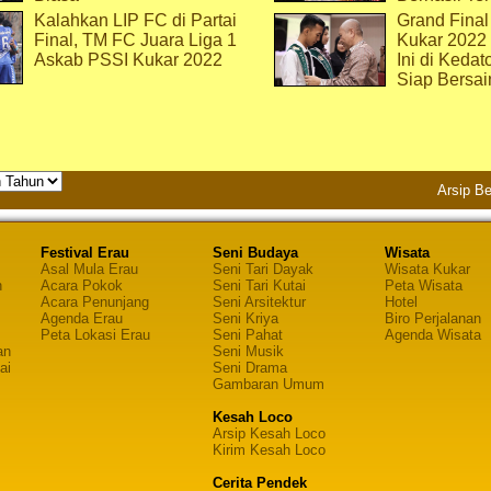
Kalahkan LIP FC di Partai
Grand Final
Final, TM FC Juara Liga 1
Kukar 2022
Askab PSSI Kukar 2022
Ini di Kedat
Siap Bersai
Arsip Be
Festival Erau
Seni Budaya
Wisata
Asal Mula Erau
Seni Tari Dayak
Wisata Kukar
n
Acara Pokok
Seni Tari Kutai
Peta Wisata
Acara Penunjang
Seni Arsitektur
Hotel
Agenda Erau
Seni Kriya
Biro Perjalanan
Peta Lokasi Erau
Seni Pahat
Agenda Wisata
an
Seni Musik
ai
Seni Drama
Gambaran Umum
Kesah Loco
Arsip Kesah Loco
Kirim Kesah Loco
Cerita Pendek