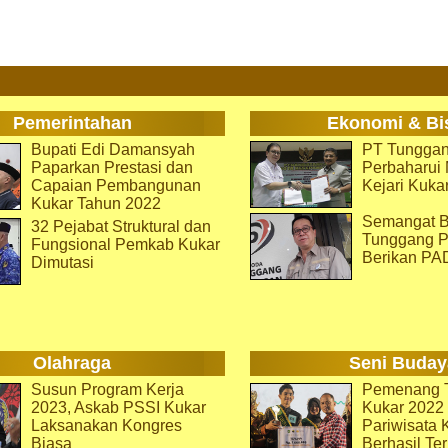
Pemerintahan
Ekonomi & Bi
Bupati Edi Damansyah
PT Tunggan
Paparkan Prestasi dan
Perbaharu
Capaian Pembangunan
Kejari Kuka
Kukar Tahun 2022
Semangat B
32 Pejabat Struktural dan
Tunggang P
Fungsional Pemkab Kukar
Berikan PA
Dimutasi
Olahraga
Seni Buday
Susun Program Kerja
Pemenang T
2023, Askab PSSI Kukar
Kukar 2022 
Laksanakan Kongres
Pariwisata 
Biasa
Berhasil Ter