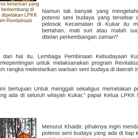
nis kesenian yang
 berkembang di
Namun tak banyak yang mengetahu
l dipetakan LPKK
potensi seni budaya yang tersebar d
am Revitalisasi
pelosok Kecamatan di Kukar itu m
bertahan, mati suri atau malah s
ditelan perkembangan zaman?
t dari hal itu, Lembaga Pembinaan Kebudayaan Ku
rkepentingan untuk melaksanakan program Revitalis
m rangka melestarikan warisan seni budaya di daerah in
ini bertujuan Untuk menggali sekaligus memetakan po
ng ada di seluruh wilayah Kukar," papar Ketua LPKK
Menurut Khaidir, pihaknya ingin mend
potensi seni budaya yang ada di tiap