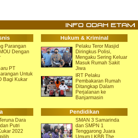
snis
Hukum & Kriminal
g Parangan
Pelaku Teror Masjid
i MOU Dengan
Diringkus Polisi,
r
Mengaku Sering Keluar
Masuk Rumah Sakit
aru PT
Jiwa
arangan Untuk
IRT Pelaku
D Bagi Kukar
Pembakaran Rumah
Ditangkap Dalam
Perjalanan ke
Banjarmasin
a
Pendidikan
eruna Dara
SMAN 3 Samarinda
dan Putri
dan SMPN 1
Kukar 2022
Tenggarong Juara
pilih
Umum LKBB The