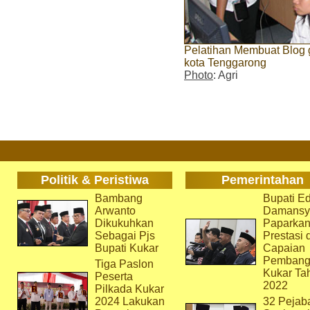
Pelatihan Membuat Blog gr
kota Tenggarong
Photo
: Agri
Politik & Peristiwa
Pemerintahan
Bambang
Bupati Ed
Arwanto
Damansy
Dikukuhkan
Paparka
Sebagai Pjs
Prestasi 
Bupati Kukar
Capaian
Pembang
Tiga Paslon
Kukar Ta
Peserta
2022
Pilkada Kukar
2024 Lakukan
32 Pejab