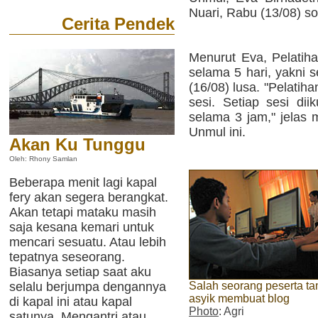
Nuari, Rabu (13/08) so
Cerita Pendek
Menurut Eva, Pelatih
selama 5 hari, yakni 
(16/08) lusa. "Pelatiha
sesi. Setiap sesi dii
selama 3 jam," jelas 
Unmul ini.
Akan Ku Tunggu
Oleh: Rhony Samlan
Beberapa menit lagi kapal
fery akan segera berangkat.
Akan tetapi mataku masih
saja kesana kemari untuk
mencari sesuatu. Atau lebih
tepatnya seseorang.
Biasanya setiap saat aku
Salah seorang peserta t
selalu berjumpa dengannya
asyik membuat blog
di kapal ini atau kapal
Photo
: Agri
satunya. Mengantri atau