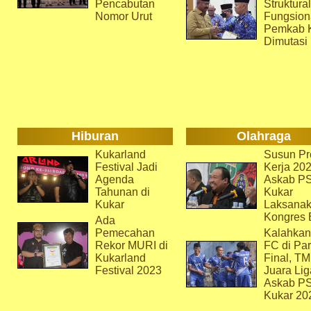
Pencabutan
Struktura
Nomor Urut
Fungsion
Pemkab 
Dimutasi
Hiburan
Olahraga
Kukarland
Susun Pr
Festival Jadi
Kerja 202
Agenda
Askab P
Tahunan di
Kukar
Kukar
Laksana
Kongres 
Ada
Pemecahan
Kalahkan
Rekor MURI di
FC di Par
Kukarland
Final, T
Festival 2023
Juara Lig
Askab P
Kukar 20