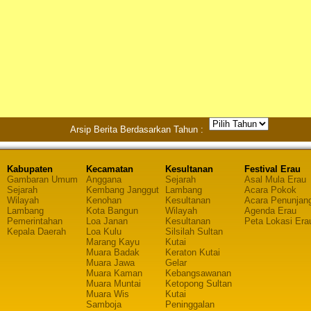
Arsip Berita Berdasarkan Tahun :
Kabupaten
Kecamatan
Kesultanan
Festival Erau
Gambaran Umum
Anggana
Sejarah
Asal Mula Erau
Sejarah
Kembang Janggut
Lambang
Acara Pokok
Wilayah
Kenohan
Kesultanan
Acara Penunjan
Lambang
Kota Bangun
Wilayah
Agenda Erau
Pemerintahan
Loa Janan
Kesultanan
Peta Lokasi Era
Kepala Daerah
Loa Kulu
Silsilah Sultan
Marang Kayu
Kutai
Muara Badak
Keraton Kutai
Muara Jawa
Gelar
Muara Kaman
Kebangsawanan
Muara Muntai
Ketopong Sultan
Muara Wis
Kutai
Samboja
Peninggalan