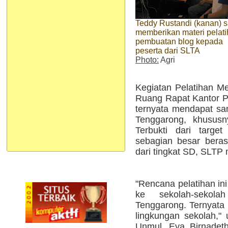
Teddy Rustandi (kanan) s
memberikan materi pelat
pembuatan blog kepada
peserta dari SLTA
Photo:
Agri
Kegiatan Pelatihan M
Ruang Rapat Kantor P
ternyata mendapat sa
Tenggarong, khususn
Terbukti dari targe
sebagian besar berasa
dari tingkat SD, SLT
"Rencana pelatihan in
ke sekolah-sekola
Tenggarong. Ternyata 
lingkungan sekolah,"
Unmul, Eva Birnadeth