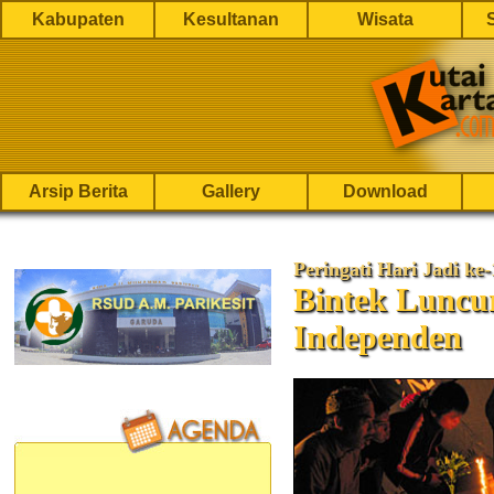
Kabupaten
Kesultanan
Wisata
Arsip Berita
Gallery
Download
Peringati Hari Jadi ke-
Bintek Luncu
Independen