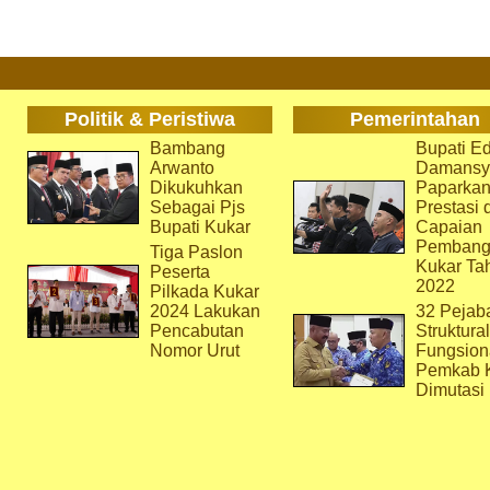
Politik & Peristiwa
Pemerintahan
Bambang
Bupati Ed
Arwanto
Damansy
Dikukuhkan
Paparka
Sebagai Pjs
Prestasi 
Bupati Kukar
Capaian
Pembang
Tiga Paslon
Kukar Ta
Peserta
2022
Pilkada Kukar
2024 Lakukan
32 Pejab
Pencabutan
Struktura
Nomor Urut
Fungsion
Pemkab 
Dimutasi