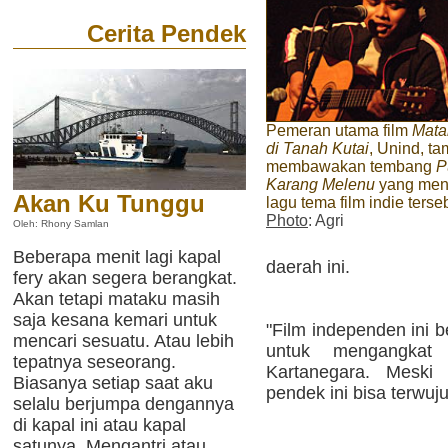
Cerita Pendek
Pemeran utama film
Mata
di Tanah Kutai
, Unind, ta
membawakan tembang
P
Karang Melenu
yang men
Akan Ku Tunggu
lagu tema film indie terse
Photo
: Agri
Oleh: Rhony Samlan
Beberapa menit lagi kapal
daerah ini.
fery akan segera berangkat.
Akan tetapi mataku masih
saja kesana kemari untuk
"Film independen ini 
mencari sesuatu. Atau lebih
untuk mengangkat
tepatnya seseorang.
Kartanegara. Meski 
Biasanya setiap saat aku
pendek ini bisa terwuju
selalu berjumpa dengannya
di kapal ini atau kapal
satunya. Mengantri atau