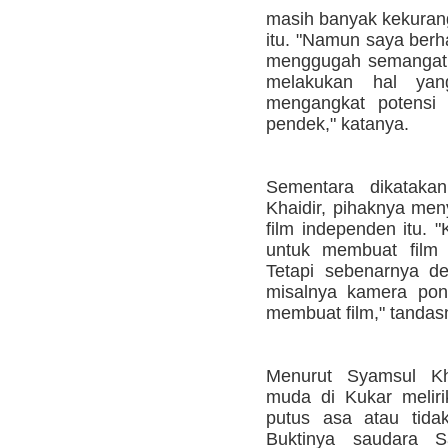
masih banyak kekurang
itu. "Namun saya berha
menggugah semangat 
melakukan hal yan
mengangkat potensi 
pendek," katanya.
Sementara dikataka
Khaidir, pihaknya me
film independen itu. 
untuk membuat film 
Tetapi sebenarnya d
misalnya kamera pons
membuat film," tandas
Menurut Syamsul Kha
muda di Kukar meliri
putus asa atau tida
Buktinya saudara S