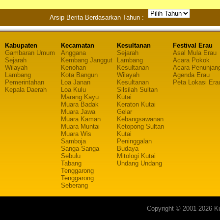
Arsip Berita Berdasarkan Tahun :
Kabupaten
Kecamatan
Kesultanan
Festival Erau
Gambaran Umum
Anggana
Sejarah
Asal Mula Erau
Sejarah
Kembang Janggut
Lambang
Acara Pokok
Wilayah
Kenohan
Kesultanan
Acara Penunjan
Lambang
Kota Bangun
Wilayah
Agenda Erau
Pemerintahan
Loa Janan
Kesultanan
Peta Lokasi Era
Kepala Daerah
Loa Kulu
Silsilah Sultan
Marang Kayu
Kutai
Muara Badak
Keraton Kutai
Muara Jawa
Gelar
Muara Kaman
Kebangsawanan
Muara Muntai
Ketopong Sultan
Muara Wis
Kutai
Samboja
Peninggalan
Sanga-Sanga
Budaya
Sebulu
Mitologi Kutai
Tabang
Undang Undang
Tenggarong
Tenggarong
Seberang
Copyright © 2001-2026 Ku