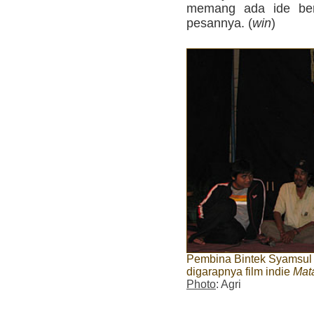
memang ada ide berha
pesannya. (
win
)
Pembina Bintek Syamsul 
digarapnya film indie
Mata
Photo
: Agri