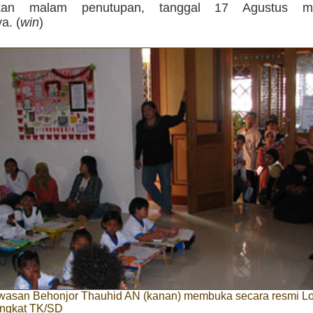
akan malam penutupan, tanggal 17 Agustus me
a. (
win
)
awasan Behonjor Thauhid AN (kanan) membuka secara resmi 
ngkat TK/SD