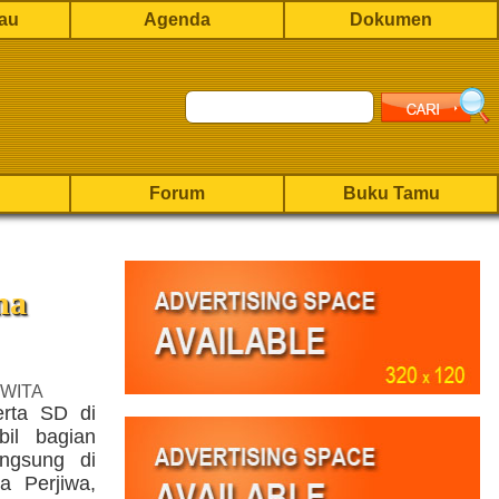
rau
Agenda
Dokumen
Forum
Buku Tamu
na
 WITA
erta SD di
bil bagian
ngsung di
a Perjiwa,