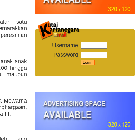
alah satu
yemarakkan
 peresmian
Username
Password
 anak-anak
.00 hingga
ru maupun
ba Mewarna
nghargaan,
 III.
leh uang