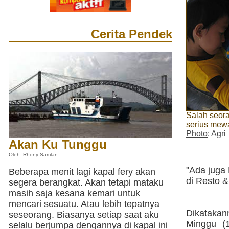
Cerita Pendek
Salah seor
serius mew
Photo
: Agri
Akan Ku Tunggu
Oleh: Rhony Samlan
"Ada juga
Beberapa menit lagi kapal fery akan
di Resto 
segera berangkat. Akan tetapi mataku
masih saja kesana kemari untuk
mencari sesuatu. Atau lebih tepatnya
Dikataka
seseorang. Biasanya setiap saat aku
Minggu (1
selalu berjumpa dengannya di kapal ini