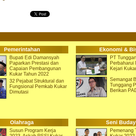
Pemerintahan
Ekonomi & Bi
Bupati Edi Damansyah
PT Tunggan
Paparkan Prestasi dan
Perbaharu
Capaian Pembangunan
Kejari Kuka
Kukar Tahun 2022
Semangat B
32 Pejabat Struktural dan
Tunggang P
Fungsional Pemkab Kukar
Berikan PA
Dimutasi
Olahraga
Seni Buday
Susun Program Kerja
Pemenang T
2023, Askab PSSI Kukar
Kukar 2022 