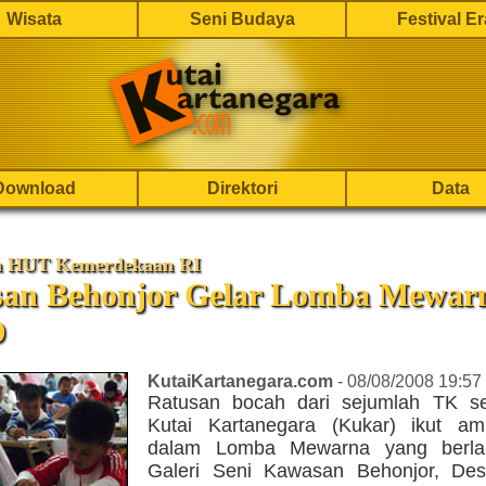
Wisata
Seni Budaya
Festival E
Download
Direktori
Data
n HUT Kemerdekaan RI
an Behonjor Gelar Lomba Mewar
D
KutaiKartanegara.com
- 08/08/2008 19:57
Ratusan bocah dari sejumlah TK s
Kutai Kartanegara (Kukar) ikut am
dalam Lomba Mewarna yang berla
Galeri Seni Kawasan Behonjor, Des