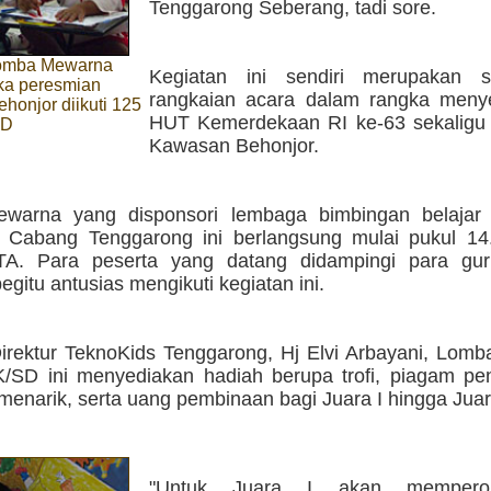
Tenggarong Seberang, tadi sore.
Lomba Mewarna
Kegiatan ini sendiri merupakan s
ka peresmian
rangkaian acara dalam rangka men
onjor diikuti 125
HUT Kemerdekaan RI ke-63 sekaligu
SD
Kawasan Behonjor.
warna yang disponsori lembaga bimbingan belajar
 Cabang Tenggarong ini berlangsung mulai pukul 14
TA. Para peserta yang datang didampingi para gu
egitu antusias mengikuti kegiatan ini.
irektur TeknoKids Tenggarong, Hj Elvi Arbayani, Lom
K/SD ini menyediakan hadiah berupa trofi, piagam pe
menarik, serta uang pembinaan bagi Juara I hingga Juara
"Untuk Juara I akan mempero