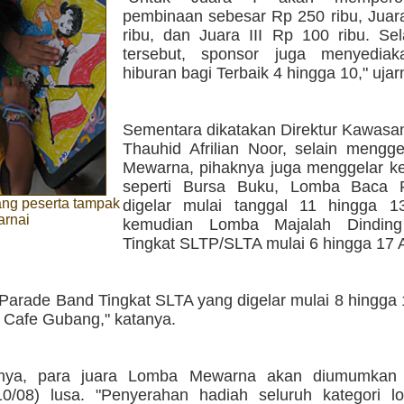
pembinaan sebesar Rp 250 ribu, Juara
ribu, dan Juara III Rp 100 ribu. Sel
tersebut, sponsor juga menyediak
hiburan bagi Terbaik 4 hingga 10," ujar
Sementara dikatakan Direktur Kawasan
Thauhid Afrilian Noor, selain mengg
Mewarna, pihaknya juga menggelar keg
seperti Bursa Buku, Lomba Baca P
ang peserta tampak
digelar mulai tanggal 11 hingga 1
arnai
kemudian Lomba Majalah Dinding
Tingkat SLTP/SLTA mulai 6 hingga 17 
 Parade Band Tingkat SLTA yang digelar mulai 8 hingga
& Cafe Gubang," katanya.
nnya, para juara Lomba Mewarna akan diumumkan 
0/08) lusa. "Penyerahan hadiah seluruh kategori 