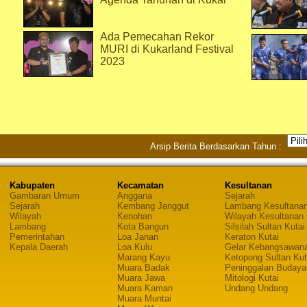
Ada Pemecahan Rekor
MURI di Kukarland Festival
2023
Arsip Berita Berdasarkan Tahun :
Kabupaten
Kecamatan
Kesultanan
Gambaran Umum
Anggana
Sejarah
Sejarah
Kembang Janggut
Lambang Kesultana
Wilayah
Kenohan
Wilayah Kesultanan
Lambang
Kota Bangun
Silsilah Sultan Kutai
Pemerintahan
Loa Janan
Keraton Kutai
Kepala Daerah
Loa Kulu
Gelar Kebangsawan
Marang Kayu
Ketopong Sultan Kut
Muara Badak
Peninggalan Budaya
Muara Jawa
Mitologi Kutai
Muara Kaman
Undang Undang
Muara Muntai