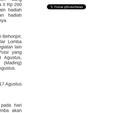
 II Rp 200
ain hadiah
an hadiah
nya.
 Behonjor,
elar Lomba
iatan lain
uisi yang
3 Agustus,
 (Mading)
Agustus.
 17 Agustus
pada hari
lomba akan