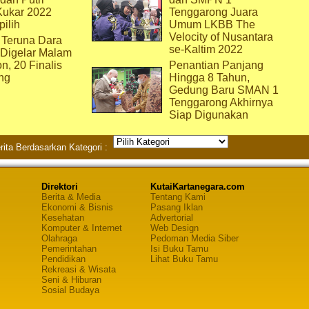
Kukar 2022
Tenggarong Juara
pilih
Umum LKBB The
Velocity of Nusantara
 Teruna Dara
se-Kaltim 2022
 Digelar Malam
on, 20 Finalis
Penantian Panjang
ng
Hingga 8 Tahun,
Gedung Baru SMAN 1
Tenggarong Akhirnya
Siap Digunakan
rita Berdasarkan Kategori :
Direktori
KutaiKartanegara.com
Berita & Media
Tentang Kami
Ekonomi & Bisnis
Pasang Iklan
Kesehatan
Advertorial
Komputer & Internet
Web Design
Olahraga
Pedoman Media Siber
Pemerintahan
Isi Buku Tamu
Pendidikan
Lihat Buku Tamu
Rekreasi & Wisata
Seni & Hiburan
Sosial Budaya