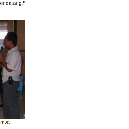
ndatang,"
Lomba