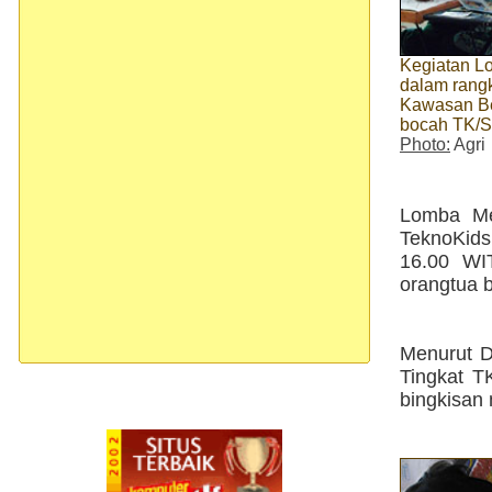
Kegiatan 
dalam rang
Kawasan Beh
bocah TK/
Photo:
Agri
Lomba Me
TeknoKids
16.00 WI
orangtua b
Menurut D
Tingkat T
bingkisan 