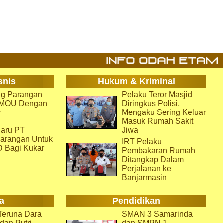
snis
Hukum & Kriminal
g Parangan
Pelaku Teror Masjid
i MOU Dengan
Diringkus Polisi,
r
Mengaku Sering Keluar
Masuk Rumah Sakit
aru PT
Jiwa
arangan Untuk
IRT Pelaku
D Bagi Kukar
Pembakaran Rumah
Ditangkap Dalam
Perjalanan ke
Banjarmasin
a
Pendidikan
eruna Dara
SMAN 3 Samarinda
dan Putri
dan SMPN 1