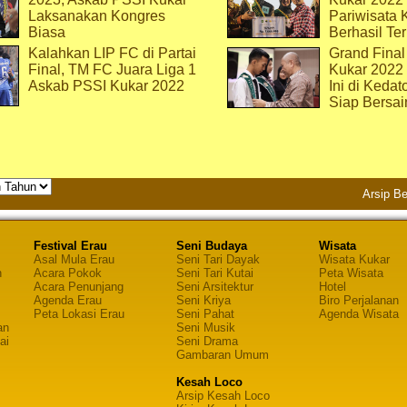
Laksanakan Kongres
Pariwisata 
Biasa
Berhasil Ter
Kalahkan LIP FC di Partai
Grand Final
Final, TM FC Juara Liga 1
Kukar 2022
Askab PSSI Kukar 2022
Ini di Kedat
Siap Bersai
Arsip Be
Festival Erau
Seni Budaya
Wisata
Asal Mula Erau
Seni Tari Dayak
Wisata Kukar
n
Acara Pokok
Seni Tari Kutai
Peta Wisata
Acara Penunjang
Seni Arsitektur
Hotel
Agenda Erau
Seni Kriya
Biro Perjalanan
Peta Lokasi Erau
Seni Pahat
Agenda Wisata
an
Seni Musik
ai
Seni Drama
Gambaran Umum
Kesah Loco
Arsip Kesah Loco