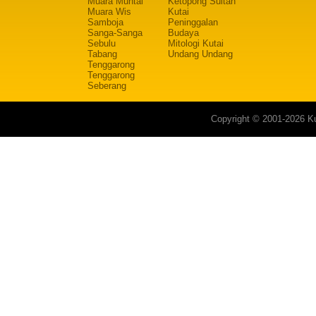
Muara Muntai
Ketopong Sultan
Muara Wis
Kutai
Samboja
Peninggalan
Sanga-Sanga
Budaya
Sebulu
Mitologi Kutai
Tabang
Undang Undang
Tenggarong
Tenggarong
Seberang
Copyright © 2001-2026 Ku