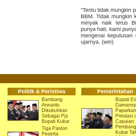
"Tentu tidak mungkin 
BBM. Tidak mungkin ki
minyak naik terus B
punya hati, kami puny
mengenai keputusan d
ujarnya. (
win
)
Politik & Peristiwa
Pemerintahan
Bambang
Bupati Ed
Arwanto
Damansy
Dikukuhkan
Paparka
Sebagai Pjs
Prestasi 
Bupati Kukar
Capaian
Pembang
Tiga Paslon
Kukar Ta
Peserta