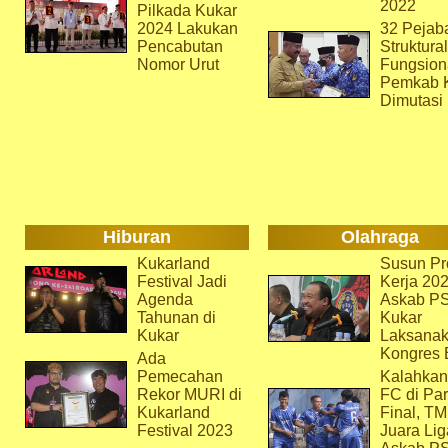
2022
Pilkada Kukar
2024 Lakukan
32 Pejab
Pencabutan
Struktura
Nomor Urut
Fungsion
Pemkab 
Dimutasi
Hiburan
Olahraga
Kukarland
Susun Pr
Festival Jadi
Kerja 202
Agenda
Askab P
Tahunan di
Kukar
Kukar
Laksana
Kongres 
Ada
Pemecahan
Kalahkan
Rekor MURI di
FC di Par
Kukarland
Final, T
Festival 2023
Juara Lig