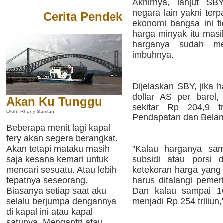
Akhirnya, lanjut SB
negara lain yakni te
Cerita Pendek
ekonomi bangsa ini t
harga minyak itu masih
harganya sudah men
imbuhnya.
Dijelaskan SBY, jika 
dollar AS per barel
Akan Ku Tunggu
sekitar Rp 204,9 tr
Oleh: Rhony Samlan
Pendapatan dan Belan
Beberapa menit lagi kapal
fery akan segera berangkat.
Akan tetapi mataku masih
"Kalau harganya sam
saja kesana kemari untuk
subsidi atau porsi 
mencari sesuatu. Atau lebih
ketekoran harga yang 
tepatnya seseorang.
harus ditalangi pemer
Biasanya setiap saat aku
Dan kalau sampai 16
selalu berjumpa dengannya
menjadi Rp 254 triliun
di kapal ini atau kapal
satunya. Mengantri atau