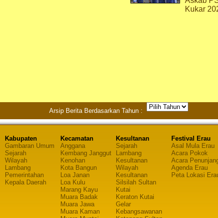
Askab P
Kukar 20
Arsip Berita Berdasarkan Tahun :
Kabupaten
Kecamatan
Kesultanan
Festival Erau
Gambaran Umum
Anggana
Sejarah
Asal Mula Erau
Sejarah
Kembang Janggut
Lambang
Acara Pokok
Wilayah
Kenohan
Kesultanan
Acara Penunjan
Lambang
Kota Bangun
Wilayah
Agenda Erau
Pemerintahan
Loa Janan
Kesultanan
Peta Lokasi Era
Kepala Daerah
Loa Kulu
Silsilah Sultan
Marang Kayu
Kutai
Muara Badak
Keraton Kutai
Muara Jawa
Gelar
Muara Kaman
Kebangsawanan