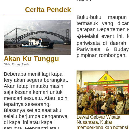
Cerita Pendek
Buku-buku maupun 
termasuk yang dicar
garapan Departemen Ke
�Melalui event ini, 
pariwisata di daerah
Pariwisata & Buday
pimpinan rombongan.
Akan Ku Tunggu
Oleh: Rhony Samlan
Beberapa menit lagi kapal
fery akan segera berangkat.
Akan tetapi mataku masih
saja kesana kemari untuk
mencari sesuatu. Atau lebih
tepatnya seseorang.
Biasanya setiap saat aku
selalu berjumpa dengannya
Lewat Gebyar Wisata
di kapal ini atau kapal
Nusantara, Kukar
memperkenalkan potensi
satunya. Mengantri atau