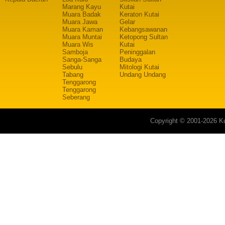
Marang Kayu
Kutai
Muara Badak
Keraton Kutai
Muara Jawa
Gelar
Muara Kaman
Kebangsawanan
Muara Muntai
Ketopong Sultan
Muara Wis
Kutai
Samboja
Peninggalan
Sanga-Sanga
Budaya
Sebulu
Mitologi Kutai
Tabang
Undang Undang
Tenggarong
Tenggarong
Seberang
Copyright © 2001-2026 Ku