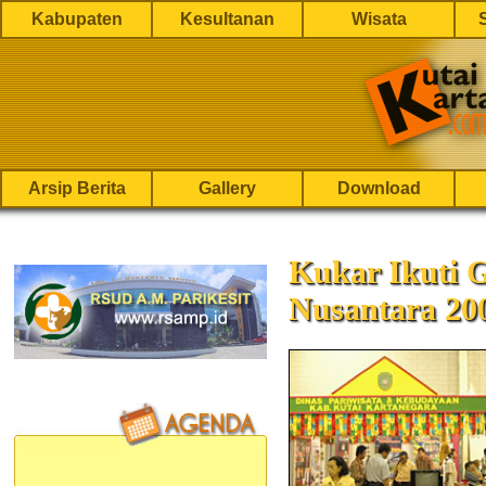
Kabupaten
Kesultanan
Wisata
Arsip Berita
Gallery
Download
Kukar Ikuti 
Nusantara 20