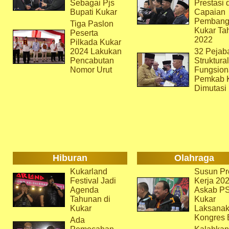
Sebagai Pjs
Prestasi 
Bupati Kukar
Capaian
Pembang
Tiga Paslon
Kukar Ta
Peserta
2022
Pilkada Kukar
2024 Lakukan
32 Pejab
Pencabutan
Struktura
Nomor Urut
Fungsion
Pemkab 
Dimutasi
Hiburan
Olahraga
Kukarland
Susun Pr
Festival Jadi
Kerja 202
Agenda
Askab P
Tahunan di
Kukar
Kukar
Laksana
Kongres 
Ada