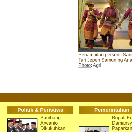
Penampilan personil Sa
Tari Jepen Samuning An
Photo
: Agri
Politik & Peristiwa
Pemerintahan
Bambang
Bupati Ed
Arwanto
Damansy
Dikukuhkan
Paparka