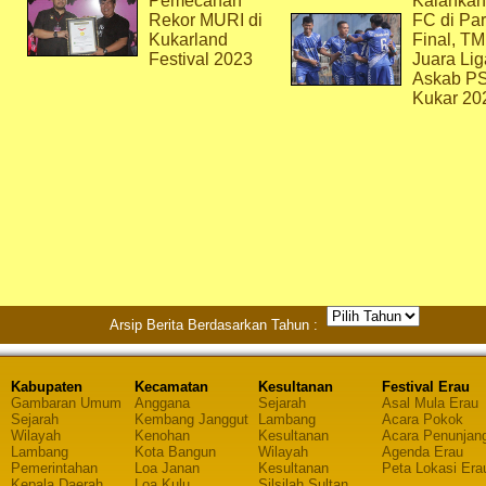
Pemecahan
Kalahkan
Rekor MURI di
FC di Par
Kukarland
Final, T
Festival 2023
Juara Lig
Askab P
Kukar 20
Arsip Berita Berdasarkan Tahun :
Kabupaten
Kecamatan
Kesultanan
Festival Erau
Gambaran Umum
Anggana
Sejarah
Asal Mula Erau
Sejarah
Kembang Janggut
Lambang
Acara Pokok
Wilayah
Kenohan
Kesultanan
Acara Penunjan
Lambang
Kota Bangun
Wilayah
Agenda Erau
Pemerintahan
Loa Janan
Kesultanan
Peta Lokasi Era
Kepala Daerah
Loa Kulu
Silsilah Sultan