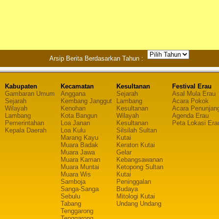
Arsip Berita Berdasarkan Tahun :
Kabupaten
Kecamatan
Kesultanan
Festival Erau
Gambaran Umum
Anggana
Sejarah
Asal Mula Erau
Sejarah
Kembang Janggut
Lambang
Acara Pokok
Wilayah
Kenohan
Kesultanan
Acara Penunjan
Lambang
Kota Bangun
Wilayah
Agenda Erau
Pemerintahan
Loa Janan
Kesultanan
Peta Lokasi Era
Kepala Daerah
Loa Kulu
Silsilah Sultan
Marang Kayu
Kutai
Muara Badak
Keraton Kutai
Muara Jawa
Gelar
Muara Kaman
Kebangsawanan
Muara Muntai
Ketopong Sultan
Muara Wis
Kutai
Samboja
Peninggalan
Sanga-Sanga
Budaya
Sebulu
Mitologi Kutai
Tabang
Undang Undang
Tenggarong
Tenggarong