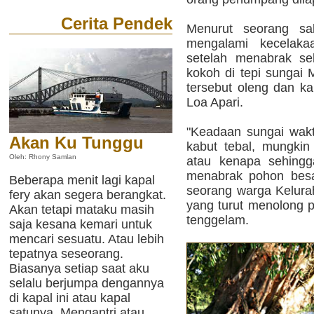
Cerita Pendek
Menurut seorang sa
mengalami kecelaka
setelah menabrak se
kokoh di tepi sungai 
tersebut oleng dan k
Loa Apari.
"Keadaan sungai wakt
Akan Ku Tunggu
kabut tebal, mungkin
Oleh: Rhony Samlan
atau kenapa sehingg
menabrak pohon besa
Beberapa menit lagi kapal
seorang warga Kelur
fery akan segera berangkat.
yang turut menolong 
Akan tetapi mataku masih
tenggelam.
saja kesana kemari untuk
mencari sesuatu. Atau lebih
tepatnya seseorang.
Biasanya setiap saat aku
selalu berjumpa dengannya
di kapal ini atau kapal
satunya. Mengantri atau