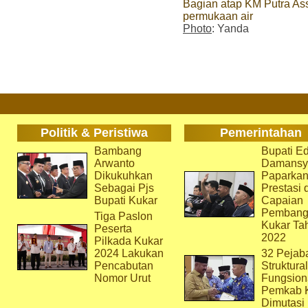
Bagian atap KM Putra Ass
permukaan air
Photo
: Yanda
Politik & Peristiwa
Pemerintahan
Bambang
Bupati Ed
Arwanto
Damansy
Dikukuhkan
Paparka
Sebagai Pjs
Prestasi 
Bupati Kukar
Capaian
Pembang
Tiga Paslon
Kukar Ta
Peserta
2022
Pilkada Kukar
2024 Lakukan
32 Pejab
Pencabutan
Struktura
Nomor Urut
Fungsion
Pemkab 
Dimutasi