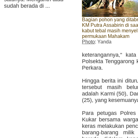
sudah berada di ...
Bagian pohon yang ditab
KM Putra Assabirin di saa
kabut tebal masih menyel
permukaan Mahakam
Photo
: Yanda
keterangannya," kat
Polsekta Tenggarong k
Perkara.
Hingga berita ini dit
tersebut masih belu
adalah Karmi (50), Da
(25), yang kesemuany
Para petugas Polres
Kukar bersama warga 
keras melakukan penc
barang-barang mili