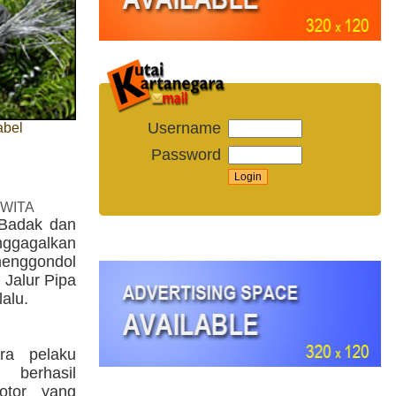
Username
abel
Password
 WITA
 Badak dan
nggagalkan
menggondol
 Jalur Pipa
alu.
ra pelaku
i berhasil
tor yang