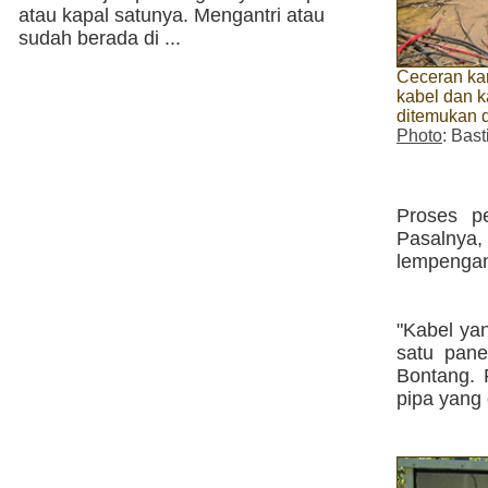
atau kapal satunya. Mengantri atau
sudah berada di ...
Ceceran ka
kabel dan 
ditemukan d
Photo
: Bast
Proses p
Pasalnya
lempengan
"Kabel yan
satu pan
Bontang. 
pipa yang