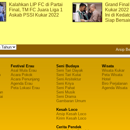
Kalahkan LIP FC di Partai
Grand Final
Final, TM FC Juara Liga 1
Kukar 2022
Askab PSSI Kukar 2022
Ini di Kedat
Siap Bersai
Arsip Be
Festival Erau
Seni Budaya
Wisata
Asal Mula Erau
Seni Tari Dayak
Wisata Kukar
n
Acara Pokok
Seni Tari Kutai
Peta Wisata
Acara Penunjang
Seni Arsitektur
Hotel
Agenda Erau
Seni Kriya
Biro Perjalanan
Peta Lokasi Erau
Seni Pahat
Agenda Wisata
an
Seni Musik
ai
Seni Drama
Gambaran Umum
Kesah Loco
Arsip Kesah Loco
Kirim Kesah Loco
Cerita Pendek