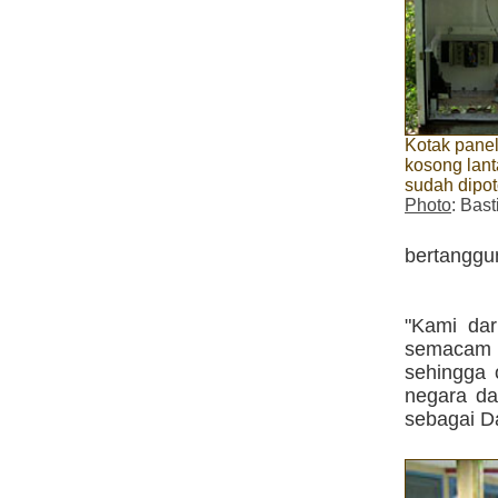
Kotak pane
kosong lant
sudah dipo
Photo
: Bast
bertanggu
"Kami da
semacam i
sehingga 
negara da
sebagai D