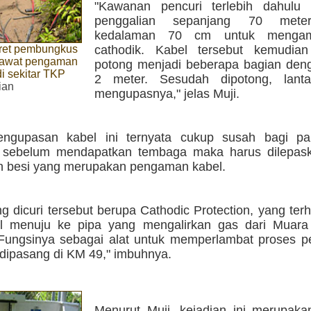
"Kawanan pencuri terlebih dahulu
penggalian sepanjang 70 mete
kedalaman 70 cm untuk mengamb
ret pembungkus
cathodik. Kabel tersebut kemudian
kawat pengaman
potong menjadi beberapa bagian den
i sekitar TKP
2 meter. Sesudah dipotong, lant
ian
mengupasnya," jelas Muji.
engupasan kabel ini ternyata cukup susah bagi pa
, sebelum mendapatkan tembaga maka harus dilepas
 besi yang merupakan pengaman kabel.
g dicuri tersebut berupa Cathodic Protection, yang ter
el menuju ke pipa yang mengalirkan gas dari Muar
Fungsinya sebagai alat untuk memperlambat proses p
 dipasang di KM 49," imbuhnya.
Menurut Muji, kejadian ini merupakan