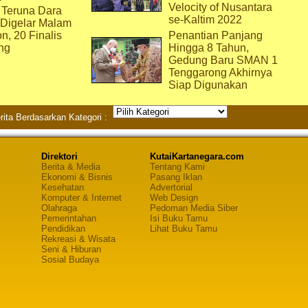
Velocity of Nusantara
 Teruna Dara
se-Kaltim 2022
 Digelar Malam
on, 20 Finalis
Penantian Panjang
ng
Hingga 8 Tahun,
Gedung Baru SMAN 1
Tenggarong Akhirnya
Siap Digunakan
rita Berdasarkan Kategori :
Direktori
KutaiKartanegara.com
Berita & Media
Tentang Kami
Ekonomi & Bisnis
Pasang Iklan
Kesehatan
Advertorial
Komputer & Internet
Web Design
Olahraga
Pedoman Media Siber
Pemerintahan
Isi Buku Tamu
Pendidikan
Lihat Buku Tamu
Rekreasi & Wisata
Seni & Hiburan
Sosial Budaya