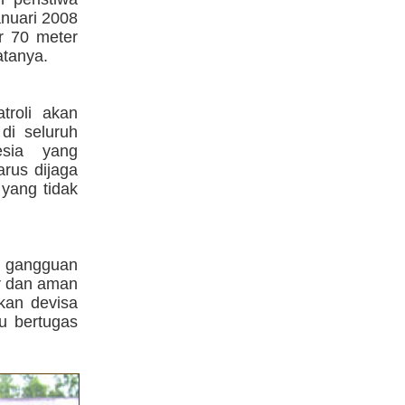
nuari 2008
ar 70 meter
atanya.
troli akan
di seluruh
esia yang
rus dijaga
yang tidak
 gangguan
ar dan aman
tkan devisa
u bertugas