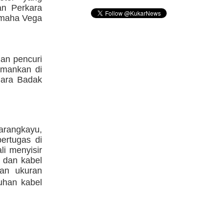
an Perkara
Yamaha Vega
an pencuri
iamankan di
uara Badak
rangkayu,
ertugas di
i menyisir
 dan kabel
gan ukuran
uhan kabel