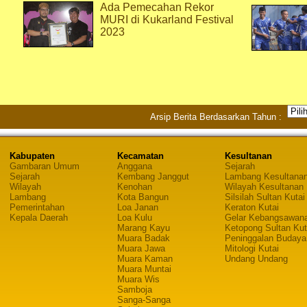
Ada Pemecahan Rekor
MURI di Kukarland Festival
2023
Arsip Berita Berdasarkan Tahun :
Kabupaten
Kecamatan
Kesultanan
Gambaran Umum
Anggana
Sejarah
Sejarah
Kembang Janggut
Lambang Kesultana
Wilayah
Kenohan
Wilayah Kesultanan
Lambang
Kota Bangun
Silsilah Sultan Kutai
Pemerintahan
Loa Janan
Keraton Kutai
Kepala Daerah
Loa Kulu
Gelar Kebangsawan
Marang Kayu
Ketopong Sultan Kut
Muara Badak
Peninggalan Budaya
Muara Jawa
Mitologi Kutai
Muara Kaman
Undang Undang
Muara Muntai
Muara Wis
Samboja
Sanga-Sanga