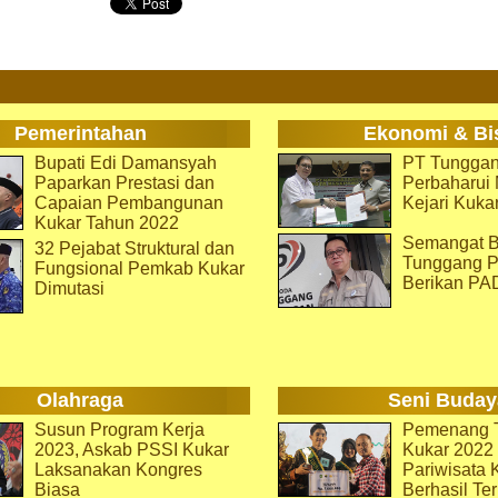
Pemerintahan
Ekonomi & Bi
Bupati Edi Damansyah
PT Tunggan
Paparkan Prestasi dan
Perbaharu
Capaian Pembangunan
Kejari Kuka
Kukar Tahun 2022
Semangat B
32 Pejabat Struktural dan
Tunggang P
Fungsional Pemkab Kukar
Berikan PA
Dimutasi
Olahraga
Seni Buday
Susun Program Kerja
Pemenang T
2023, Askab PSSI Kukar
Kukar 2022 
Laksanakan Kongres
Pariwisata 
Biasa
Berhasil Ter