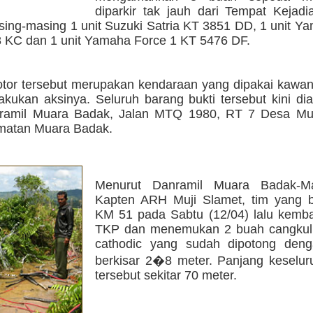
diparkir tak jauh dari Tempat Kejadi
sing-masing 1 unit Suzuki Satria KT 3851 DD, 1 unit 
 KC dan 1 unit Yamaha Force 1 KT 5476 DF.
tor tersebut merupakan kendaraan yang dipakai kawan
akukan aksinya. Seluruh barang bukti tersebut kini d
oramil Muara Badak, Jalan MTQ 1980, RT 7 Desa M
matan Muara Badak.
Menurut Danramil Muara Badak-Ma
Kapten ARH Muji Slamet, tim yang b
KM 51 pada Sabtu (12/04) lalu kembal
TKP dan menemukan 2 buah cangkul
cathodic yang sudah dipotong den
berkisar 2�8 meter. Panjang keselur
tersebut sekitar 70 meter.