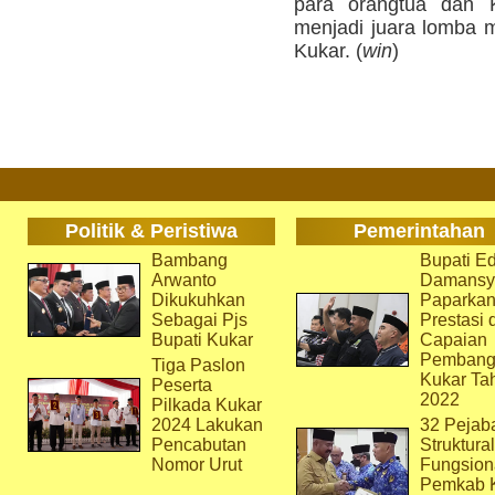
para orangtua dan 
menjadi juara lomba me
Kukar. (
win
)
Politik & Peristiwa
Pemerintahan
Bambang
Bupati Ed
Arwanto
Damansy
Dikukuhkan
Paparka
Sebagai Pjs
Prestasi 
Bupati Kukar
Capaian
Pembang
Tiga Paslon
Kukar Ta
Peserta
2022
Pilkada Kukar
2024 Lakukan
32 Pejab
Pencabutan
Struktura
Nomor Urut
Fungsion
Pemkab 