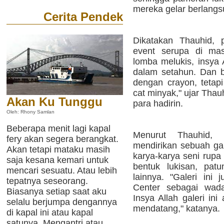
mereka gelar berlangs
Cerita Pendek
Dikatakan Thauhid, 
event serupa di ma
lomba melukis, insya 
dalam setahun. Dan bu
dengan crayon, tetap
cat minyak," ujar Tha
Akan Ku Tunggu
para hadirin.
Oleh: Rhony Samlan
Beberapa menit lagi kapal
Menurut Thauhid,
fery akan segera berangkat.
mendirikan sebuah ga
Akan tetapi mataku masih
karya-karya seni rupa
saja kesana kemari untuk
bentuk lukisan, pat
mencari sesuatu. Atau lebih
lainnya. "Galeri ini 
tepatnya seseorang.
Center sebagai wada
Biasanya setiap saat aku
Insya Allah galeri in
selalu berjumpa dengannya
mendatang," katanya.
di kapal ini atau kapal
satunya. Mengantri atau