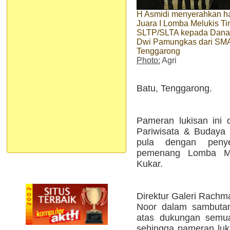
H Asmidi menyerahkan h
Juara I Lomba Melukis Ti
SLTP/SLTA kepada Dan
Dwi Pamungkas dari SM
Tenggarong
Photo:
Agri
Batu, Tenggarong.
Pameran lukisan ini 
Pariwisata & Budaya 
pula dengan peny
pemenang Lomba Me
Kukar.
Direktur Galeri Rachm
Noor dalam sambutan
atas dukungan semua
sehingga pameran luk