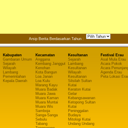
Arsip Berita Berdasarkan Tahun :
Kabupaten
Kecamatan
Kesultanan
Festival Erau
Gambaran Umum
Anggana
Sejarah
Asal Mula Erau
Sejarah
Kembang Janggut
Lambang
Acara Pokok
Wilayah
Kenohan
Kesultanan
Acara Penunjan
Lambang
Kota Bangun
Wilayah
Agenda Erau
Pemerintahan
Loa Janan
Kesultanan
Peta Lokasi Era
Kepala Daerah
Loa Kulu
Silsilah Sultan
Marang Kayu
Kutai
Muara Badak
Keraton Kutai
Muara Jawa
Gelar
Muara Kaman
Kebangsawanan
Muara Muntai
Ketopong Sultan
Muara Wis
Kutai
Samboja
Peninggalan
Sanga-Sanga
Budaya
Sebulu
Mitologi Kutai
Tabang
Undang Undang
Tenggarong