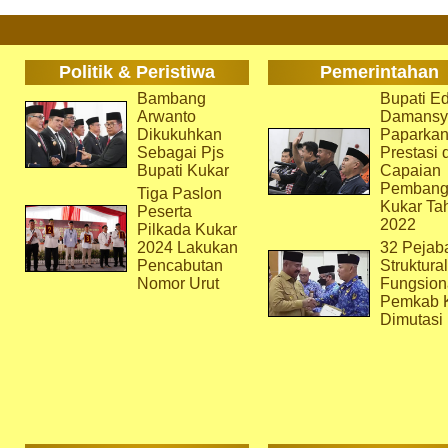
Politik & Peristiwa
Pemerintahan
Bambang
Bupati Ed
Arwanto
Damansy
Dikukuhkan
Paparka
Sebagai Pjs
Prestasi 
Bupati Kukar
Capaian
Pembang
Tiga Paslon
Kukar Ta
Peserta
2022
Pilkada Kukar
2024 Lakukan
32 Pejab
Pencabutan
Struktura
Nomor Urut
Fungsion
Pemkab 
Dimutasi