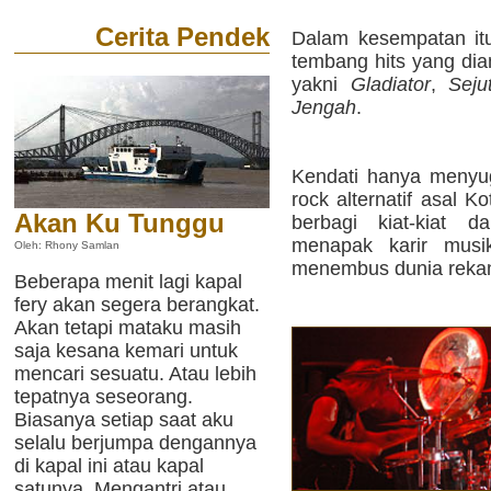
Cerita Pendek
Dalam kesempatan it
tembang hits yang dia
yakni
Gladiator
,
Seju
Jengah
.
Kendati hanya menyu
rock alternatif asal 
Akan Ku Tunggu
berbagi kiat-kiat 
menapak karir musi
Oleh: Rhony Samlan
menembus dunia reka
Beberapa menit lagi kapal
fery akan segera berangkat.
Akan tetapi mataku masih
saja kesana kemari untuk
mencari sesuatu. Atau lebih
tepatnya seseorang.
Biasanya setiap saat aku
selalu berjumpa dengannya
di kapal ini atau kapal
satunya. Mengantri atau