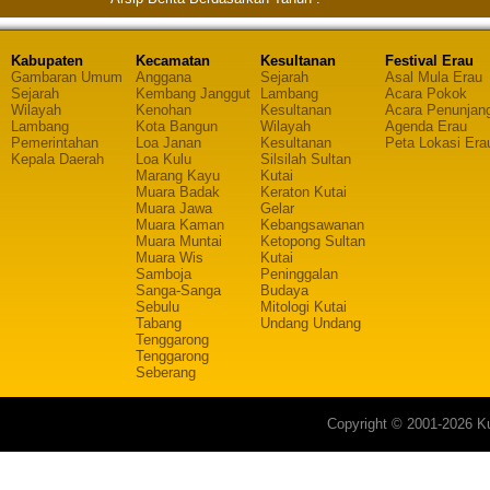
Kabupaten
Kecamatan
Kesultanan
Festival Erau
Gambaran Umum
Anggana
Sejarah
Asal Mula Erau
Sejarah
Kembang Janggut
Lambang
Acara Pokok
Wilayah
Kenohan
Kesultanan
Acara Penunjan
Lambang
Kota Bangun
Wilayah
Agenda Erau
Pemerintahan
Loa Janan
Kesultanan
Peta Lokasi Era
Kepala Daerah
Loa Kulu
Silsilah Sultan
Marang Kayu
Kutai
Muara Badak
Keraton Kutai
Muara Jawa
Gelar
Muara Kaman
Kebangsawanan
Muara Muntai
Ketopong Sultan
Muara Wis
Kutai
Samboja
Peninggalan
Sanga-Sanga
Budaya
Sebulu
Mitologi Kutai
Tabang
Undang Undang
Tenggarong
Tenggarong
Seberang
Copyright © 2001-2026 Ku