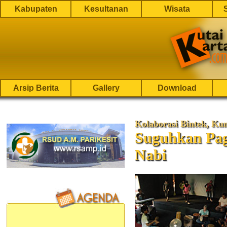
Kabupaten
Kesultanan
Wisata
Arsip Berita
Gallery
Download
Kolaborasi Bintek, Ku
Suguhkan Pag
Nabi