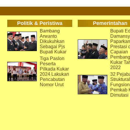
Politik & Peristiwa
Pemerintahan
Bambang
Bupati Ed
Arwanto
Damansy
Dikukuhkan
Paparka
Sebagai Pjs
Prestasi 
Bupati Kukar
Capaian
Pembang
Tiga Paslon
Kukar Ta
Peserta
2022
Pilkada Kukar
2024 Lakukan
32 Pejab
Pencabutan
Struktura
Nomor Urut
Fungsion
Pemkab 
Dimutasi