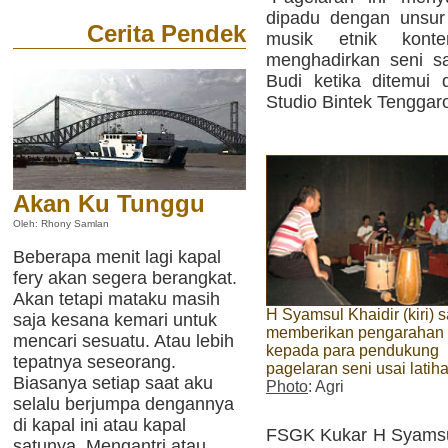
dipadu dengan unsur t
Cerita Pendek
musik etnik konte
menghadirkan seni sa
Budi ketika ditemui d
Studio Bintek Tenggar
Akan Ku Tunggu
Oleh: Rhony Samlan
Beberapa menit lagi kapal
fery akan segera berangkat.
Akan tetapi mataku masih
H Syamsul Khaidir (kiri) s
saja kesana kemari untuk
memberikan pengarahan
mencari sesuatu. Atau lebih
kepada para pendukung
tepatnya seseorang.
pagelaran seni usai latih
Biasanya setiap saat aku
Photo
: Agri
selalu berjumpa dengannya
di kapal ini atau kapal
FSGK Kukar H Syamsul 
satunya. Mengantri atau