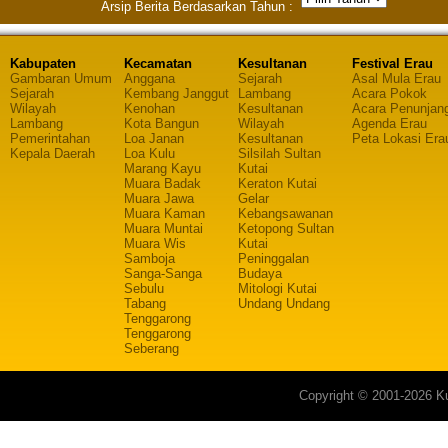
Arsip Berita Berdasarkan Tahun :
Kabupaten
Kecamatan
Kesultanan
Festival Erau
Gambaran Umum
Anggana
Sejarah
Asal Mula Erau
Sejarah
Kembang Janggut
Lambang
Acara Pokok
Wilayah
Kenohan
Kesultanan
Acara Penunjan
Lambang
Kota Bangun
Wilayah
Agenda Erau
Pemerintahan
Loa Janan
Kesultanan
Peta Lokasi Era
Kepala Daerah
Loa Kulu
Silsilah Sultan
Marang Kayu
Kutai
Muara Badak
Keraton Kutai
Muara Jawa
Gelar
Muara Kaman
Kebangsawanan
Muara Muntai
Ketopong Sultan
Muara Wis
Kutai
Samboja
Peninggalan
Sanga-Sanga
Budaya
Sebulu
Mitologi Kutai
Tabang
Undang Undang
Tenggarong
Tenggarong
Seberang
Copyright © 2001-2026 Ku