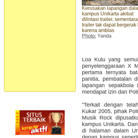
Kerusakan lapangan dal
kampus Unikarta akibat
dilintasi trailer, sementara
trailer tak dapat bergerak 
karena amblas
Photo:
Yanda
Loa Kulu yang semul
penyelenggaraan X Mi
pertama ternyata bat
panitia, pembatalan 
lapangan sepakbola 
mendapat izin dari Pol
"Terkait dengan tel
Kukar 2005, pihak Po
Musik Rock dipusatka
kampus Unikarta. Dan 
di halaman dalam Uni
depan kampus seperti