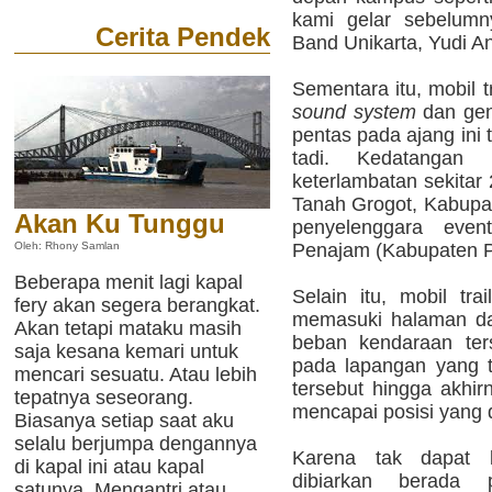
kami gelar sebelumn
Cerita Pendek
Band Unikarta, Yudi An
Sementara itu, mobil 
sound system
dan gen
pentas pada ajang ini 
tadi. Kedatangan 
keterlambatan sekitar 
Tanah Grogot, Kabupat
Akan Ku Tunggu
penyelenggara even
Penajam (Kabupaten P
Oleh: Rhony Samlan
Beberapa menit lagi kapal
Selain itu, mobil tra
fery akan segera berangkat.
memasuki halaman da
Akan tetapi mataku masih
beban kendaraan ter
saja kesana kemari untuk
pada lapangan yang t
mencari sesuatu. Atau lebih
tersebut hingga akhir
tepatnya seseorang.
mencapai posisi yang 
Biasanya setiap saat aku
selalu berjumpa dengannya
Karena tak dapat be
di kapal ini atau kapal
dibiarkan berada
satunya. Mengantri atau