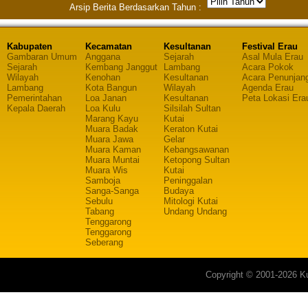
Arsip Berita Berdasarkan Tahun :
Kabupaten
Kecamatan
Kesultanan
Festival Erau
Gambaran Umum
Anggana
Sejarah
Asal Mula Erau
Sejarah
Kembang Janggut
Lambang
Acara Pokok
Wilayah
Kenohan
Kesultanan
Acara Penunjan
Lambang
Kota Bangun
Wilayah
Agenda Erau
Pemerintahan
Loa Janan
Kesultanan
Peta Lokasi Era
Kepala Daerah
Loa Kulu
Silsilah Sultan
Marang Kayu
Kutai
Muara Badak
Keraton Kutai
Muara Jawa
Gelar
Muara Kaman
Kebangsawanan
Muara Muntai
Ketopong Sultan
Muara Wis
Kutai
Samboja
Peninggalan
Sanga-Sanga
Budaya
Sebulu
Mitologi Kutai
Tabang
Undang Undang
Tenggarong
Tenggarong
Seberang
Copyright © 2001-2026 Ku