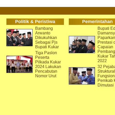
Politik & Peristiwa
Pemerintahan
Bambang
Bupati Ed
Arwanto
Damansy
Dikukuhkan
Paparka
Sebagai Pjs
Prestasi 
Bupati Kukar
Capaian
Pembang
Tiga Paslon
Kukar Ta
Peserta
2022
Pilkada Kukar
2024 Lakukan
32 Pejab
Pencabutan
Struktura
Nomor Urut
Fungsion
Pemkab 
Dimutasi