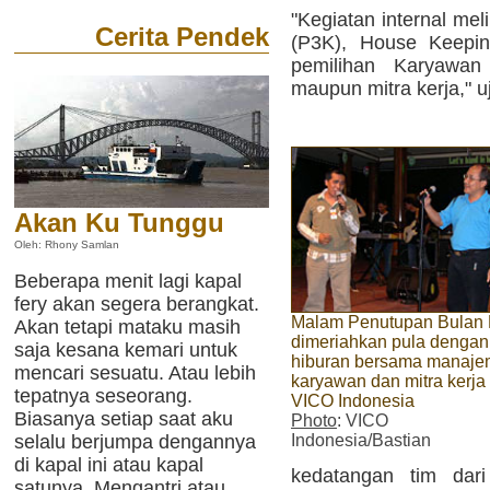
"Kegiatan internal meli
Cerita Pendek
(P3K), House Keeping
pemilihan Karyawa
maupun mitra kerja," u
Akan Ku Tunggu
Oleh: Rhony Samlan
Beberapa menit lagi kapal
fery akan segera berangkat.
Malam Penutupan Bulan
Akan tetapi mataku masih
dimeriahkan pula dengan
saja kesana kemari untuk
hiburan bersama manaje
mencari sesuatu. Atau lebih
karyawan dan mitra kerja
tepatnya seseorang.
VICO Indonesia
Biasanya setiap saat aku
Photo
: VICO
Indonesia/Bastian
selalu berjumpa dengannya
di kapal ini atau kapal
kedatangan tim dari
satunya. Mengantri atau