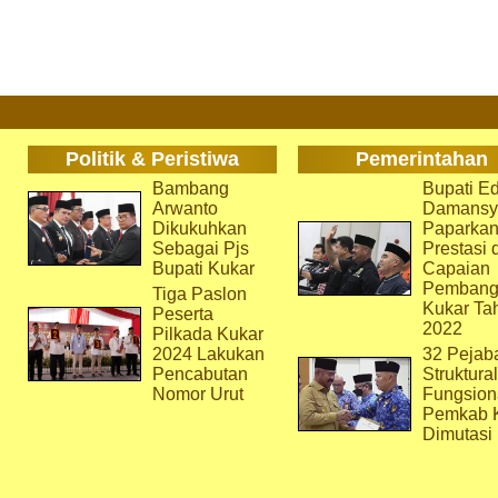
Politik & Peristiwa
Pemerintahan
Bambang
Bupati Ed
Arwanto
Damansy
Dikukuhkan
Paparka
Sebagai Pjs
Prestasi 
Bupati Kukar
Capaian
Pembang
Tiga Paslon
Kukar Ta
Peserta
2022
Pilkada Kukar
2024 Lakukan
32 Pejab
Pencabutan
Struktura
Nomor Urut
Fungsion
Pemkab 
Dimutasi