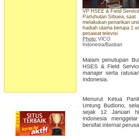
VP HSEE & Field Service
Parluhutan Sibuea, saat
melakukan penarikan un
hadiah utama berupa 1 un
pesawat televisi
Photo:
VICO
Indonesia/Bastian
Malam penutupan Bula
HSES & Field Servic
manajer serta ratusa
Indonesia.
Menurut Ketua Pani
Untung Budiono, sel
sejak 12 Januari h
Indonesia menggelar
bersifat internal peru