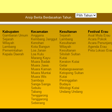
Arsip Berita Berdasarkan Tahun :
Kabupaten
Kecamatan
Kesultanan
Festival Erau
Gambaran Umum
Anggana
Sejarah
Asal Mula Erau
Sejarah
Kembang Janggut
Lambang
Acara Pokok
Wilayah
Kenohan
Kesultanan
Acara Penunjan
Lambang
Kota Bangun
Wilayah
Agenda Erau
Pemerintahan
Loa Janan
Kesultanan
Peta Lokasi Era
Kepala Daerah
Loa Kulu
Silsilah Sultan
Marang Kayu
Kutai
Muara Badak
Keraton Kutai
Muara Jawa
Gelar
Muara Kaman
Kebangsawanan
Muara Muntai
Ketopong Sultan
Muara Wis
Kutai
Samboja
Peninggalan
Sanga-Sanga
Budaya
Sebulu
Mitologi Kutai
Tabang
Undang Undang
Tenggarong
Tenggarong
Seberang