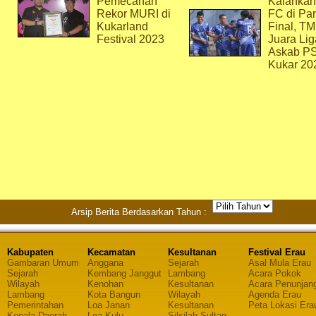
Pemecahan
Kalahkan
Rekor MURI di
FC di Par
Kukarland
Final, T
Festival 2023
Juara Lig
Askab P
Kukar 20
Arsip Berita Berdasarkan Tahun :
Kabupaten
Kecamatan
Kesultanan
Festival Erau
Gambaran Umum
Anggana
Sejarah
Asal Mula Erau
Sejarah
Kembang Janggut
Lambang
Acara Pokok
Wilayah
Kenohan
Kesultanan
Acara Penunjan
Lambang
Kota Bangun
Wilayah
Agenda Erau
Pemerintahan
Loa Janan
Kesultanan
Peta Lokasi Era
Kepala Daerah
Loa Kulu
Silsilah Sultan