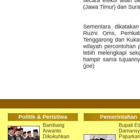
secara efektif telah b
(Jawa Timur) dan Sura
Sementara dikatakan
Ruzni Oms, Pemkab
Tenggarong dan Kuka
wilayah percontohan 
lebih melengkapi se
hampir sama tujuanny
(
joe
)
Politik & Peristiwa
Pemerintahan
Bambang
Bupati Ed
Arwanto
Damansy
Dikukuhkan
Paparka