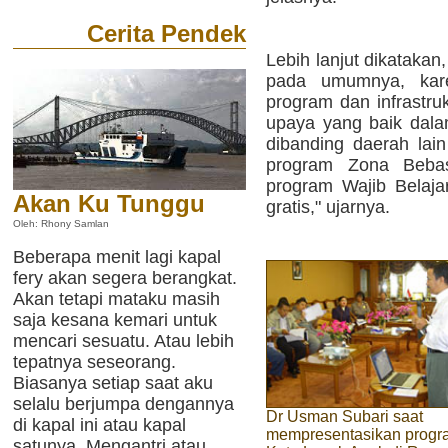
Cerita Pendek
Lebih lanjut dikatakan
pada umumnya, karen
program dan infrastr
upaya yang baik dal
dibanding daerah lain
program Zona Bebas
program Wajib Belajar
Akan Ku Tunggu
gratis," ujarnya.
Oleh: Rhony Samlan
Beberapa menit lagi kapal
fery akan segera berangkat.
Akan tetapi mataku masih
saja kesana kemari untuk
mencari sesuatu. Atau lebih
tepatnya seseorang.
Biasanya setiap saat aku
selalu berjumpa dengannya
Dr Usman Subari saat
di kapal ini atau kapal
mempresentasikan progr
satunya. Mengantri atau