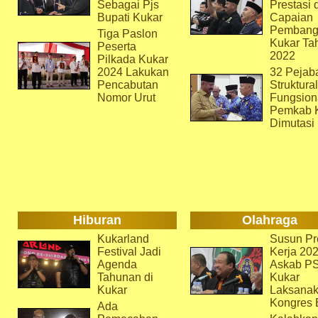
Sebagai Pjs
Prestasi 
Bupati Kukar
Capaian
Pembang
Tiga Paslon
Kukar Ta
Peserta
2022
Pilkada Kukar
2024 Lakukan
32 Pejab
Pencabutan
Struktura
Nomor Urut
Fungsion
Pemkab 
Dimutasi
Hiburan
Olahraga
Kukarland
Susun Pr
Festival Jadi
Kerja 202
Agenda
Askab P
Tahunan di
Kukar
Kukar
Laksana
Kongres 
Ada