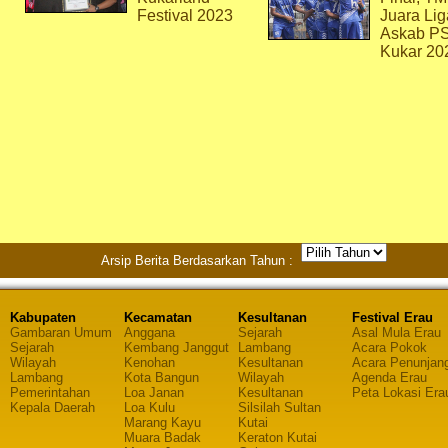
Festival 2023
Juara Lig
Askab P
Kukar 20
Arsip Berita Berdasarkan Tahun :
Kabupaten
Kecamatan
Kesultanan
Festival Erau
Gambaran Umum
Anggana
Sejarah
Asal Mula Erau
Sejarah
Kembang Janggut
Lambang
Acara Pokok
Wilayah
Kenohan
Kesultanan
Acara Penunjan
Lambang
Kota Bangun
Wilayah
Agenda Erau
Pemerintahan
Loa Janan
Kesultanan
Peta Lokasi Era
Kepala Daerah
Loa Kulu
Silsilah Sultan
Marang Kayu
Kutai
Muara Badak
Keraton Kutai