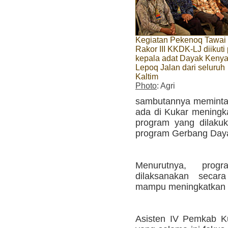
Kegiatan Pekenoq Tawai
Rakor III KKDK-LJ diikuti
kepala adat Dayak Keny
Lepoq Jalan dari seluruh
Kaltim
Photo
: Agri
sambutannya meminta
ada di Kukar meningka
program yang dilaku
program Gerbang Daya
Menurutnya, pro
dilaksanakan secara
mampu meningkatkan k
Asisten IV Pemkab K