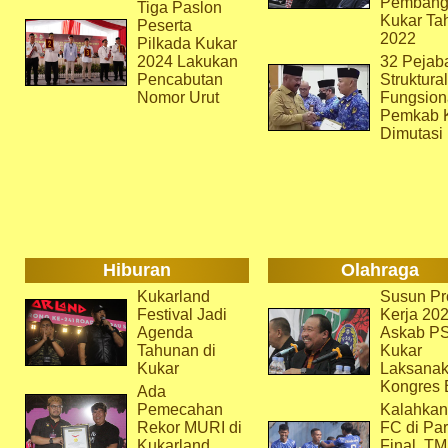
Pembang
Tiga Paslon
Kukar Ta
Peserta
2022
Pilkada Kukar
2024 Lakukan
32 Pejab
Pencabutan
Struktura
Nomor Urut
Fungsion
Pemkab 
Dimutasi
Hiburan
Olahraga
Kukarland
Susun Pr
Festival Jadi
Kerja 202
Agenda
Askab P
Tahunan di
Kukar
Kukar
Laksana
Kongres 
Ada
Pemecahan
Kalahkan
Rekor MURI di
FC di Par
Kukarland
Final, T