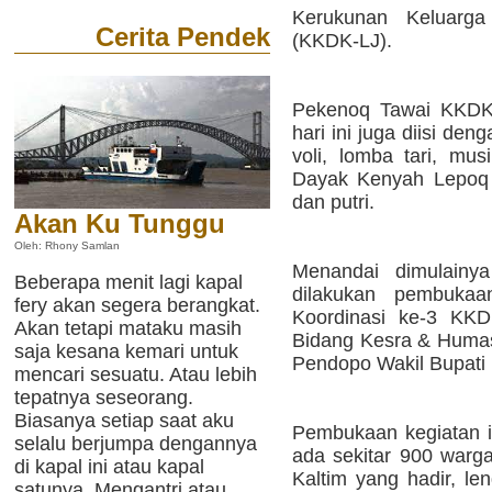
Kerukunan Keluarg
Cerita Pendek
(KKDK-LJ).
Pekenoq Tawai KKDK-
hari ini juga diisi den
voli, lomba tari, mu
Dayak Kenyah Lepoq J
dan putri.
Akan Ku Tunggu
Oleh: Rhony Samlan
Menandai dimulainya
Beberapa menit lagi kapal
dilakukan pembuka
fery akan segera berangkat.
Koordinasi ke-3 KKD
Akan tetapi mataku masih
Bidang Kesra & Humas
saja kesana kemari untuk
Pendopo Wakil Bupati 
mencari sesuatu. Atau lebih
tepatnya seseorang.
Biasanya setiap saat aku
Pembukaan kegiatan i
selalu berjumpa dengannya
ada sekitar 900 warg
di kapal ini atau kapal
Kaltim yang hadir, le
satunya. Mengantri atau