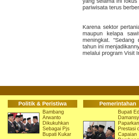
yang selama ini fokus
pariwisata terus berben
Karena sektor pertani
maupun kelapa sawit
meningkat. "Sedang d
tahun ini menjadikann
melalui program Visit 
Politik & Peristiwa
Pemerintahan
Bambang
Bupati Ed
Arwanto
Damansy
Dikukuhkan
Paparka
Sebagai Pjs
Prestasi 
Bupati Kukar
Capaian