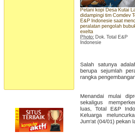
Petani kopi Desa Kutai 
didampingi tim Comdev T
E&P Indonesie saat men
peralatan pengolah bubu
exelta
Photo:
Dok. Total E&P
Indonesie
Salah satunya adal
berupa sejumlah pera
rangka pengembangan I
Menandai mulai dipr
sekaligus memperke
luas, Total E&P Ind
Keluarga meluncurk
Jum'at (04/01) pekan l