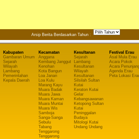
Arsip Berita Berdasarkan Tahun :
Kabupaten
Kecamatan
Kesultanan
Festival Erau
Gambaran Umum
Anggana
Sejarah
Asal Mula Erau
Sejarah
Kembang Janggut
Lambang
Acara Pokok
Wilayah
Kenohan
Kesultanan
Acara Penunjan
Lambang
Kota Bangun
Wilayah
Agenda Erau
Pemerintahan
Loa Janan
Kesultanan
Peta Lokasi Era
Kepala Daerah
Loa Kulu
Silsilah Sultan
Marang Kayu
Kutai
Muara Badak
Keraton Kutai
Muara Jawa
Gelar
Muara Kaman
Kebangsawanan
Muara Muntai
Ketopong Sultan
Muara Wis
Kutai
Samboja
Peninggalan
Sanga-Sanga
Budaya
Sebulu
Mitologi Kutai
Tabang
Undang Undang
Tenggarong
Tenggarong