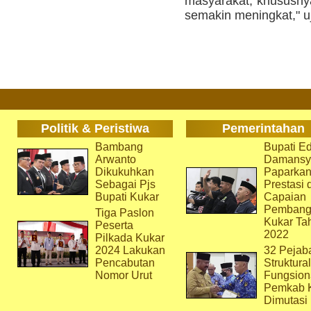
masyarakat, khususnya 
semakin meningkat," uj
Politik & Peristiwa
Pemerintahan
Bambang
Bupati Ed
Arwanto
Damansy
Dikukuhkan
Paparka
Sebagai Pjs
Prestasi 
Bupati Kukar
Capaian
Pembang
Tiga Paslon
Kukar Ta
Peserta
2022
Pilkada Kukar
2024 Lakukan
32 Pejab
Pencabutan
Struktura
Nomor Urut
Fungsion
Pemkab 
Dimutasi