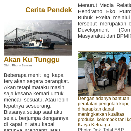
Menurut Media Relatio
Cerita Pendek
Hendratno Eko Putro
Bubuk Exelta melalu
tersebut merupakan 
Development (Co
Masyarakat dari BPMI
Akan Ku Tunggu
Oleh: Rhony Samlan
Beberapa menit lagi kapal
fery akan segera berangkat.
Akan tetapi mataku masih
saja kesana kemari untuk
Dengan adanya bantuan
mencari sesuatu. Atau lebih
peralatan pengolah kopi,
tepatnya seseorang.
diharapkan dapat
Biasanya setiap saat aku
meningkatkan kualitas
selalu berjumpa dengannya
produksi kelompok tani k
di kapal ini atau kapal
Karya Keluarga
Photo
: Dok. Total E&P
satunya. Mengantri atau