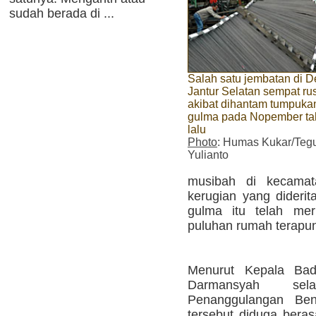
sudah berada di ...
Salah satu jembatan di 
Jantur Selatan sempat ru
akibat dihantam tumpuka
gulma pada Nopember t
lalu
Photo
: Humas Kukar/Teg
Yulianto
musibah di kecamata
kerugian yang diderit
gulma itu telah mer
puluhan rumah terapu
Menurut Kepala Ba
Darmansyah sela
Penanggulangan Be
tersebut diduga beras