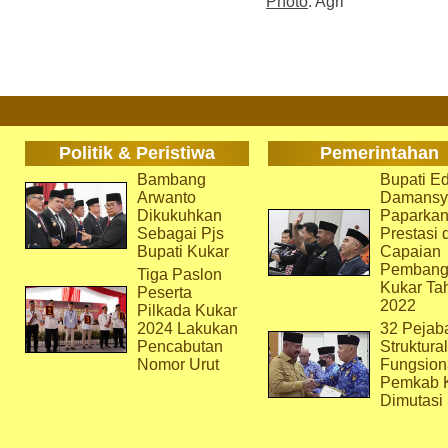
Photo
: Agri
Politik & Peristiwa
Pemerintahan
Bambang
Bupati Ed
Arwanto
Damansy
Dikukuhkan
Paparka
Sebagai Pjs
Prestasi 
Bupati Kukar
Capaian
Pembang
Tiga Paslon
Kukar Ta
Peserta
2022
Pilkada Kukar
2024 Lakukan
32 Pejab
Pencabutan
Struktura
Nomor Urut
Fungsion
Pemkab 
Dimutasi