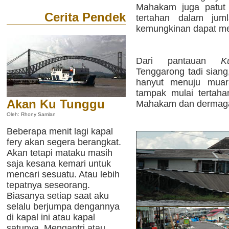
Mahakam juga patut 
Cerita Pendek
tertahan dalam jum
kemungkinan dapat m
Dari pantauan
K
Tenggarong tadi siang
hanyut menuju muar
tampak mulai tertahan
Akan Ku Tunggu
Mahakam dan dermaga
Oleh: Rhony Samlan
Beberapa menit lagi kapal
fery akan segera berangkat.
Akan tetapi mataku masih
saja kesana kemari untuk
mencari sesuatu. Atau lebih
tepatnya seseorang.
Biasanya setiap saat aku
selalu berjumpa dengannya
di kapal ini atau kapal
satunya. Mengantri atau