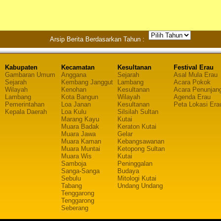
Arsip Berita Berdasarkan Tahun :
Kabupaten
Kecamatan
Kesultanan
Festival Erau
Gambaran Umum
Anggana
Sejarah
Asal Mula Erau
Sejarah
Kembang Janggut
Lambang
Acara Pokok
Wilayah
Kenohan
Kesultanan
Acara Penunjan
Lambang
Kota Bangun
Wilayah
Agenda Erau
Pemerintahan
Loa Janan
Kesultanan
Peta Lokasi Era
Kepala Daerah
Loa Kulu
Silsilah Sultan
Marang Kayu
Kutai
Muara Badak
Keraton Kutai
Muara Jawa
Gelar
Muara Kaman
Kebangsawanan
Muara Muntai
Ketopong Sultan
Muara Wis
Kutai
Samboja
Peninggalan
Sanga-Sanga
Budaya
Sebulu
Mitologi Kutai
Tabang
Undang Undang
Tenggarong
Tenggarong
Seberang