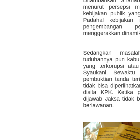
Ditambahkan Shahab
menurut persepsi m
kebijakan publik yan
Padahal kebijakan i
pengembangan p
menggerakkan dinamik
Sedangkan masala
tuduhannya pun kabur
yang terkorupsi ata
Syaukani. Sewaktu d
pembuktian tanda teri
tidak bisa diperlihatk
disita KPK. Ketika p
dijawab Jaksa tidak 
berlawanan.