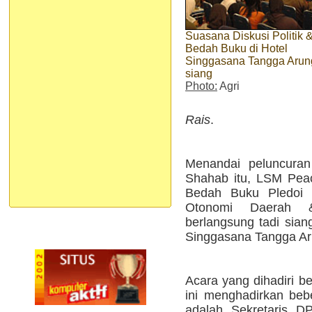
Suasana Diskusi Politik 
Bedah Buku di Hotel
Singgasana Tangga Arung
siang
Photo:
Agri
Rais
.
Menandai peluncura
Shahab itu, LSM Peac
Bedah Buku Pledoi P
Otonomi Daerah
berlangsung tadi sian
Singgasana Tangga Ar
Acara yang dihadiri b
ini menghadirkan beb
adalah Sekretaris 