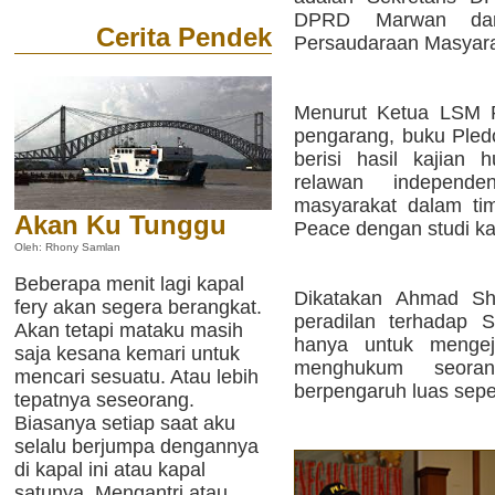
DPRD Marwan dan
Cerita Pendek
Persaudaraan Masyar
Menurut Ketua LSM 
pengarang, buku Pledo
berisi hasil kajian
relawan independ
masyarakat dalam ti
Akan Ku Tunggu
Peace dengan studi k
Oleh: Rhony Samlan
Beberapa menit lagi kapal
Dikatakan Ahmad Sha
fery akan segera berangkat.
peradilan terhadap 
Akan tetapi mataku masih
hanya untuk mengej
saja kesana kemari untuk
menghukum seora
mencari sesuatu. Atau lebih
berpengaruh luas sepe
tepatnya seseorang.
Biasanya setiap saat aku
selalu berjumpa dengannya
di kapal ini atau kapal
satunya. Mengantri atau