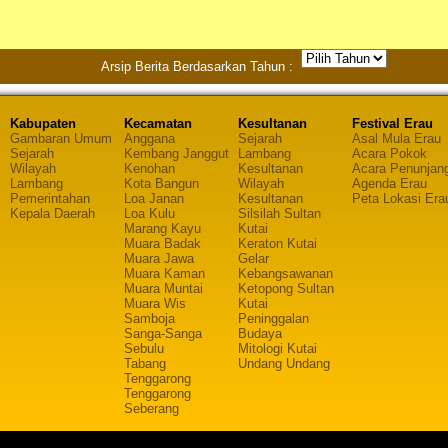
Arsip Berita Berdasarkan Tahun :
Kabupaten
Kecamatan
Kesultanan
Festival Erau
Gambaran Umum
Anggana
Sejarah
Asal Mula Erau
Sejarah
Kembang Janggut
Lambang
Acara Pokok
Wilayah
Kenohan
Kesultanan
Acara Penunjan
Lambang
Kota Bangun
Wilayah
Agenda Erau
Pemerintahan
Loa Janan
Kesultanan
Peta Lokasi Era
Kepala Daerah
Loa Kulu
Silsilah Sultan
Marang Kayu
Kutai
Muara Badak
Keraton Kutai
Muara Jawa
Gelar
Muara Kaman
Kebangsawanan
Muara Muntai
Ketopong Sultan
Muara Wis
Kutai
Samboja
Peninggalan
Sanga-Sanga
Budaya
Sebulu
Mitologi Kutai
Tabang
Undang Undang
Tenggarong
Tenggarong
Seberang