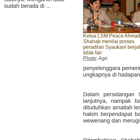
sudah berada di ...
Ketua LSM Peace Ahma
Shahab menilai proses
peradilan Syaukani berja
tidak fair
Photo
: Agri
penyelenggara pemeri
ungkapnya di hadapan 
Dalam persidangan S
lanjutnya, nampak b
dituduhkan amatlah l
hakim berpendapat b
wewenang dan merugik