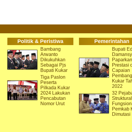
Politik & Peristiwa
Pemerintahan
Bambang
Bupati Ed
Arwanto
Damansy
Dikukuhkan
Paparka
Sebagai Pjs
Prestasi 
Bupati Kukar
Capaian
Pembang
Tiga Paslon
Kukar Ta
Peserta
2022
Pilkada Kukar
2024 Lakukan
32 Pejab
Pencabutan
Struktura
Nomor Urut
Fungsion
Pemkab 
Dimutasi