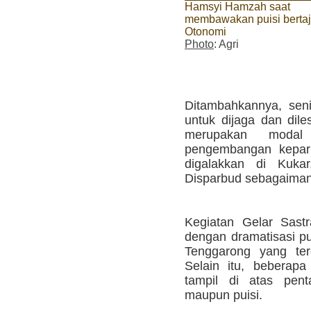
Hamsyi Hamzah saat
membawakan puisi berta
Otonomi
Photo
: Agri
Ditambahkannya, sen
untuk dijaga dan dile
merupakan moda
pengembangan kepari
digalakkan di Kuka
Disparbud sebagaimana
Kegiatan Gelar Sast
dengan dramatisasi pu
Tenggarong yang te
Selain itu, beberapa
tampil di atas pen
maupun puisi.