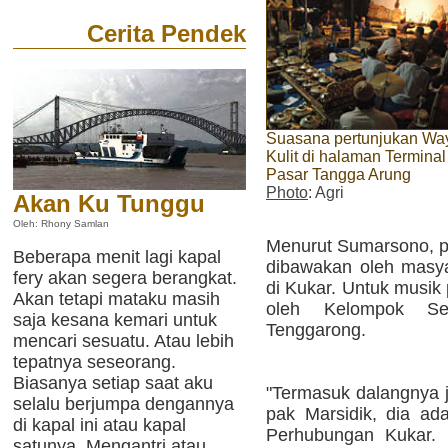
Cerita Pendek
Suasana pertunjukan Wa
Kulit di halaman Terminal
Pasar Tangga Arung
Photo
: Agri
Akan Ku Tunggu
Oleh: Rhony Samlan
Menurut Sumarsono, pe
Beberapa menit lagi kapal
dibawakan oleh masy
fery akan segera berangkat.
di Kukar. Untuk musik
Akan tetapi mataku masih
oleh Kelompok Se
saja kesana kemari untuk
Tenggarong.
mencari sesuatu. Atau lebih
tepatnya seseorang.
Biasanya setiap saat aku
"Termasuk dalangnya j
selalu berjumpa dengannya
pak Marsidik, dia ad
di kapal ini atau kapal
Perhubungan Kukar. 
satunya. Mengantri atau