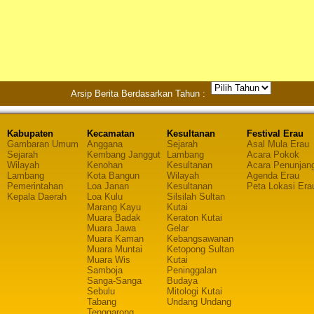
Arsip Berita Berdasarkan Tahun :
Kabupaten
Kecamatan
Kesultanan
Festival Erau
Gambaran Umum
Anggana
Sejarah
Asal Mula Erau
Sejarah
Kembang Janggut
Lambang
Acara Pokok
Wilayah
Kenohan
Kesultanan
Acara Penunjan
Lambang
Kota Bangun
Wilayah
Agenda Erau
Pemerintahan
Loa Janan
Kesultanan
Peta Lokasi Era
Kepala Daerah
Loa Kulu
Silsilah Sultan
Marang Kayu
Kutai
Muara Badak
Keraton Kutai
Muara Jawa
Gelar
Muara Kaman
Kebangsawanan
Muara Muntai
Ketopong Sultan
Muara Wis
Kutai
Samboja
Peninggalan
Sanga-Sanga
Budaya
Sebulu
Mitologi Kutai
Tabang
Undang Undang
Tenggarong