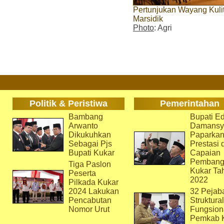
Pertunjukan Wayang Kuli
Marsidik
Photo
: Agri
Politik & Peristiwa
Pemerintahan
Bambang
Bupati Ed
Arwanto
Damansy
Dikukuhkan
Paparka
Sebagai Pjs
Prestasi 
Bupati Kukar
Capaian
Pembang
Tiga Paslon
Kukar Ta
Peserta
2022
Pilkada Kukar
2024 Lakukan
32 Pejab
Pencabutan
Struktura
Nomor Urut
Fungsion
Pemkab 