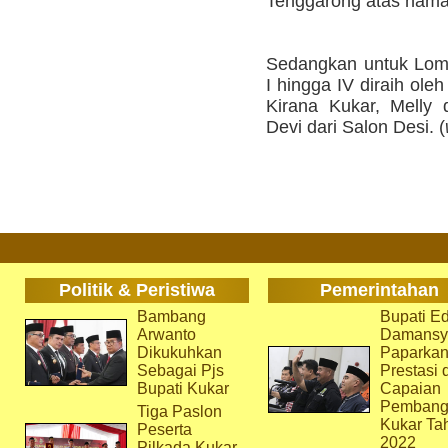
Tenggarong atas nama
Sedangkan untuk Lomb
I hingga IV diraih ole
Kirana Kukar, Melly 
Devi dari Salon Desi. (
Politik & Peristiwa
Pemerintahan
Bambang
Bupati Ed
Arwanto
Damansy
Dikukuhkan
Paparka
Sebagai Pjs
Prestasi 
Bupati Kukar
Capaian
Pembang
Tiga Paslon
Kukar Ta
Peserta
2022
Pilkada Kukar