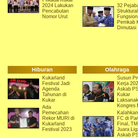
2024 Lakukan
32 Pejab
Pencabutan
Struktura
Nomor Urut
Fungsion
Pemkab 
Dimutasi
Hiburan
Olahraga
Kukarland
Susun Pr
Festival Jadi
Kerja 202
Agenda
Askab P
Tahunan di
Kukar
Kukar
Laksana
Kongres 
Ada
Pemecahan
Kalahkan
Rekor MURI di
FC di Par
Kukarland
Final, T
Festival 2023
Juara Lig
Askab P