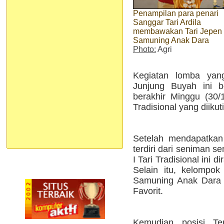
Penampilan para penari
Sanggar Tari Ardila
membawakan Tari Jepen
Samuning Anak Dara
Photo:
Agri
Kegiatan lomba yang
Junjung Buyah ini b
berakhir Minggu (30
Tradisional yang diikut
Setelah mendapatkan 
terdiri dari seniman se
I Tari Tradisional ini 
Selain itu, kelompo
Samuning Anak Dara i
Favorit.
Kemudian posisi Ter