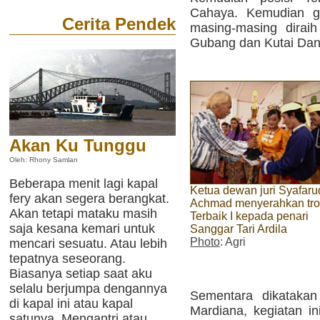
Cahaya. Kemudian ge
Cerita Pendek
masing-masing diraih
Gubang dan Kutai Da
Akan Ku Tunggu
Oleh: Rhony Samlan
Beberapa menit lagi kapal
Ketua dewan juri Syafaru
fery akan segera berangkat.
Achmad menyerahkan tro
Akan tetapi mataku masih
Terbaik I kepada penari
saja kesana kemari untuk
Sanggar Tari Ardila
Photo
: Agri
mencari sesuatu. Atau lebih
tepatnya seseorang.
Biasanya setiap saat aku
selalu berjumpa dengannya
Sementara dikatakan 
di kapal ini atau kapal
Mardiana, kegiatan 
satunya. Mengantri atau