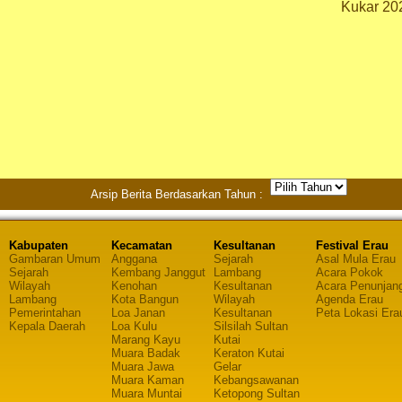
Kukar 20
Arsip Berita Berdasarkan Tahun :
Kabupaten
Kecamatan
Kesultanan
Festival Erau
Gambaran Umum
Anggana
Sejarah
Asal Mula Erau
Sejarah
Kembang Janggut
Lambang
Acara Pokok
Wilayah
Kenohan
Kesultanan
Acara Penunjan
Lambang
Kota Bangun
Wilayah
Agenda Erau
Pemerintahan
Loa Janan
Kesultanan
Peta Lokasi Era
Kepala Daerah
Loa Kulu
Silsilah Sultan
Marang Kayu
Kutai
Muara Badak
Keraton Kutai
Muara Jawa
Gelar
Muara Kaman
Kebangsawanan
Muara Muntai
Ketopong Sultan