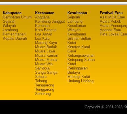
Kabupaten
Kecamatan
Kesultanan
Festival Erau
Gambaran Umum
Anggana
Sejarah
Asal Mula Erau
Sejarah
Kembang Janggut
Lambang
Acara Pokok
Wilayah
Kenohan
Kesultanan
Acara Penunjan
Lambang
Kota Bangun
Wilayah
Agenda Erau
Pemerintahan
Loa Janan
Kesultanan
Peta Lokasi Era
Kepala Daerah
Loa Kulu
Silsilah Sultan
Marang Kayu
Kutai
Muara Badak
Keraton Kutai
Muara Jawa
Gelar
Muara Kaman
Kebangsawanan
Muara Muntai
Ketopong Sultan
Muara Wis
Kutai
Samboja
Peninggalan
Sanga-Sanga
Budaya
Sebulu
Mitologi Kutai
Tabang
Undang Undang
Tenggarong
Tenggarong
Seberang
Copyright © 2001-2026 Ku