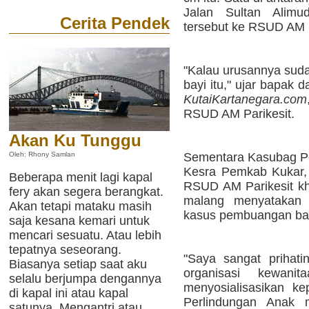
Jalan Sultan Alimu
Cerita Pendek
tersebut ke RSUD AM P
"Kalau urusannya suda
bayi itu," ujar bapak d
KutaiKartanegara.com
RSUD AM Parikesit.
Akan Ku Tunggu
Sementara Kasubag P
Oleh: Rhony Samlan
Kesra Pemkab Kukar, 
Beberapa menit lagi kapal
RSUD AM Parikesit k
fery akan segera berangkat.
malang menyatakan k
Akan tetapi mataku masih
kasus pembuangan bayi
saja kesana kemari untuk
mencari sesuatu. Atau lebih
tepatnya seseorang.
"Saya sangat prihati
Biasanya setiap saat aku
organisasi kewan
selalu berjumpa dengannya
menyosialisasikan k
di kapal ini atau kapal
Perlindungan Anak
satunya. Mengantri atau