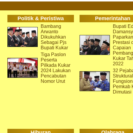
Politik & Peristiwa
Pemerintahan
Bambang
Bupati Ed
Arwanto
Damansy
Dikukuhkan
Paparka
Sebagai Pjs
Prestasi 
Bupati Kukar
Capaian
Pembang
Tiga Paslon
Kukar Ta
Peserta
2022
Pilkada Kukar
2024 Lakukan
32 Pejab
Pencabutan
Struktura
Nomor Urut
Fungsion
Pemkab 
Dimutasi
Hiburan
Olahraga