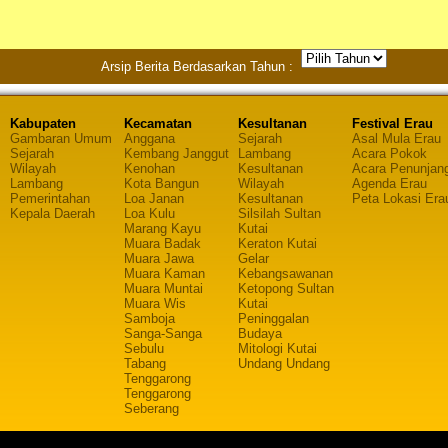
Arsip Berita Berdasarkan Tahun :
Kabupaten
Kecamatan
Kesultanan
Festival Erau
Gambaran Umum
Anggana
Sejarah
Asal Mula Erau
Sejarah
Kembang Janggut
Lambang
Acara Pokok
Wilayah
Kenohan
Kesultanan
Acara Penunjan
Lambang
Kota Bangun
Wilayah
Agenda Erau
Pemerintahan
Loa Janan
Kesultanan
Peta Lokasi Era
Kepala Daerah
Loa Kulu
Silsilah Sultan
Marang Kayu
Kutai
Muara Badak
Keraton Kutai
Muara Jawa
Gelar
Muara Kaman
Kebangsawanan
Muara Muntai
Ketopong Sultan
Muara Wis
Kutai
Samboja
Peninggalan
Sanga-Sanga
Budaya
Sebulu
Mitologi Kutai
Tabang
Undang Undang
Tenggarong
Tenggarong
Seberang