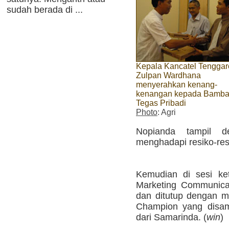
sudah berada di ...
Kepala Kancatel Tengga
Zulpan Wardhana
menyerahkan kenang-
kenangan kepada Bamb
Tegas Pribadi
Photo
: Agri
Nopianda tampil d
menghadapi resiko-res
Kemudian di sesi ket
Marketing Communicat
dan ditutup dengan ma
Champion yang disam
dari Samarinda. (
win
)