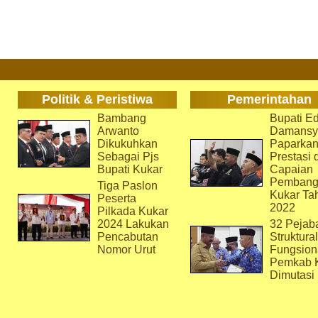
Politik & Peristiwa
Pemerintahan
Bambang
Bupati Ed
Arwanto
Damansy
Dikukuhkan
Paparka
Sebagai Pjs
Prestasi 
Bupati Kukar
Capaian
Pembang
Tiga Paslon
Kukar Ta
Peserta
2022
Pilkada Kukar
2024 Lakukan
32 Pejab
Pencabutan
Struktura
Nomor Urut
Fungsion
Pemkab 
Dimutasi