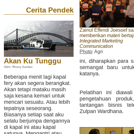
Cerita Pendek
Zainul Effendi Joesoef sa
memberikan materi bertaj
Integrated Marketing
Communication
Photo
: Agri
Akan Ku Tunggu
ini, diharapkan para 
semangat baru untu
Oleh: Rhony Samlan
katanya.
Beberapa menit lagi kapal
fery akan segera berangkat.
Akan tetapi mataku masih
Pelatihan ini diawa
saja kesana kemari untuk
pengetahuan produk
mencari sesuatu. Atau lebih
tantangan bisnis te
tepatnya seseorang.
Zulpan Wardhana.
Biasanya setiap saat aku
selalu berjumpa dengannya
di kapal ini atau kapal
satunya. Mengantri atau