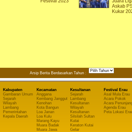
Festival 2023
Juara Lig
Askab P
Kukar 20
Arsip Berita Berdasarkan Tahun :
Kabupaten
Kecamatan
Kesultanan
Festival Erau
Gambaran Umum
Anggana
Sejarah
Asal Mula Erau
Sejarah
Kembang Janggut
Lambang
Acara Pokok
Wilayah
Kenohan
Kesultanan
Acara Penunjan
Lambang
Kota Bangun
Wilayah
Agenda Erau
Pemerintahan
Loa Janan
Kesultanan
Peta Lokasi Era
Kepala Daerah
Loa Kulu
Silsilah Sultan
Marang Kayu
Kutai
Muara Badak
Keraton Kutai
Muara Jawa
Gelar