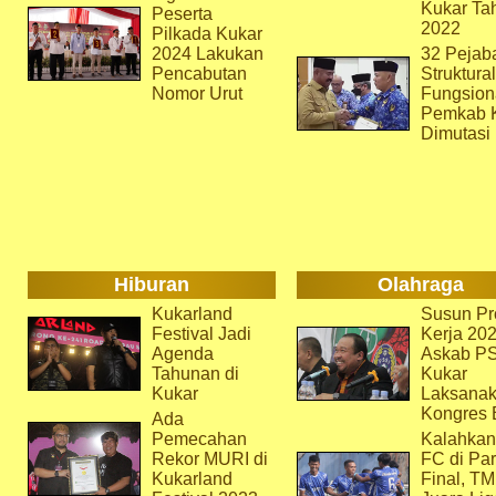
Kukar Ta
Peserta
2022
Pilkada Kukar
2024 Lakukan
32 Pejab
Pencabutan
Struktura
Nomor Urut
Fungsion
Pemkab 
Dimutasi
Hiburan
Olahraga
Kukarland
Susun Pr
Festival Jadi
Kerja 202
Agenda
Askab P
Tahunan di
Kukar
Kukar
Laksana
Kongres 
Ada
Pemecahan
Kalahkan
Rekor MURI di
FC di Par
Kukarland
Final, T