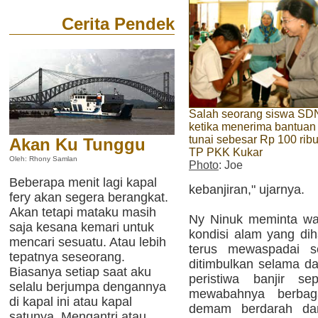
Cerita Pendek
Salah seorang siswa SD
ketika menerima bantuan
tunai sebesar Rp 100 ribu
Akan Ku Tunggu
TP PKK Kukar
Oleh: Rhony Samlan
Photo
: Joe
Beberapa menit lagi kapal
kebanjiran," ujarnya.
fery akan segera berangkat.
Akan tetapi mataku masih
Ny Ninuk meminta war
saja kesana kemari untuk
kondisi alam yang dih
mencari sesuatu. Atau lebih
terus mewaspadai s
tepatnya seseorang.
ditimbulkan selama da
Biasanya setiap saat aku
peristiwa banjir se
selalu berjumpa dengannya
mewabahnya berbag
di kapal ini atau kapal
demam berdarah dan 
satunya. Mengantri atau