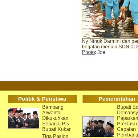
Ny Ninuk Darmini dan pe
berjalan menuju SDN 013
Photo
: Joe
Politik & Peristiwa
Pemerintahan
Bambang
Bupati Ed
Arwanto
Damansy
Dikukuhkan
Paparka
Sebagai Pjs
Prestasi 
Bupati Kukar
Capaian
Pembang
Tiga Paslon